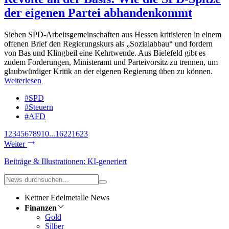
der eigenen Partei abhandenkommt
Sieben SPD-Arbeitsgemeinschaften aus Hessen kritisieren in einem
offenen Brief den Regierungskurs als „Sozialabbau“ und fordern
von Bas und Klingbeil eine Kehrtwende. Aus Bielefeld gibt es
zudem Forderungen, Ministeramt und Parteivorsitz zu trennen, um
glaubwürdiger Kritik an der eigenen Regierung üben zu können.
Weiterlesen
#SPD
#Steuern
#AFD
1
2
3
4
5
6
7
8
9
10
...
1622
1623
Weiter
Beiträge & Illustrationen: KI-generiert
Kettner Edelmetalle News
Finanzen
Gold
Silber