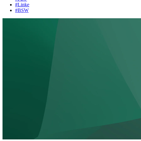
#Linke
#BSW