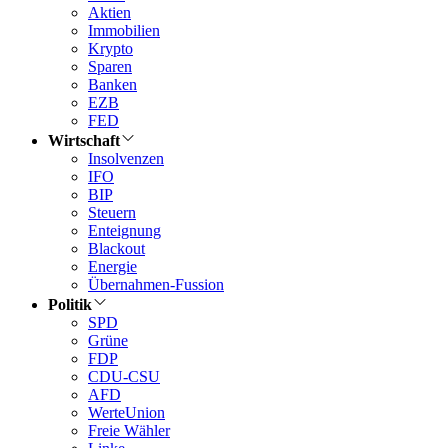
Aktien
Immobilien
Krypto
Sparen
Banken
EZB
FED
Wirtschaft
Insolvenzen
IFO
BIP
Steuern
Enteignung
Blackout
Energie
Übernahmen-Fussion
Politik
SPD
Grüne
FDP
CDU-CSU
AFD
WerteUnion
Freie Wähler