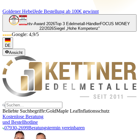
Goldener Hebel
Jede Bestellung ab 100€ gewinnt
ntv-Award 2026
Top 3 Edelmetall-Händler
FOCUS MONEY
22/2026
Siegel „Hohe Kompetenz“
Google: 4,9/5
DE
Ansicht
Beliebte Suchbegriffe:
Gold
Maple Leaf
Inflationsschutz
Kostenlose Beratung
und Bestellhotline
07930-2699
Beratungstermin vereinbaren