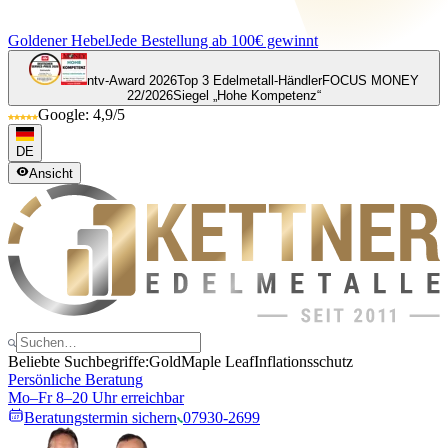
Goldener Hebel
Jede Bestellung ab 100€ gewinnt
ntv-Award 2026
Top 3 Edelmetall-Händler
FOCUS MONEY
22/2026
Siegel „Hohe Kompetenz“
Google: 4,9/5
DE
Ansicht
Beliebte Suchbegriffe:
Gold
Maple Leaf
Inflationsschutz
Persönliche Beratung
Mo–Fr 8–20 Uhr erreichbar
Beratungstermin sichern
07930-2699