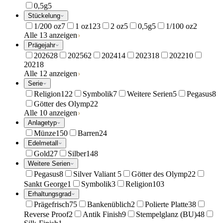
0,5g
5
Stückelung
1/200 oz
7
1 oz
123
2 oz
5
0,5g
5
1/100 oz
2
Alle 13 anzeigen
Prägejahr
2026
28
2025
62
2024
14
2023
18
2022
10
2021
8
Alle 12 anzeigen
Serie
Religion
122
Symbolik
7
Weitere Serien
5
Pegasus
8
Götter des Olymp
22
Alle 10 anzeigen
Anlagetyp
Münze
150
Barren
24
Edelmetall
Gold
27
Silber
148
Weitere Serien
Pegasus
8
Silver Valiant
5
Götter des Olymp
22
Sankt George
1
Symbolik
3
Religion
103
Erhaltungsgrad
Prägefrisch
75
Bankenüblich
2
Polierte Platte
38
Reverse Proof
2
Antik Finish
9
Stempelglanz (BU)
48