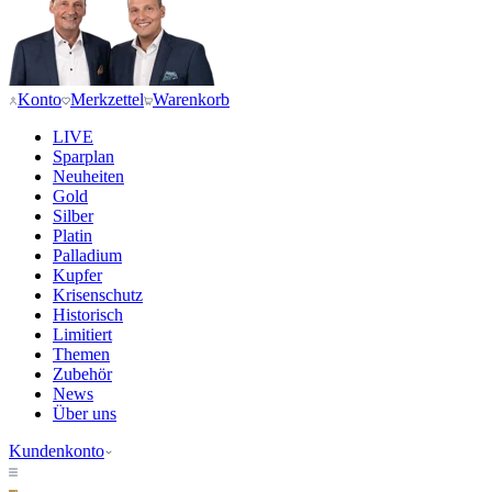
Konto
Merkzettel
Warenkorb
LIVE
Sparplan
Neuheiten
Gold
Silber
Platin
Palladium
Kupfer
Krisenschutz
Historisch
Limitiert
Themen
Zubehör
News
Über uns
Kundenkonto