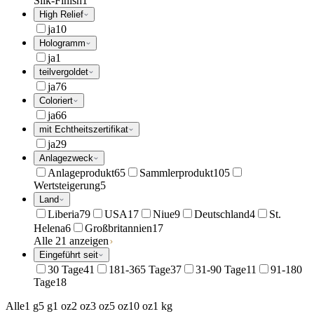
Silk-Finish
1
High Relief
ja
10
Hologramm
ja
1
teilvergoldet
ja
76
Coloriert
ja
66
mit Echtheitszertifikat
ja
29
Anlagezweck
Anlageprodukt
65
Sammlerprodukt
105
Wertsteigerung
5
Land
Liberia
79
USA
17
Niue
9
Deutschland
4
St.
Helena
6
Großbritannien
17
Alle 21 anzeigen
Eingeführt seit
30 Tage
41
181-365 Tage
37
31-90 Tage
11
91-180
Tage
18
Alle
1 g
5 g
1 oz
2 oz
3 oz
5 oz
10 oz
1 kg