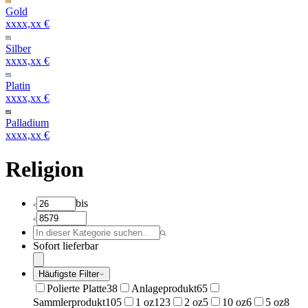
Gold
xxxx,xx €
Silber
xxxx,xx €
Platin
xxxx,xx €
Palladium
xxxx,xx €
Religion
bis
Sofort lieferbar
Häufigste Filter
Polierte Platte
38
Anlageprodukt
65
Sammlerprodukt
105
1 oz
123
2 oz
5
10 oz
6
5 oz
8