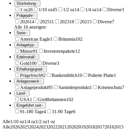
Stückelung
1 oz
26
1/10 oz
45
1/2 oz
14
1/4 oz
14
Diverse
3
Prägejahr
2026
14
2025
11
2023
18
2021
5
Diverse
7
Alle 16 anzeigen
Serie
American Eagle
1
Britannia
102
Anlagetyp
Münze
91
Investorenpakete
12
Edelmetall
Gold
100
Diverse
3
Erhaltungsgrad
Prägefrisch
92
Bankenüblich
10
Polierte Platte
1
Anlagezweck
Anlageprodukt
95
Sammlerprodukt
1
Krisenschutz
7
Land
USA
1
Großbritannien
102
Eingeführt seit
91-180 Tage
4
31-90 Tage
6
Alle
1/10 oz
1/4 oz
1/2 oz
1 oz
Alle
2026
2025
2024
2023
2022
2021
2020
2019
2018
2017
2016
2015