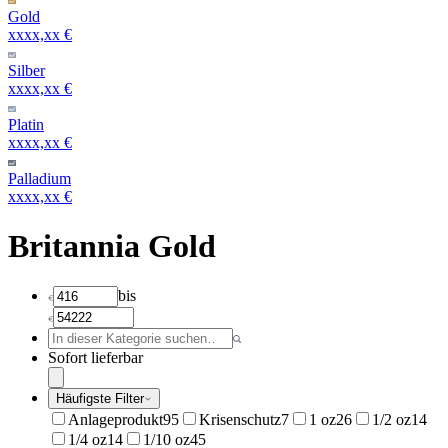
Gold
xxxx,xx €
Silber
xxxx,xx €
Platin
xxxx,xx €
Palladium
xxxx,xx €
Britannia Gold
bis
Sofort lieferbar
Häufigste Filter
Anlageprodukt
95
Krisenschutz
7
1 oz
26
1/2 oz
14
1/4 oz
14
1/10 oz
45