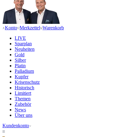
Konto
Merkzettel
Warenkorb
LIVE
Sparplan
Neuheiten
Gold
Silber
Platin
Palladium
Kupfer
Krisenschutz
Historisch
Limitiert
Themen
Zubehör
News
Über uns
Kundenkonto