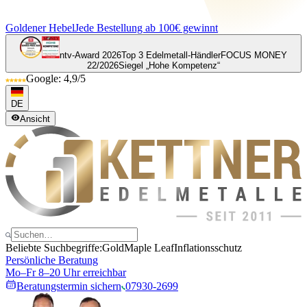
Goldener Hebel
Jede Bestellung ab 100€ gewinnt
ntv-Award 2026
Top 3 Edelmetall-Händler
FOCUS MONEY
22/2026
Siegel „Hohe Kompetenz“
Google: 4,9/5
DE
Ansicht
Beliebte Suchbegriffe:
Gold
Maple Leaf
Inflationsschutz
Persönliche Beratung
Mo–Fr 8–20 Uhr erreichbar
Beratungstermin sichern
07930-2699