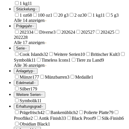
1 kg
11
Stückelung
1 oz
68
100 oz
1
20 g
3
2 oz
30
1 kg
11
5 g
3
Alle 14 anzeigen
Prägejahr
2023
34
Diverse
3
2026
24
2025
27
2024
25
2022
28
Alle 17 anzeigen
Serie
Cook Islands
32
Weitere Serien
10
Britischer Kult
3
Symbolik
11
Timeless Icons
1
Tiere zu Land
9
Alle 36 anzeigen
Anlagetyp
Münze
177
Münzbarren
3
Medaille
1
Edelmetall
Silber
179
Weitere Serien
Symbolik
11
Erhaltungsgrad
Prägefrisch
42
Bankenüblich
2
Polierte Platte
79
Prooflike
2
Antik Finish
33
Black Proof
9
Silk-Finish
6
Obsidian Black
1