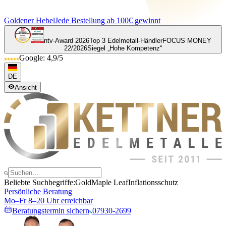
Goldener Hebel
Jede Bestellung ab 100€ gewinnt
ntv-Award 2026
Top 3 Edelmetall-Händler
FOCUS MONEY
22/2026
Siegel „Hohe Kompetenz“
Google: 4,9/5
DE
Ansicht
Beliebte Suchbegriffe:
Gold
Maple Leaf
Inflationsschutz
Persönliche Beratung
Mo–Fr 8–20 Uhr erreichbar
Beratungstermin sichern
07930-2699