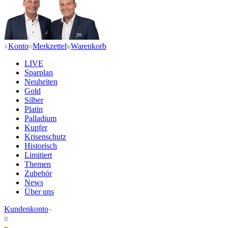
Konto
Merkzettel
Warenkorb
LIVE
Sparplan
Neuheiten
Gold
Silber
Platin
Palladium
Kupfer
Krisenschutz
Historisch
Limitiert
Themen
Zubehör
News
Über uns
Kundenkonto