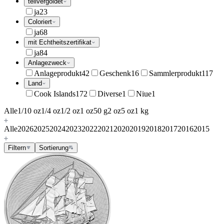
teilvergoldet
ja
23
Coloriert
ja
68
mit Echtheitszertifikat
ja
84
Anlagezweck
Anlageprodukt
42
Geschenk
16
Sammlerprodukt
117
Land
Cook Islands
172
Diverse
1
Niue
1
Alle
1/10 oz
1/4 oz
1/2 oz
1 oz
50 g
2 oz
5 oz
1 kg
Alle
2026
2025
2024
2023
2022
2021
2020
2019
2018
2017
2016
2015
Filtern
Sortierung