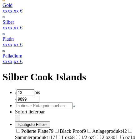
Gold
xxxx,xx €
Silber
xxxx,xx €
Platin
xxxx,xx €
Palladium
xxxx,xx €
Silber Cook Islands
bis
Sofort lieferbar
Häufigste Filter
Polierte Platte
79
Black Proof
9
Anlageprodukt
42
Sammlerprodukt
117
1 oz
68
1/2 oz
5
2 oz
30
5 oz
14