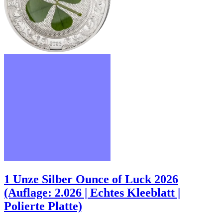
1 Unze Silber Ounce of Luck 2026
(Auflage: 2.026 | Echtes Kleeblatt |
Polierte Platte)