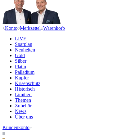
Konto
Merkzettel
Warenkorb
LIVE
Sparplan
Neuheiten
Gold
Silber
Platin
Palladium
Kupfer
Krisenschutz
Historisch
Limitiert
Themen
Zubehör
News
Über uns
Kundenkonto