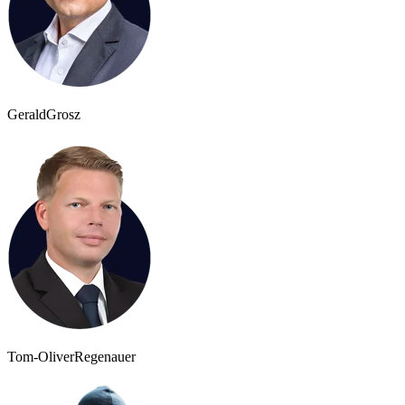
Gerald
Grosz
Tom-Oliver
Regenauer