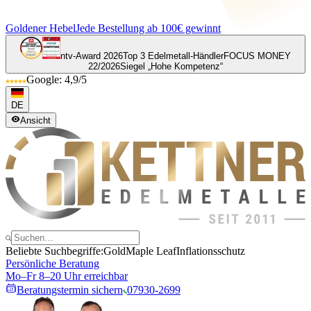
Goldener Hebel
Jede Bestellung ab 100€ gewinnt
ntv-Award 2026
Top 3 Edelmetall-Händler
FOCUS MONEY
22/2026
Siegel „Hohe Kompetenz“
Google: 4,9/5
DE
Ansicht
Beliebte Suchbegriffe:
Gold
Maple Leaf
Inflationsschutz
Persönliche Beratung
Mo–Fr 8–20 Uhr erreichbar
Beratungstermin sichern
07930-2699