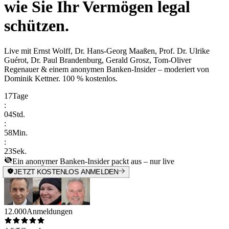
wie Sie Ihr Vermögen legal
schützen.
Live mit
Ernst Wolff, Dr. Hans-Georg Maaßen, Prof. Dr. Ulrike
Guérot, Dr. Paul Brandenburg, Gerald Grosz, Tom-Oliver
Regenauer & einem anonymen Banken-Insider
– moderiert von
Dominik Kettner
.
100 % kostenlos.
17
Tage
:
04
Std.
:
58
Min.
:
23
Sek.
Ein anonymer Banken-Insider packt aus – nur live
JETZT KOSTENLOS ANMELDEN
12.000
Anmeldungen