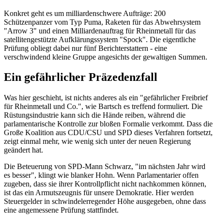
Konkret geht es um milliardenschwere Aufträge: 200
Schützenpanzer vom Typ Puma, Raketen für das Abwehrsystem
"Arrow 3" und einen Milliardenauftrag für Rheinmetall für das
satellitengestützte Aufklärungssystem "Spock". Die eigentliche
Prüfung obliegt dabei nur fünf Berichterstattern - eine
verschwindend kleine Gruppe angesichts der gewaltigen Summen.
Ein gefährlicher Präzedenzfall
Was hier geschieht, ist nichts anderes als ein "gefährlicher Freibrief
für Rheinmetall und Co.", wie Bartsch es treffend formuliert. Die
Rüstungsindustrie kann sich die Hände reiben, während die
parlamentarische Kontrolle zur bloßen Formalie verkommt. Dass die
Große Koalition aus CDU/CSU und SPD dieses Verfahren fortsetzt,
zeigt einmal mehr, wie wenig sich unter der neuen Regierung
geändert hat.
Die Beteuerung von SPD-Mann Schwarz, "im nächsten Jahr wird
es besser", klingt wie blanker Hohn. Wenn Parlamentarier offen
zugeben, dass sie ihrer Kontrollpflicht nicht nachkommen können,
ist das ein Armutszeugnis für unsere Demokratie. Hier werden
Steuergelder in schwindelerregender Höhe ausgegeben, ohne dass
eine angemessene Prüfung stattfindet.