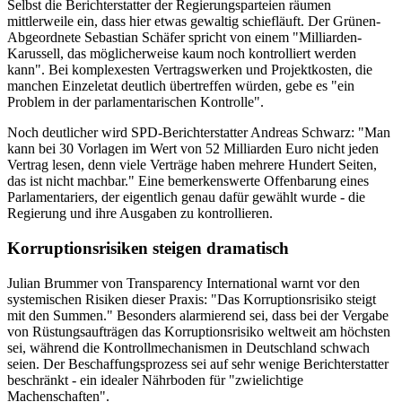
Selbst die Berichterstatter der Regierungsparteien räumen
mittlerweile ein, dass hier etwas gewaltig schiefläuft. Der Grünen-
Abgeordnete Sebastian Schäfer spricht von einem "Milliarden-
Karussell, das möglicherweise kaum noch kontrolliert werden
kann". Bei komplexesten Vertragswerken und Projektkosten, die
manchen Einzeletat deutlich übertreffen würden, gebe es "ein
Problem in der parlamentarischen Kontrolle".
Noch deutlicher wird SPD-Berichterstatter Andreas Schwarz: "Man
kann bei 30 Vorlagen im Wert von 52 Milliarden Euro nicht jeden
Vertrag lesen, denn viele Verträge haben mehrere Hundert Seiten,
das ist nicht machbar." Eine bemerkenswerte Offenbarung eines
Parlamentariers, der eigentlich genau dafür gewählt wurde - die
Regierung und ihre Ausgaben zu kontrollieren.
Korruptionsrisiken steigen dramatisch
Julian Brummer von Transparency International warnt vor den
systemischen Risiken dieser Praxis: "Das Korruptionsrisiko steigt
mit den Summen." Besonders alarmierend sei, dass bei der Vergabe
von Rüstungsaufträgen das Korruptionsrisiko weltweit am höchsten
sei, während die Kontrollmechanismen in Deutschland schwach
seien. Der Beschaffungsprozess sei auf sehr wenige Berichterstatter
beschränkt - ein idealer Nährboden für "zwielichtige
Machenschaften".