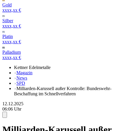
Gold
xxxx,xx €
Silber
xxxx,xx €
Platin
xxxx,xx €
Palladium
xxxx,xx €
Kettner Edelmetalle
Magazin
News
SPD
Milliarden-Karussell außer Kontrolle: Bundeswehr-
Beschaffung im Schnellverfahren
12.12.2025
06:06 Uhr
Milliarden-Karussell außer