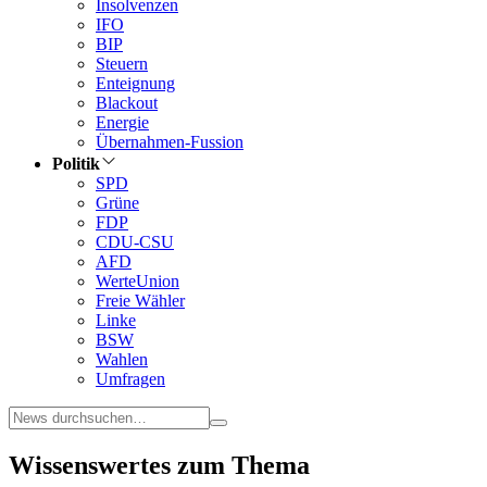
Insolvenzen
IFO
BIP
Steuern
Enteignung
Blackout
Energie
Übernahmen-Fussion
Politik
SPD
Grüne
FDP
CDU-CSU
AFD
WerteUnion
Freie Wähler
Linke
BSW
Wahlen
Umfragen
Wissenswertes zum Thema