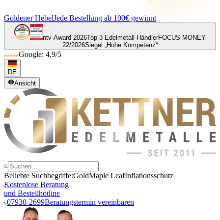
Goldener Hebel
Jede Bestellung ab 100€ gewinnt
ntv-Award 2026
Top 3 Edelmetall-Händler
FOCUS MONEY
22/2026
Siegel „Hohe Kompetenz“
Google: 4,9/5
DE
Ansicht
Beliebte Suchbegriffe:
Gold
Maple Leaf
Inflationsschutz
Kostenlose Beratung
und Bestellhotline
07930-2699
Beratungstermin vereinbaren