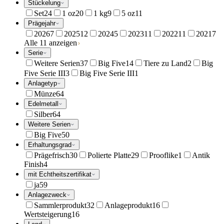
Stückelung
Set
24
1 oz
20
1 kg
9
5 oz
11
Prägejahr
2026
7
2025
12
2024
5
2023
11
2022
11
2021
7
Alle 11 anzeigen
Serie
Weitere Serien
37
Big Five
14
Tiere zu Land
2
Big
Five Serie III
3
Big Five Serie III
1
Anlagetyp
Münze
64
Edelmetall
Silber
64
Weitere Serien
Big Five
50
Erhaltungsgrad
Prägefrisch
30
Polierte Platte
29
Prooflike
1
Antik
Finish
4
mit Echtheitszertifikat
ja
59
Anlagezweck
Sammlerprodukt
32
Anlageprodukt
16
Wertsteigerung
16