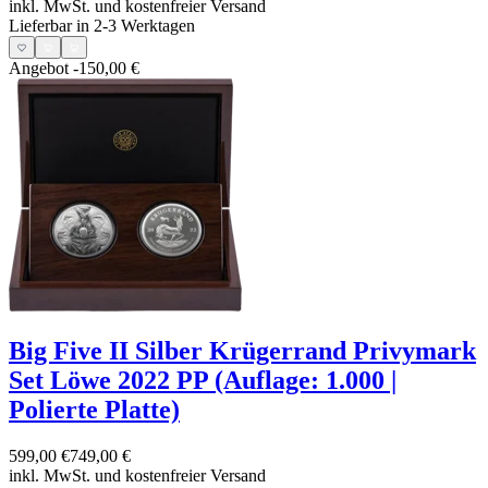
inkl. MwSt. und
kostenfreier Versand
Lieferbar in 2-3 Werktagen
Angebot
-150,00 €
Big Five II Silber Krügerrand Privymark
Set Löwe 2022 PP (Auflage: 1.000 |
Polierte Platte)
599,00 €
749,00 €
inkl. MwSt. und
kostenfreier Versand