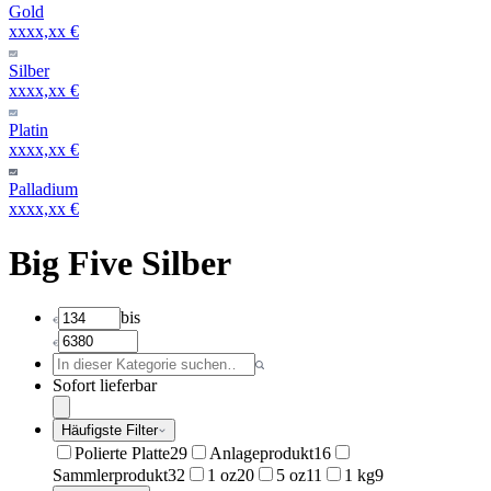
Gold
xxxx,xx €
Silber
xxxx,xx €
Platin
xxxx,xx €
Palladium
xxxx,xx €
Big Five Silber
bis
Sofort lieferbar
Häufigste Filter
Polierte Platte
29
Anlageprodukt
16
Sammlerprodukt
32
1 oz
20
5 oz
11
1 kg
9