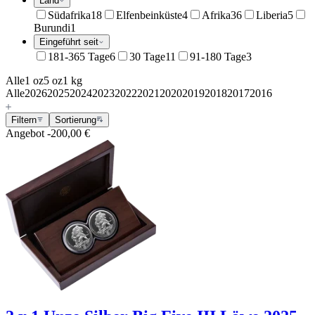
Land
Südafrika
18
Elfenbeinküste
4
Afrika
36
Liberia
5
Burundi
1
Eingeführt seit
181-365 Tage
6
30 Tage
11
91-180 Tage
3
Alle
1 oz
5 oz
1 kg
Alle
2026
2025
2024
2023
2022
2021
2020
2019
2018
2017
2016
Filtern
Sortierung
Angebot
-200,00 €