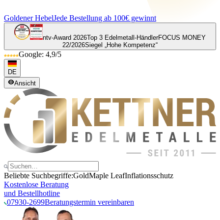
Goldener Hebel
Jede Bestellung ab 100€ gewinnt
ntv-Award 2026
Top 3 Edelmetall-Händler
FOCUS MONEY
22/2026
Siegel „Hohe Kompetenz“
Google: 4,9/5
DE
Ansicht
Beliebte Suchbegriffe:
Gold
Maple Leaf
Inflationsschutz
Kostenlose Beratung
und Bestellhotline
07930-2699
Beratungstermin vereinbaren