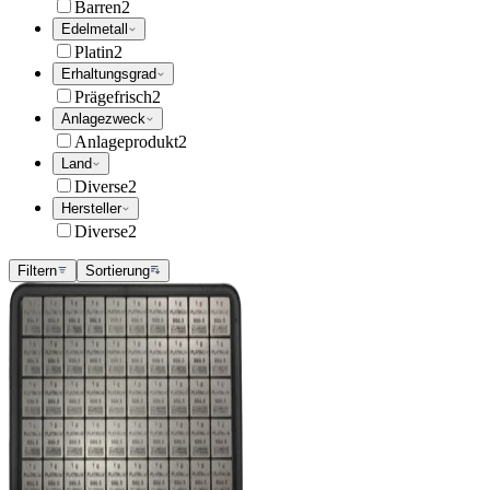
Barren
2
Edelmetall
Platin
2
Erhaltungsgrad
Prägefrisch
2
Anlagezweck
Anlageprodukt
2
Land
Diverse
2
Hersteller
Diverse
2
Filtern
Sortierung