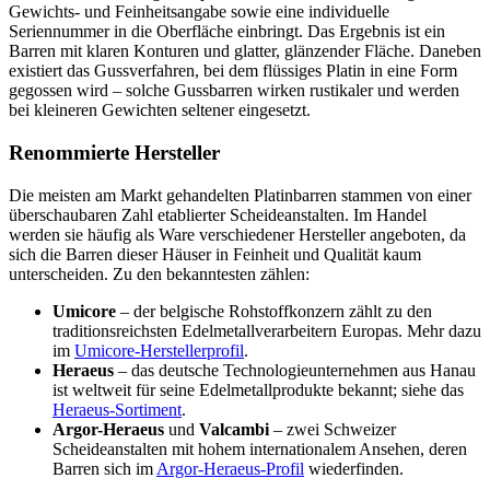
Gewichts- und Feinheitsangabe sowie eine individuelle
Seriennummer in die Oberfläche einbringt. Das Ergebnis ist ein
Barren mit klaren Konturen und glatter, glänzender Fläche. Daneben
existiert das Gussverfahren, bei dem flüssiges Platin in eine Form
gegossen wird – solche Gussbarren wirken rustikaler und werden
bei kleineren Gewichten seltener eingesetzt.
Renommierte Hersteller
Die meisten am Markt gehandelten Platinbarren stammen von einer
überschaubaren Zahl etablierter Scheideanstalten. Im Handel
werden sie häufig als Ware verschiedener Hersteller angeboten, da
sich die Barren dieser Häuser in Feinheit und Qualität kaum
unterscheiden. Zu den bekanntesten zählen:
Umicore
– der belgische Rohstoffkonzern zählt zu den
traditionsreichsten Edelmetallverarbeitern Europas. Mehr dazu
im
Umicore-Herstellerprofil
.
Heraeus
– das deutsche Technologieunternehmen aus Hanau
ist weltweit für seine Edelmetallprodukte bekannt; siehe das
Heraeus-Sortiment
.
Argor-Heraeus
und
Valcambi
– zwei Schweizer
Scheideanstalten mit hohem internationalem Ansehen, deren
Barren sich im
Argor-Heraeus-Profil
wiederfinden.