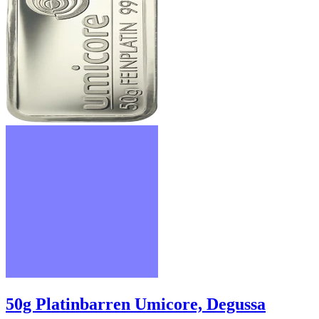
50g Platinbarren Umicore, Degussa