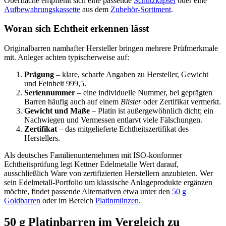
Oberfläche empfiehlt sich eine passende
Schutzkapsel
oder eine
Aufbewahrungskassette
aus dem
Zubehör-Sortiment
.
Woran sich Echtheit erkennen lässt
Originalbarren namhafter Hersteller bringen mehrere Prüfmerkmale
mit. Anleger achten typischerweise auf:
Prägung
– klare, scharfe Angaben zu Hersteller, Gewicht
und Feinheit 999,5.
Seriennummer
– eine individuelle Nummer, bei geprägten
Barren häufig auch auf einem
Blister
oder Zertifikat vermerkt.
Gewicht und Maße
– Platin ist außergewöhnlich dicht; ein
Nachwiegen und Vermessen entlarvt viele Fälschungen.
Zertifikat
– das mitgelieferte Echtheitszertifikat des
Herstellers.
Als deutsches Familienunternehmen mit ISO-konformer
Echtheitsprüfung legt Kettner Edelmetalle Wert darauf,
ausschließlich Ware von zertifizierten Herstellern anzubieten. Wer
sein Edelmetall-Portfolio um klassische Anlageprodukte ergänzen
möchte, findet passende Alternativen etwa unter den
50 g
Goldbarren
oder im Bereich
Platinmünzen
.
50 g Platinbarren im Vergleich zu