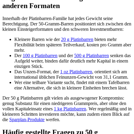
anderen Formaten
Innerhalb der Platinbarren-Familie hat jedes Gewicht seine
Berechtigung. Der 50-Gramm-Barren positioniert sich zwischen den
kleinen Einsteigerformaten und den schweren Investmentbarren:
Kleinere Barren wie der
20 g Platinbarren
bieten mehr
Flexibilität beim späteren Teilverkauf, kosten pro Gramm aber
mehr.
Der
100 g Platinbarren
und der
500 g Platinbarren
senken das
Aufgeld weiter, binden dafür deutlich mehr Kapital in einem
einzigen Stück.
Das Unzen-Format, der
1 oz Platinbarren
, orientiert sich am
international üblichen Feinunzen-Gewicht von 31,1 Gramm.
Wer eine teilbare Variante sucht, findet mit einem Tafelbarren
eine Alternative, die sich in kleinere Einheiten brechen lässt.
Der 50 g Platinbarren gilt vielen als ausgewogener Kompromiss:
genug Substanz für einen niedrigeren Grammpreis, aber ohne den
vollen Kapitaleinsatz eines
1 kg Platinbarren
. Wer regelmäßig und in
kleineren Schritten investieren möchte, kann zudem einen Blick auf
die
Sparplan-Produkte
werfen.
Häufig gestellte Fragen zu 50 g