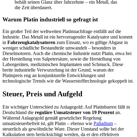
behält seinen Glanz über Jahrzehnte – ein Metall, das
die Zeit überdauert.
Warum Platin industriell so gefragt ist
Ein großer Teil der weltweiten Platinnachfrage entfällt auf die
Industrie. Das Metall ist ein hervorragender Katalysator und kommt
in
Fahrzeugkatalysatoren
zum Einsatz, wo es giftige Abgase in
weniger schädliche Bestandteile umwandelt – besonders in
Dieselmotoren. Auch die chemische Industrie nutzt Platin, etwa bei
der Herstellung von Salpetersäure, sowie die Herstellung von
Laborgeräten, medizinischen Implantaten und Schmuck. Diese
breite industrielle Verwurzelung ist der Grund, warum der
Platinpreis eng an konjunkturelle Entwicklungen und
technologische Trends wie die Wasserstofftechnologie gekoppelt ist.
Steuer, Preis und Aufgeld
Ein wichtiger Unterschied zu Anlagegold: Auf Platinbarren fällt in
Deutschland die
reguläre Umsatzsteuer von 19 Prozent
an.
Während Anlagegold gemäß gesetzlicher Regelung
umsatzsteuerbefreit ist, gilt Platin – ebenso wie
Palladium
–
steuerlich als gewöhnliche Ware. Dieser Umstand sollte bei der
Kalkulation stets berücksichtigt werden, da er den effektiven