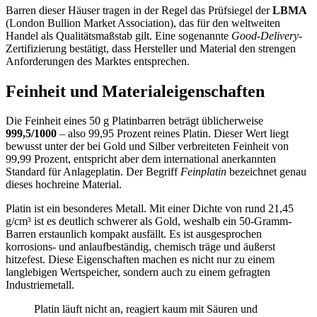
Barren dieser Häuser tragen in der Regel das Prüfsiegel der
LBMA
(London Bullion Market Association), das für den weltweiten
Handel als Qualitätsmaßstab gilt. Eine sogenannte
Good-Delivery
-
Zertifizierung bestätigt, dass Hersteller und Material den strengen
Anforderungen des Marktes entsprechen.
Feinheit und Materialeigenschaften
Die Feinheit eines 50 g Platinbarren beträgt üblicherweise
999,5/1000
– also 99,95 Prozent reines Platin. Dieser Wert liegt
bewusst unter der bei Gold und Silber verbreiteten Feinheit von
99,99 Prozent, entspricht aber dem international anerkannten
Standard für Anlageplatin. Der Begriff
Feinplatin
bezeichnet genau
dieses hochreine Material.
Platin ist ein besonderes Metall. Mit einer Dichte von rund 21,45
g/cm³ ist es deutlich schwerer als Gold, weshalb ein 50-Gramm-
Barren erstaunlich kompakt ausfällt. Es ist ausgesprochen
korrosions- und anlaufbeständig, chemisch träge und äußerst
hitzefest. Diese Eigenschaften machen es nicht nur zu einem
langlebigen Wertspeicher, sondern auch zu einem gefragten
Industriemetall.
Platin läuft nicht an, reagiert kaum mit Säuren und