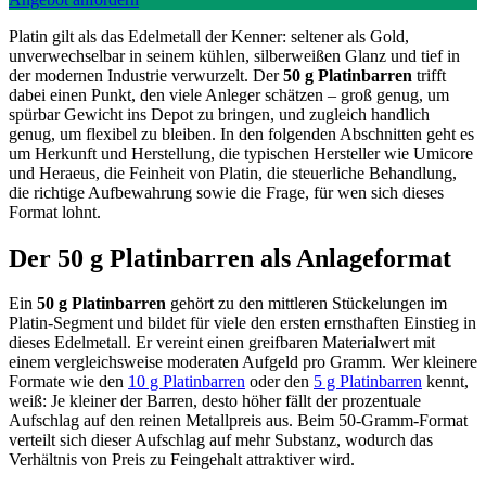
Platin gilt als das Edelmetall der Kenner: seltener als Gold,
unverwechselbar in seinem kühlen, silberweißen Glanz und tief in
der modernen Industrie verwurzelt. Der
50 g Platinbarren
trifft
dabei einen Punkt, den viele Anleger schätzen – groß genug, um
spürbar Gewicht ins Depot zu bringen, und zugleich handlich
genug, um flexibel zu bleiben. In den folgenden Abschnitten geht es
um Herkunft und Herstellung, die typischen Hersteller wie Umicore
und Heraeus, die Feinheit von Platin, die steuerliche Behandlung,
die richtige Aufbewahrung sowie die Frage, für wen sich dieses
Format lohnt.
Der 50 g Platinbarren als Anlageformat
Ein
50 g Platinbarren
gehört zu den mittleren Stückelungen im
Platin-Segment und bildet für viele den ersten ernsthaften Einstieg in
dieses Edelmetall. Er vereint einen greifbaren Materialwert mit
einem vergleichsweise moderaten Aufgeld pro Gramm. Wer kleinere
Formate wie den
10 g Platinbarren
oder den
5 g Platinbarren
kennt,
weiß: Je kleiner der Barren, desto höher fällt der prozentuale
Aufschlag auf den reinen Metallpreis aus. Beim 50-Gramm-Format
verteilt sich dieser Aufschlag auf mehr Substanz, wodurch das
Verhältnis von Preis zu Feingehalt attraktiver wird.