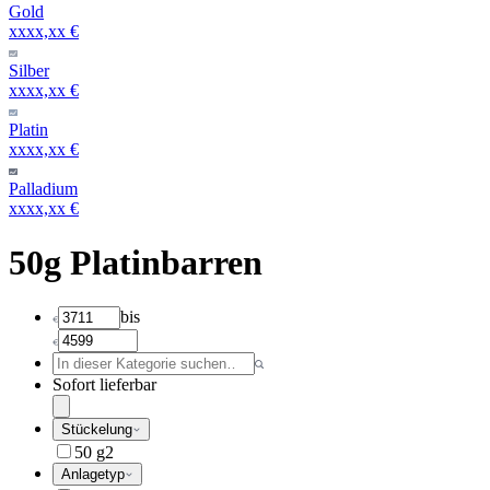
Gold
xxxx,xx €
Silber
xxxx,xx €
Platin
xxxx,xx €
Palladium
xxxx,xx €
50g Platinbarren
bis
Sofort lieferbar
Stückelung
50 g
2
Anlagetyp