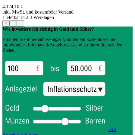
4.124,10 €
inkl. MwSt. und
kostenfreier Versand
Lieferbar in 2-3 Werktagen
Wie investiere ich richtig in Gold und Silber?
Erhalten Sie innerhalb weniger Minuten ein kostenloses und
individuelles Edelmetall-Angebot passend zu Ihren finanziellen
Zielen.
Jetzt
Angebot anfordern