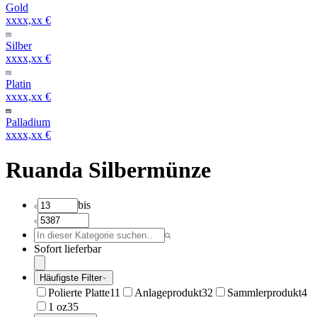
Gold
xxxx,xx €
Silber
xxxx,xx €
Platin
xxxx,xx €
Palladium
xxxx,xx €
Ruanda Silbermünze
bis
Sofort lieferbar
Häufigste Filter
Polierte Platte
11
Anlageprodukt
32
Sammlerprodukt
4
1 oz
35