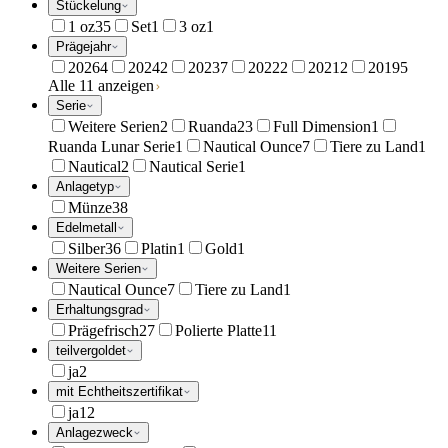
Stückelung
1 oz
35
Set
1
3 oz
1
Prägejahr
2026
4
2024
2
2023
7
2022
2
2021
2
2019
5
Alle 11 anzeigen
Serie
Weitere Serien
2
Ruanda
23
Full Dimension
1
Ruanda Lunar Serie
1
Nautical Ounce
7
Tiere zu Land
1
Nautical
2
Nautical Serie
1
Anlagetyp
Münze
38
Edelmetall
Silber
36
Platin
1
Gold
1
Weitere Serien
Nautical Ounce
7
Tiere zu Land
1
Erhaltungsgrad
Prägefrisch
27
Polierte Platte
11
teilvergoldet
ja
2
mit Echtheitszertifikat
ja
12
Anlagezweck