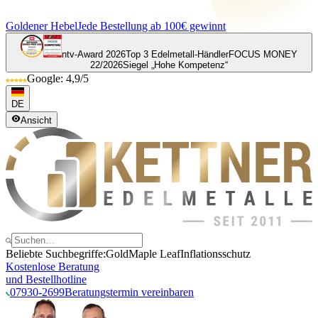
Goldener Hebel
Jede Bestellung ab 100€ gewinnt
ntv-Award 2026
Top 3 Edelmetall-Händler
FOCUS MONEY
22/2026
Siegel „Hohe Kompetenz“
Google: 4,9/5
DE
Ansicht
Beliebte Suchbegriffe:
Gold
Maple Leaf
Inflationsschutz
Kostenlose Beratung
und Bestellhotline
07930-2699
Beratungstermin vereinbaren