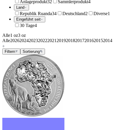
Anlageprodukt
32
Sammlerprodukt
4
Land
Republik Ruanda
34
Deutschland
2
Diverse
1
Eingeführt seit
30 Tage
4
Alle
1 oz
3 oz
Alle
2026
2024
2023
2022
2021
2019
2018
2017
2016
2015
2014
Filtern
Sortierung