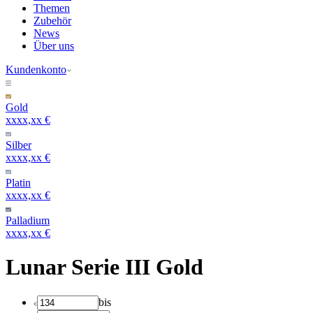
Themen
Zubehör
News
Über uns
Kundenkonto
Gold
xxxx,xx €
Silber
xxxx,xx €
Platin
xxxx,xx €
Palladium
xxxx,xx €
Lunar Serie III Gold
bis