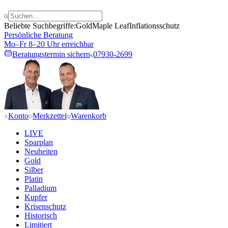
Beliebte Suchbegriffe:
Gold
Maple Leaf
Inflationsschutz
Persönliche Beratung
Mo–Fr 8–20 Uhr erreichbar
Beratungstermin sichern
07930-2699
Konto
Merkzettel
Warenkorb
LIVE
Sparplan
Neuheiten
Gold
Silber
Platin
Palladium
Kupfer
Krisenschutz
Historisch
Limitiert