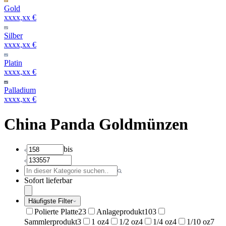
Gold
xxxx,xx €
Silber
xxxx,xx €
Platin
xxxx,xx €
Palladium
xxxx,xx €
China Panda Goldmünzen
bis
Sofort lieferbar
Häufigste Filter
Polierte Platte
23
Anlageprodukt
103
Sammlerprodukt
3
1 oz
4
1/2 oz
4
1/4 oz
4
1/10 oz
7