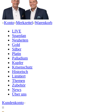
Konto
Merkzettel
Warenkorb
LIVE
Sparplan
Neuheiten
Gold
Silber
Platin
Palladium
Kupfer
Krisenschutz
Historisch
Limitiert
Themen
Zubehör
News
Über uns
Kundenkonto