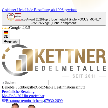
Goldener Hebel
Jede Bestellung ab 100€ gewinnt
ntv-Award 2026
Top 3 Edelmetall-Händler
FOCUS MONEY
22/2026
Siegel „Hohe Kompetenz“
Google: 4,9/5
DE
Ansicht
Beliebte Suchbegriffe:
Gold
Maple Leaf
Inflationsschutz
Persönliche Beratung
Mo–Fr 8–20 Uhr erreichbar
Beratungstermin sichern
07930-2699