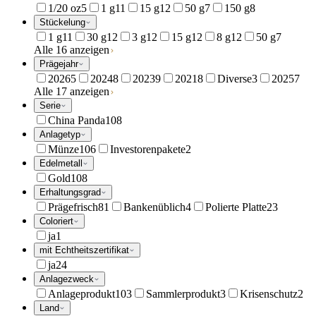
1/20 oz
5
1 g
11
15 g
12
50 g
7
150 g
8
Stückelung
1 g
11
30 g
12
3 g
12
15 g
12
8 g
12
50 g
7
Alle 16 anzeigen
Prägejahr
2026
5
2024
8
2023
9
2021
8
Diverse
3
2025
7
Alle 17 anzeigen
Serie
China Panda
108
Anlagetyp
Münze
106
Investorenpakete
2
Edelmetall
Gold
108
Erhaltungsgrad
Prägefrisch
81
Bankenüblich
4
Polierte Platte
23
Coloriert
ja
1
mit Echtheitszertifikat
ja
24
Anlagezweck
Anlageprodukt
103
Sammlerprodukt
3
Krisenschutz
2
Land