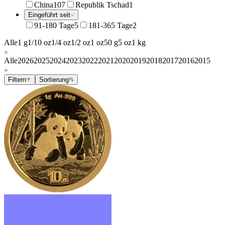
China
107
Republik Tschad
1
Eingeführt seit
91-180 Tage
5
181-365 Tage
2
Alle
1 g
1/10 oz
1/4 oz
1/2 oz
1 oz
50 g
5 oz
1 kg
Alle
2026
2025
2024
2023
2022
2021
2020
2019
2018
2017
2016
2015
Filtern
Sortierung