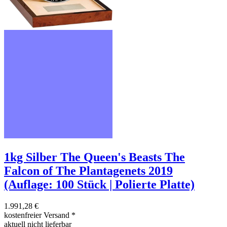
1kg Silber The Queen's Beasts The
Falcon of The Plantagenets 2019
(Auflage: 100 Stück | Polierte Platte)
1.991,28 €
kostenfreier Versand
*
aktuell nicht lieferbar