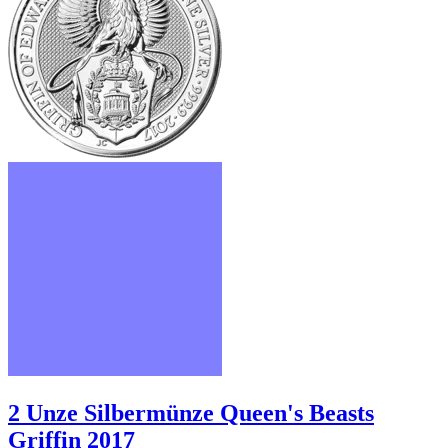
2 Unze Silbermünze Queen's Beasts
Griffin 2017