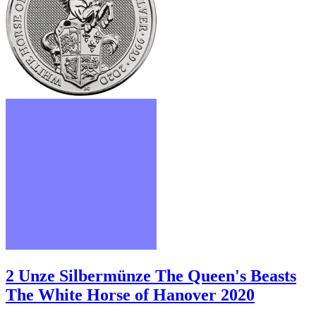
2 Unze Silbermünze The Queen's Beasts
The White Horse of Hanover 2020