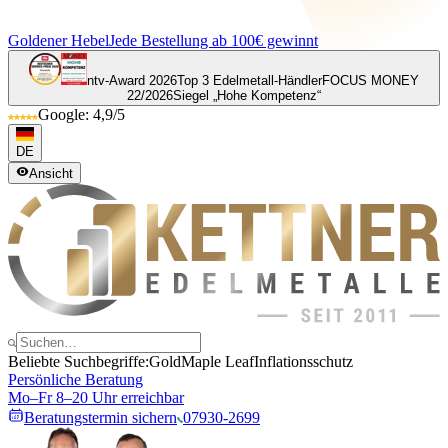
Goldener Hebel
Jede Bestellung ab 100€ gewinnt
ntv-Award 2026
Top 3 Edelmetall-Händler
FOCUS MONEY
22/2026
Siegel „Hohe Kompetenz“
Google: 4,9/5
DE
Ansicht
Beliebte Suchbegriffe:
Gold
Maple Leaf
Inflationsschutz
Persönliche Beratung
Mo–Fr 8–20 Uhr erreichbar
Beratungstermin sichern
07930-2699