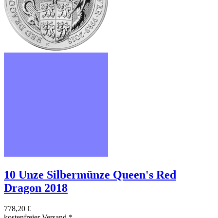
10 Unze Silbermünze Queen's Red
Dragon 2018
778,20 €
kostenfreier Versand
*