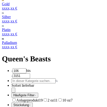
Gold
xxxx,xx €
Silber
xxxx,xx €
Platin
xxxx,xx €
Palladium
xxxx,xx €
Queen's Beasts
bis
Sofort lieferbar
Häufigste Filter
Anlageprodukt
19
2 oz
11
10 oz
7
Stückelung