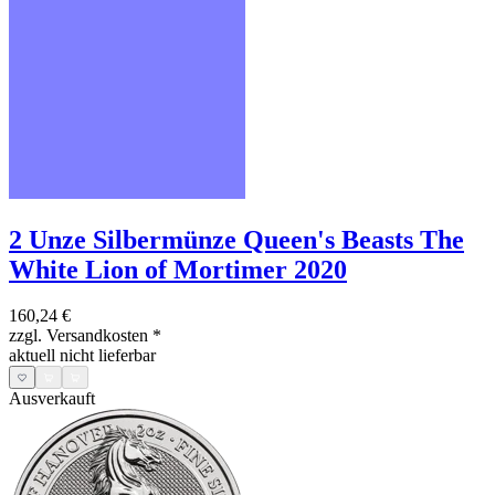
2 Unze Silbermünze Queen's Beasts The
White Lion of Mortimer 2020
160,24 €
zzgl. Versandkosten
*
aktuell nicht lieferbar
Ausverkauft