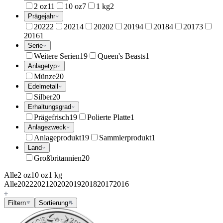
2 oz
11
10 oz
7
1 kg
2
Prägejahr
2022
2
2021
4
2020
2
2019
4
2018
4
2017
3
2016
1
Serie
Weitere Serien
19
Queen's Beasts
1
Anlagetyp
Münze
20
Edelmetall
Silber
20
Erhaltungsgrad
Prägefrisch
19
Polierte Platte
1
Anlagezweck
Anlageprodukt
19
Sammlerprodukt
1
Land
Großbritannien
20
Alle
2 oz
10 oz
1 kg
Alle
2022
2021
2020
2019
2018
2017
2016
Filtern
Sortierung