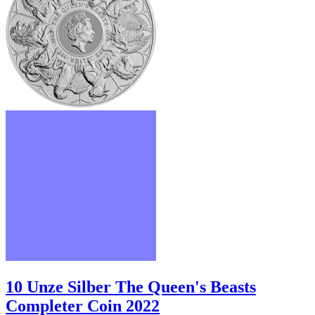
10 Unze Silber The Queen's Beasts
Completer Coin 2022