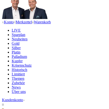
Konto
Merkzettel
Warenkorb
LIVE
Sparplan
Neuheiten
Gold
Silber
Platin
Palladium
Kupfer
Krisenschutz
Historisch
Limitiert
Themen
Zubehör
News
Über uns
Kundenkonto