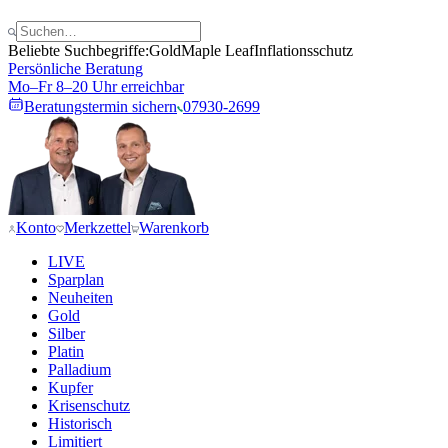
Beliebte Suchbegriffe:
Gold
Maple Leaf
Inflationsschutz
Persönliche Beratung
Mo–Fr 8–20 Uhr erreichbar
Beratungstermin sichern
07930-2699
Konto
Merkzettel
Warenkorb
LIVE
Sparplan
Neuheiten
Gold
Silber
Platin
Palladium
Kupfer
Krisenschutz
Historisch
Limitiert