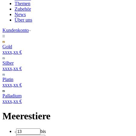
Themen
Zubehör
News
Über uns
Kundenkonto
Gold
xxxx,xx €
Silber
xxxx,xx €
Platin
xxxx,xx €
Palladium
xxxx,xx €
Meerestiere
bis