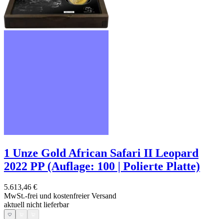
1 Unze Gold African Safari II Leopard
2022 PP (Auflage: 100 | Polierte Platte)
5.613,46 €
MwSt.-frei und
kostenfreier Versand
aktuell nicht lieferbar