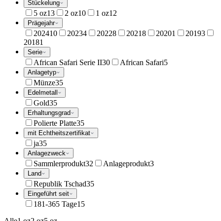
Stückelung
5 oz
13
2 oz
10
1 oz
12
Prägejahr
2024
10
2023
4
2022
8
2021
8
2020
1
2019
3
2018
1
Serie
African Safari Serie II
30
African Safari
5
Anlagetyp
Münze
35
Edelmetall
Gold
35
Erhaltungsgrad
Polierte Platte
35
mit Echtheitszertifikat
ja
35
Anlagezweck
Sammlerprodukt
32
Anlageprodukt
3
Land
Republik Tschad
35
Eingeführt seit
181-365 Tage
15
Alle
1 oz
2 oz
5 oz