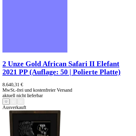
2 Unze Gold African Safari II Elefant
2021 PP (Auflage: 50 | Polierte Platte)
8.640,31 €
MwSt.-frei und
kostenfreier Versand
aktuell nicht lieferbar
Ausverkauft