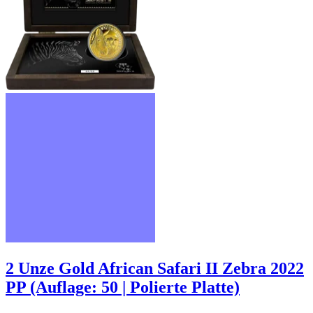
2 Unze Gold African Safari II Zebra 2022
PP (Auflage: 50 | Polierte Platte)