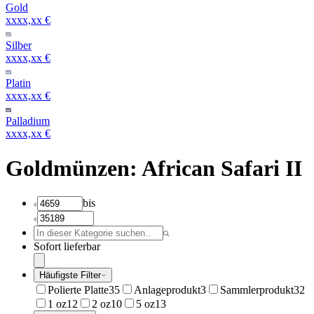
Gold
xxxx,xx €
Silber
xxxx,xx €
Platin
xxxx,xx €
Palladium
xxxx,xx €
Goldmünzen: African Safari II
bis
Sofort lieferbar
Häufigste Filter
Polierte Platte
35
Anlageprodukt
3
Sammlerprodukt
32
1 oz
12
2 oz
10
5 oz
13