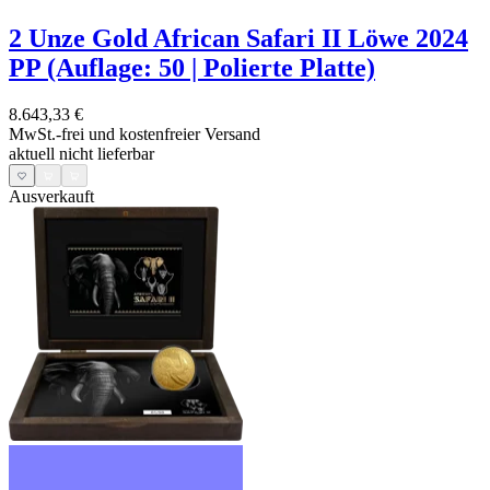
2 Unze Gold African Safari II Löwe 2024
PP (Auflage: 50 | Polierte Platte)
8.643,33 €
MwSt.-frei und
kostenfreier Versand
aktuell nicht lieferbar
Ausverkauft