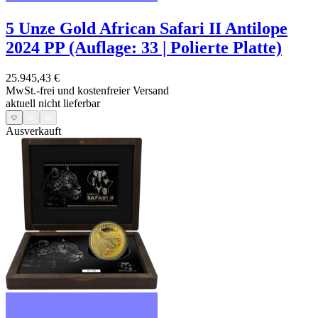
5 Unze Gold African Safari II Antilope
2024 PP (Auflage: 33 | Polierte Platte)
25.945,43 €
MwSt.-frei und
kostenfreier Versand
aktuell nicht lieferbar
Ausverkauft