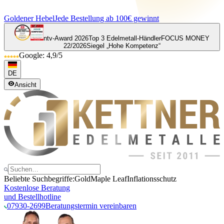
Goldener Hebel
Jede Bestellung ab 100€ gewinnt
ntv-Award 2026
Top 3 Edelmetall-Händler
FOCUS MONEY
22/2026
Siegel „Hohe Kompetenz“
Google: 4,9/5
DE
Ansicht
Beliebte Suchbegriffe:
Gold
Maple Leaf
Inflationsschutz
Kostenlose Beratung
und Bestellhotline
07930-2699
Beratungstermin vereinbaren