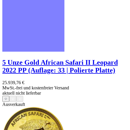
5 Unze Gold African Safari II Leopard
2022 PP (Auflage: 33 | Polierte Platte)
25.939,76 €
MwSt.-frei und
kostenfreier Versand
aktuell nicht lieferbar
Ausverkauft