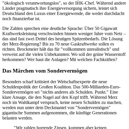
"ökologisch verantwortungslos", so der IHK-Chef. Während andere
Länder pragmatisch ihre Energieversorgung sichern, leistet sich
Deutschland den Luxus einer Energiewende, die weder durchdacht
noch finanzierbar ist.
Die Zahlen sprechen eine deutliche Sprache: Über 50 Gigawatt
Kraftwerksleistung verschwinden binnen weniger Jahre vom Netz –
das sind fast zwei Drittel des heutigen Spitzenbedarfs. Die Lösung
der Merz-Regierung? Bis zu 70 neue Gaskraftwerke sollen es
richten. Brockmeier hält das für "vollkommen unrealistisch" und
verweist auf die vielen Unbekannten: Wo soll der grüne Wasserstoff
herkommen? Wer baut die Anlagen? Mit welchen Fachkräften?
Das Märchen vom Sondervermögen
Besonders scharf kritisiert der Wirtschaftsexperte die neue
Schuldenpolitik der Großen Koalition. Das 500-Milliarden-Euro-
Sondervermögen sei "nichts anderes als Schulden. Punkt." Eine
klare Ansage, die den Nagel auf den Kopf trifft. Während Merz
noch im Wahlkampf versprach, keine neuen Schulden zu machen,
werden nun unter dem Deckmantel von "Sondervermögen"
gigantische Summen aufgenommen, die künftige Generationen
belasten werden.
"Wir zahlen horrende Zinsen, kommen aber keinen