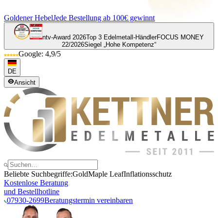
Goldener Hebel
Jede Bestellung ab 100€ gewinnt
ntv-Award 2026
Top 3 Edelmetall-Händler
FOCUS MONEY
22/2026
Siegel „Hohe Kompetenz“
Google: 4,9/5
DE
Ansicht
Beliebte Suchbegriffe:
Gold
Maple Leaf
Inflationsschutz
Kostenlose Beratung
und Bestellhotline
07930-2699
Beratungstermin vereinbaren