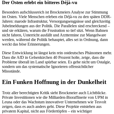
Der Osten erlebt ein bitteres Déjà-vu
Besonders aufschlussreich ist Brockmeiers Analyse zur Stimmung
im Osten. Viele Menschen erleben ein Déjà-vu zu den späten DDR-
Jahren: marode Infrastruktur, Versorgungsengpässe und gleichzeitig
Jubelmeldungen aus der Politik. Die Parallelen sind erschreckend –
und sie erklären, warum die Frustration so tief sitzt. Wenn Bahnen
nicht fahren, Unterricht ausfällt und Arzttermine zur Mangelware
werden, während die Politik behauptet, alles sei in Ordnung, dann
weckt das böse Erinnerungen.
Diese Entwicklung ist längst kein rein ostdeutsches Phänomen mehr.
Dass die AfD in Gelsenkirchen 40 Prozent holte, zeige, dass die
Probleme überall im Land spürbar seien. Es gehe nicht um Ostalgie,
sondern um das systematische Ignorieren offensichtlicher
Missstände.
Ein Funken Hoffnung in der Dunkelheit
Trotz aller berechtigten Kritik sieht Brockmeier auch Lichtblicke.
Private Investitionen wie die Milliarden-Bioraffinerie von UPM in
Leuna oder das Wachstum innovativer Unternehmen wie Tesvolt
zeigen, dass es auch anders geht. Diese Projekte entstehen aus
privatem Kapital, nicht aus Fördertöpfen – ein wichtiger