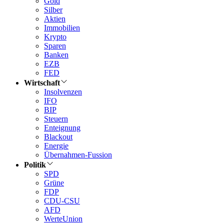
Gold
Silber
Aktien
Immobilien
Krypto
Sparen
Banken
EZB
FED
Wirtschaft
Insolvenzen
IFO
BIP
Steuern
Enteignung
Blackout
Energie
Übernahmen-Fussion
Politik
SPD
Grüne
FDP
CDU-CSU
AFD
WerteUnion