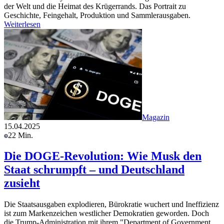
der Welt und die Heimat des Krügerrands. Das Portrait zu
Geschichte, Feingehalt, Produktion und Sammlerausgaben.
Weiterlesen
Magazin
15.04.2025
22 Min.
Die DOGE-Revolution: Wie Musk den
Staat schrumpft – und Deutschland
zusieht
Die Staatsausgaben explodieren, Bürokratie wuchert und Ineffizienz
ist zum Markenzeichen westlicher Demokratien geworden. Doch
die Trump-Administration mit ihrem "Department of Government