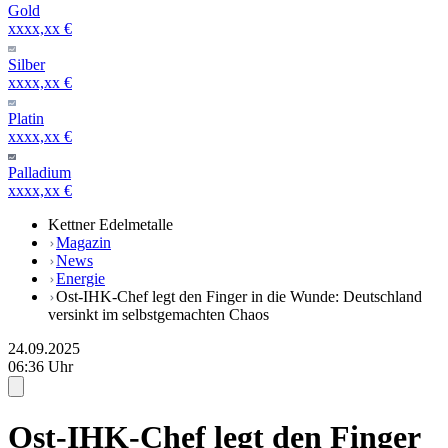
Gold
xxxx,xx €
Silber
xxxx,xx €
Platin
xxxx,xx €
Palladium
xxxx,xx €
Kettner Edelmetalle
Magazin
News
Energie
Ost-IHK-Chef legt den Finger in die Wunde: Deutschland
versinkt im selbstgemachten Chaos
24.09.2025
06:36 Uhr
Ost-IHK-Chef legt den Finger