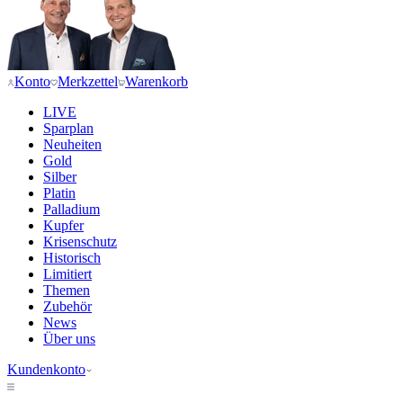
Konto
Merkzettel
Warenkorb
LIVE
Sparplan
Neuheiten
Gold
Silber
Platin
Palladium
Kupfer
Krisenschutz
Historisch
Limitiert
Themen
Zubehör
News
Über uns
Kundenkonto