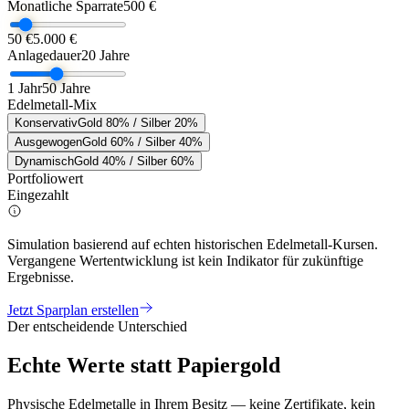
Monatliche Sparrate
500 €
50 €
5.000 €
Anlagedauer
20
Jahre
1 Jahr
50 Jahre
Edelmetall-Mix
Konservativ
Gold 80% / Silber 20%
Ausgewogen
Gold 60% / Silber 40%
Dynamisch
Gold 40% / Silber 60%
Portfoliowert
Eingezahlt
Simulation basierend auf echten historischen Edelmetall-Kursen.
Vergangene Wertentwicklung ist kein Indikator für zukünftige
Ergebnisse.
Jetzt Sparplan erstellen
Der entscheidende Unterschied
Echte Werte statt Papiergold
Physische Edelmetalle in Ihrem Besitz — keine Zertifikate, kein