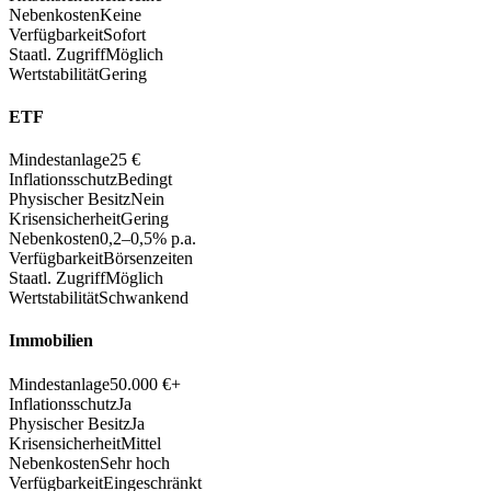
Nebenkosten
Keine
Verfügbarkeit
Sofort
Staatl. Zugriff
Möglich
Wertstabilität
Gering
ETF
Mindestanlage
25 €
Inflationsschutz
Bedingt
Physischer Besitz
Nein
Krisensicherheit
Gering
Nebenkosten
0,2–0,5% p.a.
Verfügbarkeit
Börsenzeiten
Staatl. Zugriff
Möglich
Wertstabilität
Schwankend
Immobilien
Mindestanlage
50.000 €+
Inflationsschutz
Ja
Physischer Besitz
Ja
Krisensicherheit
Mittel
Nebenkosten
Sehr hoch
Verfügbarkeit
Eingeschränkt