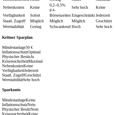
0,2–0,5%
Nebenkosten
Keine
Sehr hoch
Keine
p.a.
Verfügbarkeit
Sofort
Börsenzeiten
Eingeschränkt
Jederzeit
Staatl. Zugriff
Möglich
Möglich
Möglich
Geschützt
Wertstabilität
Gering
Schwankend
Hoch
Sehr hoch
Kettner Sparplan
Mindestanlage
50 €
Inflationsschutz
Optimal
Physischer Besitz
Ja
Krisensicherheit
Maximal
Nebenkosten
Keine
Verfügbarkeit
Jederzeit
Staatl. Zugriff
Geschützt
Wertstabilität
Sehr hoch
Sparkonto
Mindestanlage
Keine
Inflationsschutz
Nein
Physischer Besitz
Nein
Krisensicherheit
Keine