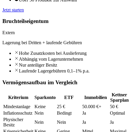
Jetzt starten
Bruchteilseigentum
Extern
Lagerung bei Dritten + laufende Gebühren
Hohe Zusatzkosten bei Auslieferung
Abhängig vom Lagerunternehmen
Nur anteiliger Besitz
Laufende Lagergebühren 0,1–1% p.a.
Vermögensaufbau im Vergleich
Kettner
Kriterium
Sparkonto
ETF
Immobilien
Sparplan
Mindestanlage
Keine
25 €
50.000 €+
50 €
Inflationsschutz
Nein
Bedingt
Ja
Optimal
Physischer
Nein
Nein
Ja
Ja
Besitz
Krisensicherheit
Keine
Gering
Mittel
Maximal