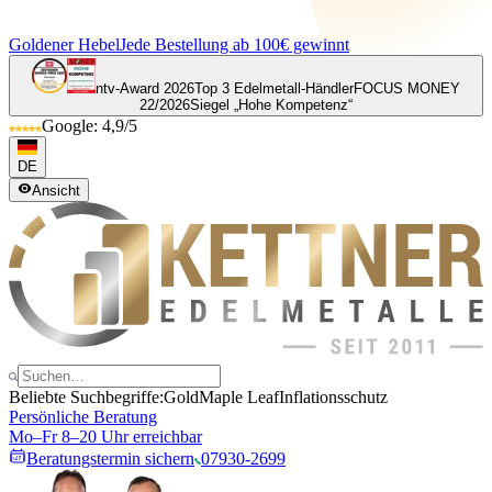
Goldener Hebel
Jede Bestellung ab 100€ gewinnt
ntv-Award 2026
Top 3 Edelmetall-Händler
FOCUS MONEY
22/2026
Siegel „Hohe Kompetenz“
Google: 4,9/5
DE
Ansicht
Beliebte Suchbegriffe:
Gold
Maple Leaf
Inflationsschutz
Persönliche Beratung
Mo–Fr 8–20 Uhr erreichbar
Beratungstermin sichern
07930-2699