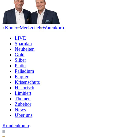
Konto
Merkzettel
Warenkorb
LIVE
Sparplan
Neuheiten
Gold
Silber
Platin
Palladium
Kupfer
Krisenschutz
Historisch
Limitiert
Themen
Zubehör
News
Über uns
Kundenkonto