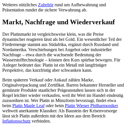
Weiteres nützliches
Zubehör
rund um Aufbewahrung und
Präsentation rundet die sichere Verwahrung ab.
Markt, Nachfrage und Wiederverkauf
Der Platinmarkt ist vergleichsweise klein, was die Preise
dynamischer reagieren lässt als bei Gold. Ein wesentlicher Teil der
Fördermenge stammt aus Südafrika, ergänzt durch Russland und
Nordamerika. Verschiebungen bei Angebot oder industrieller
Nachfrage – etwa durch die wachsende Bedeutung der
Wasserstofftechnologie – können den Kurs spürbar bewegen. Für
Anleger bedeutet das: Platin ist ein Metall mit langfristiger
Perspektive, das kurzfristig aber schwanken kann.
Beim späteren Verkauf oder Ankauf zählen Marke,
Originalverpackung und Zertifikat. Barren bekannter Hersteller und
gemünzte Produkte staatlicher Prägeanstalten lassen sich in der
Regel leichter wieder verkaufen, weil ihr Wert im Handel eindeutig
zuzuordnen ist. Wer Platin in Münzform bevorzugt, findet etwa
beim
Platin Maple Leaf
oder beim
Platin Wiener Philharmoniker
weltweit anerkannte Klassiker. Als Baustein der Krisenvorsorge
lässt sich Platin außerdem mit den Ideen aus dem Bereich
Inflationsschutz
verbinden.