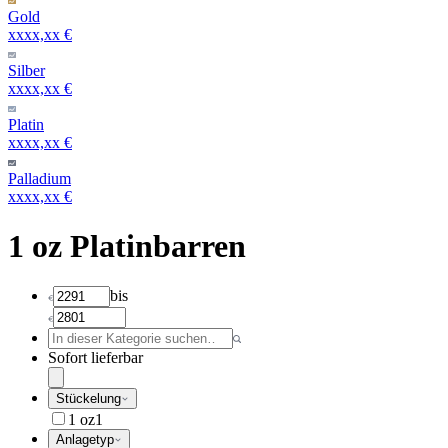
Gold
xxxx,xx €
Silber
xxxx,xx €
Platin
xxxx,xx €
Palladium
xxxx,xx €
1 oz Platinbarren
bis
Sofort lieferbar
Stückelung
1 oz
1
Anlagetyp