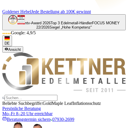
Goldener Hebel
Jede Bestellung ab 100€ gewinnt
ntv-Award 2026
Top 3 Edelmetall-Händler
FOCUS MONEY
22/2026
Siegel „Hohe Kompetenz“
Google: 4,9/5
DE
Ansicht
Beliebte Suchbegriffe:
Gold
Maple Leaf
Inflationsschutz
Persönliche Beratung
Mo–Fr 8–20 Uhr erreichbar
Beratungstermin sichern
07930-2699