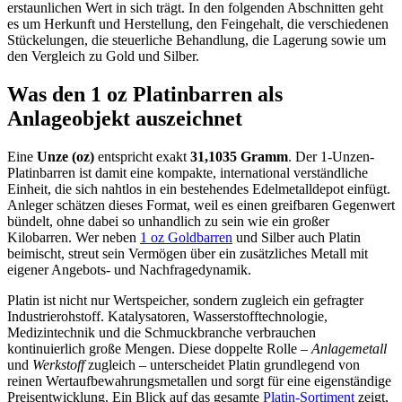
erstaunlichen Wert in sich trägt. In den folgenden Abschnitten geht
es um Herkunft und Herstellung, den Feingehalt, die verschiedenen
Stückelungen, die steuerliche Behandlung, die Lagerung sowie um
den Vergleich zu Gold und Silber.
Was den 1 oz Platinbarren als
Anlageobjekt auszeichnet
Eine
Unze (oz)
entspricht exakt
31,1035 Gramm
. Der 1-Unzen-
Platinbarren ist damit eine kompakte, international verständliche
Einheit, die sich nahtlos in ein bestehendes Edelmetalldepot einfügt.
Anleger schätzen dieses Format, weil es einen greifbaren Gegenwert
bündelt, ohne dabei so unhandlich zu sein wie ein großer
Kilobarren. Wer neben
1 oz Goldbarren
und Silber auch Platin
beimischt, streut sein Vermögen über ein zusätzliches Metall mit
eigener Angebots- und Nachfragedynamik.
Platin ist nicht nur Wertspeicher, sondern zugleich ein gefragter
Industrierohstoff. Katalysatoren, Wasserstofftechnologie,
Medizintechnik und die Schmuckbranche verbrauchen
kontinuierlich große Mengen. Diese doppelte Rolle –
Anlagemetall
und
Werkstoff
zugleich – unterscheidet Platin grundlegend von
reinen Wertaufbewahrungsmetallen und sorgt für eine eigenständige
Preisentwicklung. Ein Blick auf das gesamte
Platin-Sortiment
zeigt,