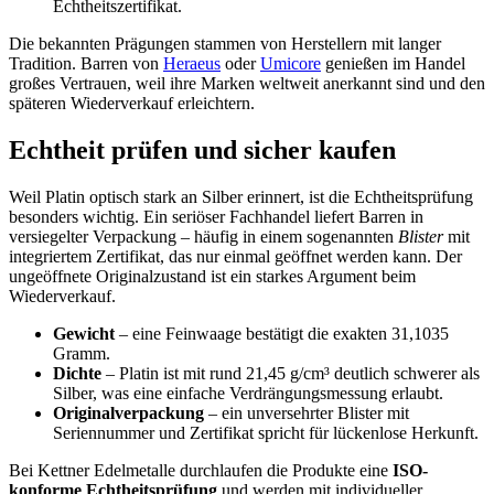
Echtheitszertifikat.
Die bekannten Prägungen stammen von Herstellern mit langer
Tradition. Barren von
Heraeus
oder
Umicore
genießen im Handel
großes Vertrauen, weil ihre Marken weltweit anerkannt sind und den
späteren Wiederverkauf erleichtern.
Echtheit prüfen und sicher kaufen
Weil Platin optisch stark an Silber erinnert, ist die Echtheitsprüfung
besonders wichtig. Ein seriöser Fachhandel liefert Barren in
versiegelter Verpackung – häufig in einem sogenannten
Blister
mit
integriertem Zertifikat, das nur einmal geöffnet werden kann. Der
ungeöffnete Originalzustand ist ein starkes Argument beim
Wiederverkauf.
Gewicht
– eine Feinwaage bestätigt die exakten 31,1035
Gramm.
Dichte
– Platin ist mit rund 21,45 g/cm³ deutlich schwerer als
Silber, was eine einfache Verdrängungsmessung erlaubt.
Originalverpackung
– ein unversehrter Blister mit
Seriennummer und Zertifikat spricht für lückenlose Herkunft.
Bei Kettner Edelmetalle durchlaufen die Produkte eine
ISO-
konforme Echtheitsprüfung
und werden mit individueller