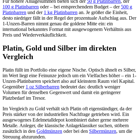
Für höhere Anlagesummen bieten sich der
50 g Platinbarren
, der
100 g Platinbarren
oder – bei entsprechendem Budget – der
500 g
Platinbarren
und der
1 kg Platinbarren
an. Je größer die Einheit,
desto niedriger fällt in der Regel der prozentuale Aufschlag aus. Der
1-Unzen-Barren nimmt genau die goldene Mitte ein: ein
international bekanntes Format mit ausgewogenem Verhältnis aus
Preis und Wiederverkäuflichkeit.
Platin, Gold und Silber im direkten
Vergleich
Platin füllt im Portfolio eine eigene Nische. Optisch ähnelt es Silber,
im Wert liegt eine Feinunze jedoch um ein Vielfaches höher – ein 1-
Unzen-Platinbarren speichert also auf kleinstem Raum viel Kapital.
Gegenüber
1 oz Silberbarren
bedeutet das: deutlich weniger
Volumen für denselben Gegenwert und damit ein geringerer
Platzbedarf im Tresor.
Im Vergleich zu Gold verhält sich Platin oft eigenständiger, da der
Preis stärker von der industriellen Nachfrage getrieben wird. Ein
ausgewogenes Edelmetalldepot kombiniert daher gerne mehrere
Metalle. Anleger, die klassische Anlageklassiker suchen, stöbern
zusätzlich in den
Goldmünzen
oder bei den
Silbermünzen
, um die
Streuung abzurunden.