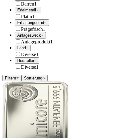
Barren
1
Edelmetall
Platin
1
Erhaltungsgrad
Prägefrisch
1
Anlagezweck
Anlageprodukt
1
Land
Diverse
1
Hersteller
Diverse
1
Filtern
Sortierung