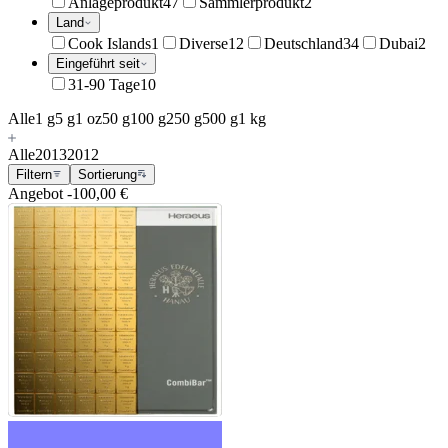
Anlageprodukt
47
Sammlerprodukt
2
Land
Cook Islands
1
Diverse
12
Deutschland
34
Dubai
2
Eingeführt seit
31-90 Tage
10
Alle
1 g
5 g
1 oz
50 g
100 g
250 g
500 g
1 kg
Alle
2013
2012
Filtern
Sortierung
Angebot
-100,00 €