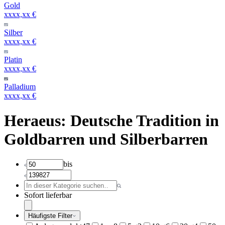
Gold
xxxx,xx €
Silber
xxxx,xx €
Platin
xxxx,xx €
Palladium
xxxx,xx €
Heraeus: Deutsche Tradition in
Goldbarren und Silberbarren
bis
Sofort lieferbar
Häufigste Filter