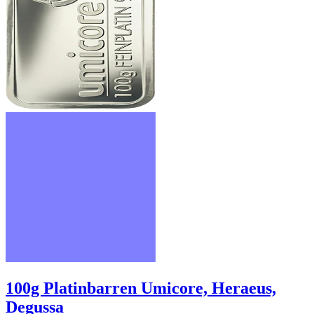
100g Platinbarren Umicore, Heraeus,
Degussa