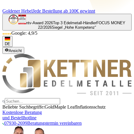
Goldener Hebel
Jede Bestellung ab 100€ gewinnt
ntv-Award 2026
Top 3 Edelmetall-Händler
FOCUS MONEY
22/2026
Siegel „Hohe Kompetenz“
Google: 4,9/5
DE
Ansicht
Beliebte Suchbegriffe:
Gold
Maple Leaf
Inflationsschutz
Kostenlose Beratung
und Bestellhotline
07930-2699
Beratungstermin vereinbaren