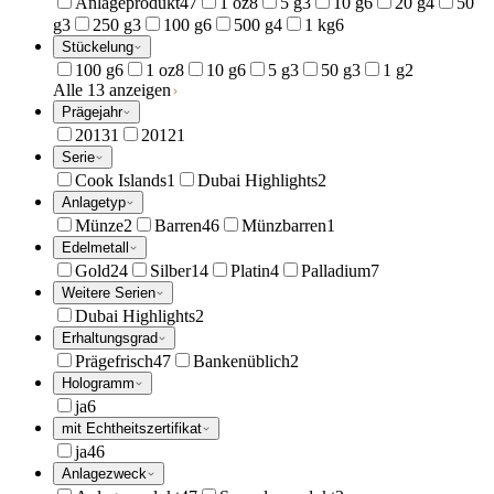
Anlageprodukt
47
1 oz
8
5 g
3
10 g
6
20 g
4
50
g
3
250 g
3
100 g
6
500 g
4
1 kg
6
Stückelung
100 g
6
1 oz
8
10 g
6
5 g
3
50 g
3
1 g
2
Alle 13 anzeigen
Prägejahr
2013
1
2012
1
Serie
Cook Islands
1
Dubai Highlights
2
Anlagetyp
Münze
2
Barren
46
Münzbarren
1
Edelmetall
Gold
24
Silber
14
Platin
4
Palladium
7
Weitere Serien
Dubai Highlights
2
Erhaltungsgrad
Prägefrisch
47
Bankenüblich
2
Hologramm
ja
6
mit Echtheitszertifikat
ja
46
Anlagezweck