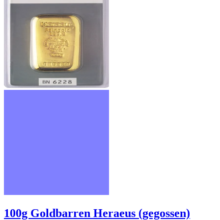
100g Goldbarren Heraeus (gegossen)