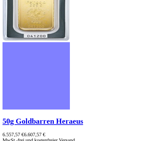
50g Goldbarren Heraeus
6.557,57 €
6.607,57 €
MwSt.-frei und
kostenfreier Versand