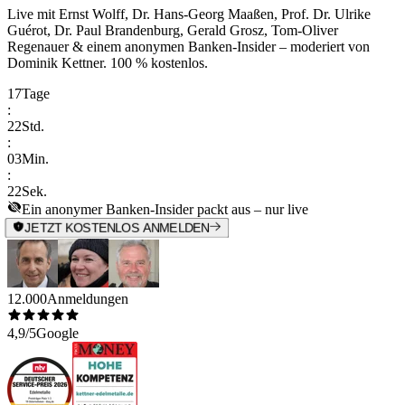
Live mit
Ernst Wolff, Dr. Hans-Georg Maaßen, Prof. Dr. Ulrike
Guérot, Dr. Paul Brandenburg, Gerald Grosz, Tom-Oliver
Regenauer & einem anonymen Banken-Insider
– moderiert von
Dominik Kettner
.
100 % kostenlos.
17
Tage
:
22
Std.
:
03
Min.
:
22
Sek.
Ein anonymer Banken-Insider packt aus – nur live
JETZT KOSTENLOS ANMELDEN
12.000
Anmeldungen
4,9/5
Google