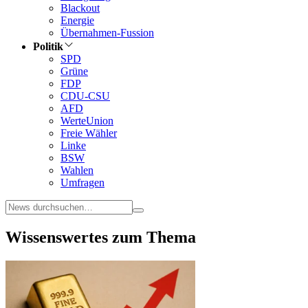
Blackout
Energie
Übernahmen-Fussion
Politik
SPD
Grüne
FDP
CDU-CSU
AFD
WerteUnion
Freie Wähler
Linke
BSW
Wahlen
Umfragen
Wissenswertes zum Thema