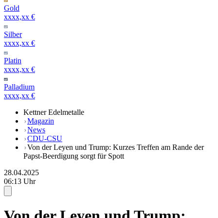
Gold
xxxx,xx €
Silber
xxxx,xx €
Platin
xxxx,xx €
Palladium
xxxx,xx €
Kettner Edelmetalle
Magazin
News
CDU-CSU
Von der Leyen und Trump: Kurzes Treffen am Rande der
Papst-Beerdigung sorgt für Spott
28.04.2025
06:13 Uhr
Von der Leyen und Trump: