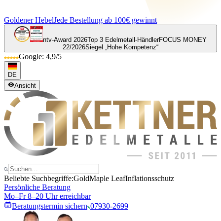
Goldener Hebel
Jede Bestellung ab 100€ gewinnt
ntv-Award 2026
Top 3 Edelmetall-Händler
FOCUS MONEY
22/2026
Siegel „Hohe Kompetenz“
Google: 4,9/5
DE
Ansicht
Beliebte Suchbegriffe:
Gold
Maple Leaf
Inflationsschutz
Persönliche Beratung
Mo–Fr 8–20 Uhr erreichbar
Beratungstermin sichern
07930-2699