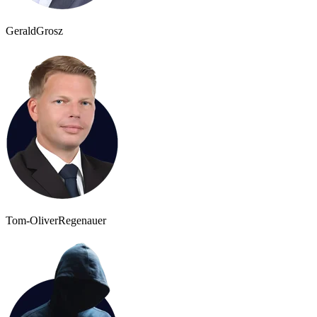
Gerald
Grosz
Tom-Oliver
Regenauer