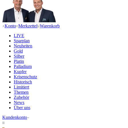
Konto
Merkzettel
Warenkorb
LIVE
Sparplan
Neuheiten
Gold
Silber
Platin
Palladium
Kupfer
Krisenschutz
Historisch
Limitiert
Themen
Zubehör
News
Über uns
Kundenkonto