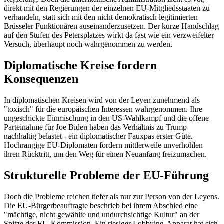
direkt mit den Regierungen der einzelnen EU-Mitgliedsstaaten zu
verhandeln, statt sich mit den nicht demokratisch legitimierten
Brüsseler Funktionären auseinanderzusetzen. Der kurze Handschlag
auf den Stufen des Petersplatzes wirkt da fast wie ein verzweifelter
Versuch, überhaupt noch wahrgenommen zu werden.
Diplomatische Kreise fordern
Konsequenzen
In diplomatischen Kreisen wird von der Leyen zunehmend als
"toxisch" für die europäischen Interessen wahrgenommen. Ihre
ungeschickte Einmischung in den US-Wahlkampf und die offene
Parteinahme für Joe Biden haben das Verhältnis zu Trump
nachhaltig belastet - ein diplomatischer Fauxpas erster Güte.
Hochrangige EU-Diplomaten fordern mittlerweile unverhohlen
ihren Rücktritt, um den Weg für einen Neuanfang freizumachen.
Strukturelle Probleme der EU-Führung
Doch die Probleme reichen tiefer als nur zur Person von der Leyens.
Die EU-Bürgerbeauftragte beschrieb bei ihrem Abschied eine
"mächtige, nicht gewählte und undurchsichtige Kultur" an der
Spitze der EU-Kommission. Ein riesiger Lobbying-Apparat hat sich