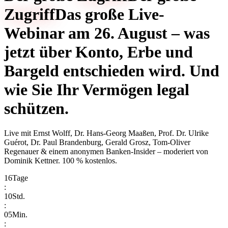
Zugriff
Das große Live-
Webinar am 26. August – was
jetzt über Konto, Erbe und
Bargeld entschieden wird. Und
wie Sie Ihr Vermögen legal
schützen.
Live mit
Ernst Wolff, Dr. Hans-Georg Maaßen, Prof. Dr. Ulrike
Guérot, Dr. Paul Brandenburg, Gerald Grosz, Tom-Oliver
Regenauer & einem anonymen Banken-Insider
– moderiert von
Dominik Kettner
.
100 % kostenlos.
16
Tage
:
10
Std.
:
05
Min.
: