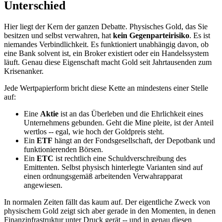
Unterschied
Hier liegt der Kern der ganzen Debatte. Physisches Gold, das Sie
besitzen und selbst verwahren, hat
kein Gegenparteirisiko
. Es ist
niemandes Verbindlichkeit. Es funktioniert unabhängig davon, ob
eine Bank solvent ist, ein Broker existiert oder ein Handelssystem
läuft. Genau diese Eigenschaft macht Gold seit Jahrtausenden zum
Krisenanker.
Jede Wertpapierform bricht diese Kette an mindestens einer Stelle
auf:
Eine
Aktie
ist an das Überleben und die Ehrlichkeit eines
Unternehmens gebunden. Geht die Mine pleite, ist der Anteil
wertlos -- egal, wie hoch der Goldpreis steht.
Ein
ETF
hängt an der Fondsgesellschaft, der Depotbank und
funktionierenden Börsen.
Ein
ETC
ist rechtlich eine Schuldverschreibung des
Emittenten. Selbst physisch hinterlegte Varianten sind auf
einen ordnungsgemäß arbeitenden Verwahrapparat
angewiesen.
In normalen Zeiten fällt das kaum auf. Der eigentliche Zweck von
physischem Gold zeigt sich aber gerade in den Momenten, in denen
Finanzinfrastruktur unter Druck gerät -- und in genau diesen