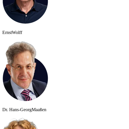
Ernst
Wolff
Dr. Hans-Georg
Maaßen