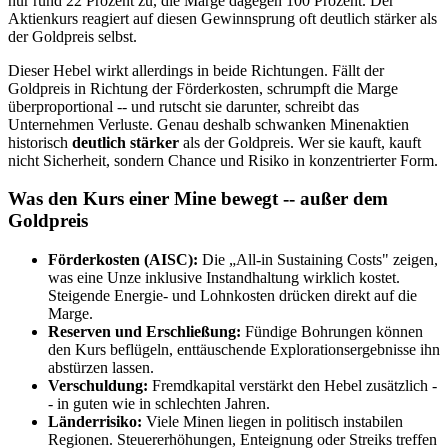
nur rund 22 Prozent zu, die Marge dagegen 100 Prozent. Der
Aktienkurs reagiert auf diesen Gewinnsprung oft deutlich stärker als
der Goldpreis selbst.
Dieser Hebel wirkt allerdings in beide Richtungen. Fällt der
Goldpreis in Richtung der Förderkosten, schrumpft die Marge
überproportional -- und rutscht sie darunter, schreibt das
Unternehmen Verluste. Genau deshalb schwanken Minenaktien
historisch
deutlich stärker
als der Goldpreis. Wer sie kauft, kauft
nicht Sicherheit, sondern Chance und Risiko in konzentrierter Form.
Was den Kurs einer Mine bewegt -- außer dem
Goldpreis
Förderkosten (AISC):
Die „All-in Sustaining Costs" zeigen,
was eine Unze inklusive Instandhaltung wirklich kostet.
Steigende Energie- und Lohnkosten drücken direkt auf die
Marge.
Reserven und Erschließung:
Fündige Bohrungen können
den Kurs beflügeln, enttäuschende Explorationsergebnisse ihn
abstürzen lassen.
Verschuldung:
Fremdkapital verstärkt den Hebel zusätzlich -
- in guten wie in schlechten Jahren.
Länderrisiko:
Viele Minen liegen in politisch instabilen
Regionen. Steuererhöhungen, Enteignung oder Streiks treffen