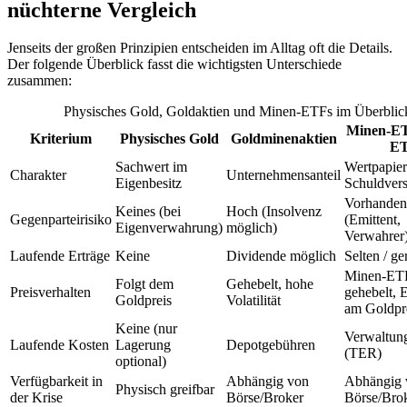
nüchterne Vergleich
Jenseits der großen Prinzipien entscheiden im Alltag oft die Details.
Der folgende Überblick fasst die wichtigsten Unterschiede
zusammen:
Physisches Gold, Goldaktien und Minen-ETFs im Überblic
Minen-ET
Kriterium
Physisches Gold
Goldminenaktien
E
Sachwert im
Wertpapier
Charakter
Unternehmensanteil
Eigenbesitz
Schuldver
Vorhanden
Keines (bei
Hoch (Insolvenz
Gegenparteirisiko
(Emittent,
Eigenverwahrung)
möglich)
Verwahrer
Laufende Erträge
Keine
Dividende möglich
Selten / ge
Minen-ET
Folgt dem
Gehebelt, hohe
Preisverhalten
gehebelt,
Goldpreis
Volatilität
am Goldpr
Keine (nur
Verwaltun
Laufende Kosten
Lagerung
Depotgebühren
(TER)
optional)
Verfügbarkeit in
Abhängig von
Abhängig 
Physisch greifbar
der Krise
Börse/Broker
Börse/Bro