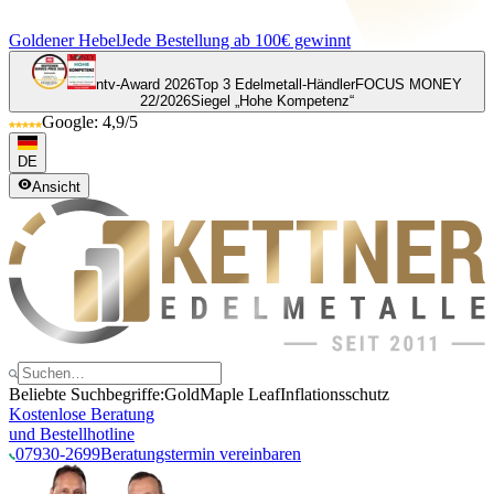
Goldener Hebel
Jede Bestellung ab 100€ gewinnt
ntv-Award 2026
Top 3 Edelmetall-Händler
FOCUS MONEY
22/2026
Siegel „Hohe Kompetenz“
Google: 4,9/5
DE
Ansicht
Beliebte Suchbegriffe:
Gold
Maple Leaf
Inflationsschutz
Kostenlose Beratung
und Bestellhotline
07930-2699
Beratungstermin vereinbaren