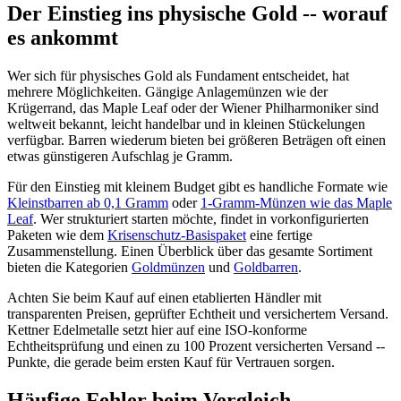
Der Einstieg ins physische Gold -- worauf
es ankommt
Wer sich für physisches Gold als Fundament entscheidet, hat
mehrere Möglichkeiten. Gängige Anlagemünzen wie der
Krügerrand, das Maple Leaf oder der Wiener Philharmoniker sind
weltweit bekannt, leicht handelbar und in kleinen Stückelungen
verfügbar. Barren wiederum bieten bei größeren Beträgen oft einen
etwas günstigeren Aufschlag je Gramm.
Für den Einstieg mit kleinem Budget gibt es handliche Formate wie
Kleinstbarren ab 0,1 Gramm
oder
1-Gramm-Münzen wie das Maple
Leaf
. Wer strukturiert starten möchte, findet in vorkonfigurierten
Paketen wie dem
Krisenschutz-Basispaket
eine fertige
Zusammenstellung. Einen Überblick über das gesamte Sortiment
bieten die Kategorien
Goldmünzen
und
Goldbarren
.
Achten Sie beim Kauf auf einen etablierten Händler mit
transparenten Preisen, geprüfter Echtheit und versichertem Versand.
Kettner Edelmetalle setzt hier auf eine ISO-konforme
Echtheitsprüfung und einen zu 100 Prozent versicherten Versand --
Punkte, die gerade beim ersten Kauf für Vertrauen sorgen.
Häufige Fehler beim Vergleich