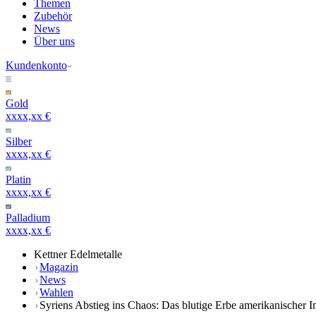
Themen
Zubehör
News
Über uns
Kundenkonto
Gold
xxxx,xx €
Silber
xxxx,xx €
Platin
xxxx,xx €
Palladium
xxxx,xx €
Kettner Edelmetalle
Magazin
News
Wahlen
Syriens Abstieg ins Chaos: Das blutige Erbe amerikanischer In