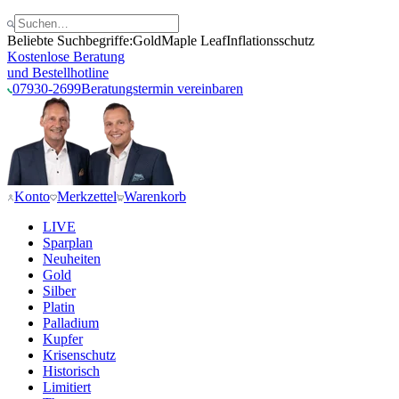
Beliebte Suchbegriffe:
Gold
Maple Leaf
Inflationsschutz
Kostenlose Beratung
und Bestellhotline
07930-2699
Beratungstermin vereinbaren
Konto
Merkzettel
Warenkorb
LIVE
Sparplan
Neuheiten
Gold
Silber
Platin
Palladium
Kupfer
Krisenschutz
Historisch
Limitiert