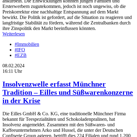
ankurbeln. Die Entwicklungen könnten jungen Familien und
Ersterwerbern zugutekommen, jedoch ist noch ungewiss, ob die
Preiskorrektur eine nachhaltige Entspannung auf dem Markt
bewirkt. Die Politik ist gefordert, auf die Situation zu reagieren und
langfristige Stabilität zu fördern, während die Zentralbanken durch
ihre Zinspolitik den Markt beeinflussen könnten.
Weiterlesen
#Immobilien
#IFO
#EZB
08.02.2024
16:11 Uhr
Insolvenzwelle erfasst Münchner
Tradition – Eilles und Süßwarenkonzerne
in der Krise
Die Eilles GmbH & Co. KG, eine traditionelle Münchner Firma
bekannt für Teespezialitäten und Schokoladenpralinen, hat
Insolvenz angemeldet. Zusammen mit den Süßwaren- und
Kaffeeunternehmen Arko und Hussel, die unter der Deutschen
Confiserie Group agieren, betrifft dies 224 Filialen und rund 1.200