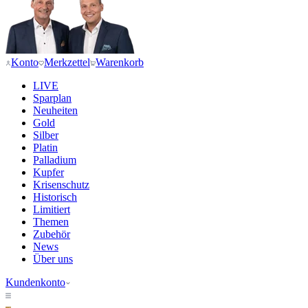
Konto
Merkzettel
Warenkorb
LIVE
Sparplan
Neuheiten
Gold
Silber
Platin
Palladium
Kupfer
Krisenschutz
Historisch
Limitiert
Themen
Zubehör
News
Über uns
Kundenkonto