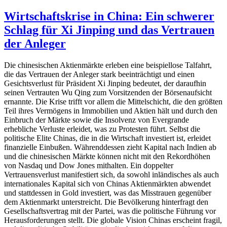
Wirtschaftskrise in China: Ein schwerer
Schlag für Xi Jinping und das Vertrauen
der Anleger
Die chinesischen Aktienmärkte erleben eine beispiellose Talfahrt,
die das Vertrauen der Anleger stark beeinträchtigt und einen
Gesichtsverlust für Präsident Xi Jinping bedeutet, der daraufhin
seinen Vertrauten Wu Qing zum Vorsitzenden der Börsenaufsicht
ernannte. Die Krise trifft vor allem die Mittelschicht, die den größten
Teil ihres Vermögens in Immobilien und Aktien hält und durch den
Einbruch der Märkte sowie die Insolvenz von Evergrande
erhebliche Verluste erleidet, was zu Protesten führt. Selbst die
politische Elite Chinas, die in die Wirtschaft investiert ist, erleidet
finanzielle Einbußen. Währenddessen zieht Kapital nach Indien ab
und die chinesischen Märkte können nicht mit den Rekordhöhen
von Nasdaq und Dow Jones mithalten. Ein doppelter
Vertrauensverlust manifestiert sich, da sowohl inländisches als auch
internationales Kapital sich von Chinas Aktienmärkten abwendet
und stattdessen in Gold investiert, was das Misstrauen gegenüber
dem Aktienmarkt unterstreicht. Die Bevölkerung hinterfragt den
Gesellschaftsvertrag mit der Partei, was die politische Führung vor
Herausforderungen stellt. Die globale Vision Chinas erscheint fragil,