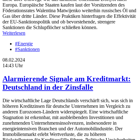
Europa. Europäische Staaten kaufen laut der Vorsitzenden des
Föderationsrates Walentina Matwijenko weiterhin russisches Öl und
Gas über dritte Länder. Diese Praktiken hinterfragen die Effektivität
der EU-Sanktionspolitik und ob bevorstehende, strengere
Sanktionen die Schlupflöcher schließen können.
Weiterlesen
#Energie
#Sanktionen
08.02.2024
14:43 Uhr
Alarmierende Signale am Kreditmarkt:
Deutschland in der Zinsfalle
Die wirtschaftliche Lage Deutschlands verschärft sich, was sich in
höheren Kreditzinsen für deutsche Unternehmen im Vergleich zu
anderen Eurozonen-Ländern widerspiegelt. Eine wirtschaftliche
Stagnation ist erkennbar, mit ausbleibenden Investitionen und
zunehmenden Unternehmensinsolvenzen, insbesondere in
energieintensiven Branchen und der Automobilindustrie. Der
Immobilienmarkt erlebt Wertverluste, die zu höheren
Rückstellungen für Kreditausfälle führen. Politische Unsicherheiten,