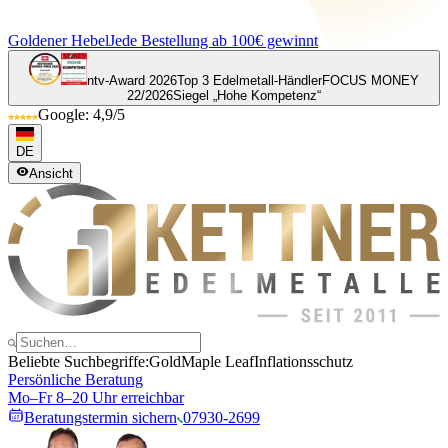
Goldener Hebel
Jede Bestellung ab 100€ gewinnt
ntv-Award 2026
Top 3 Edelmetall-Händler
FOCUS MONEY
22/2026
Siegel „Hohe Kompetenz“
Google: 4,9/5
DE
Ansicht
Beliebte Suchbegriffe:
Gold
Maple Leaf
Inflationsschutz
Persönliche Beratung
Mo–Fr 8–20 Uhr erreichbar
Beratungstermin sichern
07930-2699