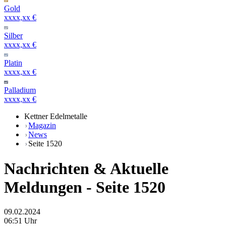
Gold
xxxx,xx €
Silber
xxxx,xx €
Platin
xxxx,xx €
Palladium
xxxx,xx €
Kettner Edelmetalle
Magazin
News
Seite 1520
Nachrichten & Aktuelle
Meldungen
- Seite 1520
09.02.2024
06:51 Uhr