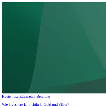
Kostenlose Edelmetall-Beratung
Wie investiere ich richtig in
Gold und Silber?