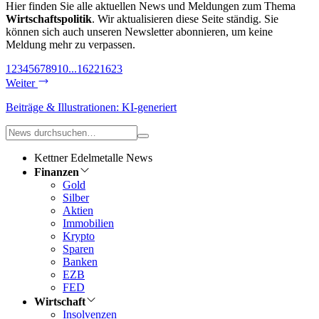
Hier finden Sie alle aktuellen News und Meldungen zum Thema
Wirtschaftspolitik
. Wir aktualisieren diese Seite ständig. Sie
können sich auch unseren Newsletter abonnieren, um keine
Meldung mehr zu verpassen.
1
2
3
4
5
6
7
8
9
10
...
1622
1623
Weiter
Beiträge & Illustrationen: KI-generiert
Kettner Edelmetalle News
Finanzen
Gold
Silber
Aktien
Immobilien
Krypto
Sparen
Banken
EZB
FED
Wirtschaft
Insolvenzen