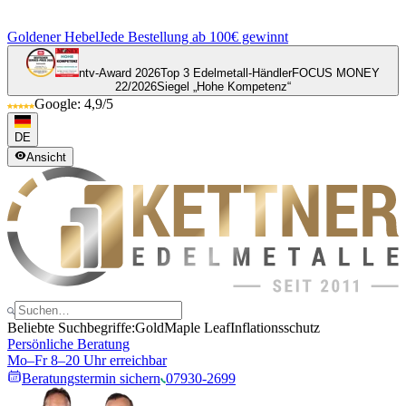
Goldener Hebel
Jede Bestellung ab 100€ gewinnt
ntv-Award 2026
Top 3 Edelmetall-Händler
FOCUS MONEY
22/2026
Siegel „Hohe Kompetenz“
Google: 4,9/5
DE
Ansicht
Beliebte Suchbegriffe:
Gold
Maple Leaf
Inflationsschutz
Persönliche Beratung
Mo–Fr 8–20 Uhr erreichbar
Beratungstermin sichern
07930-2699