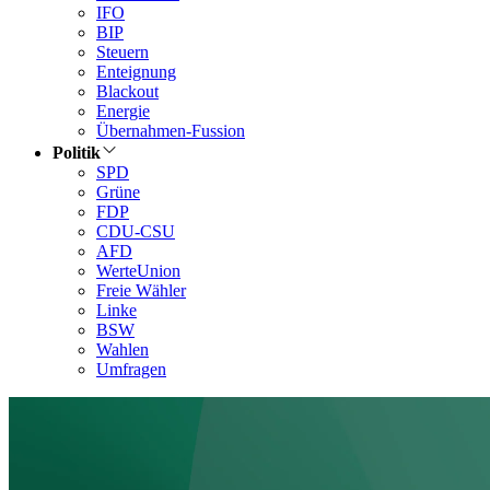
IFO
BIP
Steuern
Enteignung
Blackout
Energie
Übernahmen-Fussion
Politik
SPD
Grüne
FDP
CDU-CSU
AFD
WerteUnion
Freie Wähler
Linke
BSW
Wahlen
Umfragen