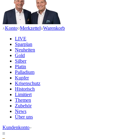
Konto
Merkzettel
Warenkorb
LIVE
Sparplan
Neuheiten
Gold
Silber
Platin
Palladium
Kupfer
Krisenschutz
Historisch
Limitiert
Themen
Zubehör
News
Über uns
Kundenkonto