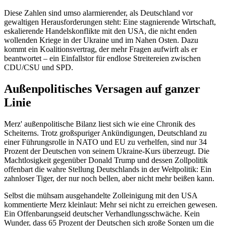
Diese Zahlen sind umso alarmierender, als Deutschland vor
gewaltigen Herausforderungen steht: Eine stagnierende Wirtschaft,
eskalierende Handelskonflikte mit den USA, die nicht enden
wollenden Kriege in der Ukraine und im Nahen Osten. Dazu
kommt ein Koalitionsvertrag, der mehr Fragen aufwirft als er
beantwortet – ein Einfallstor für endlose Streitereien zwischen
CDU/CSU und SPD.
Außenpolitisches Versagen auf ganzer
Linie
Merz' außenpolitische Bilanz liest sich wie eine Chronik des
Scheiterns. Trotz großspuriger Ankündigungen, Deutschland zu
einer Führungsrolle in NATO und EU zu verhelfen, sind nur 34
Prozent der Deutschen von seinem Ukraine-Kurs überzeugt. Die
Machtlosigkeit gegenüber Donald Trump und dessen Zollpolitik
offenbart die wahre Stellung Deutschlands in der Weltpolitik: Ein
zahnloser Tiger, der nur noch bellen, aber nicht mehr beißen kann.
Selbst die mühsam ausgehandelte Zolleinigung mit den USA
kommentierte Merz kleinlaut: Mehr sei nicht zu erreichen gewesen.
Ein Offenbarungseid deutscher Verhandlungsschwäche. Kein
Wunder, dass 65 Prozent der Deutschen sich große Sorgen um die