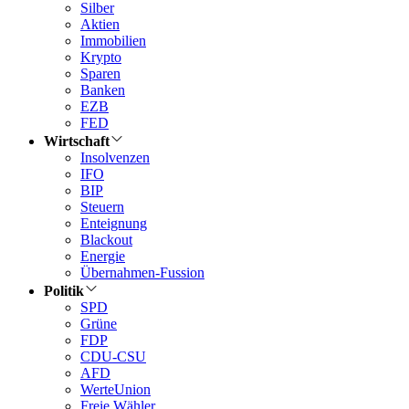
Silber
Aktien
Immobilien
Krypto
Sparen
Banken
EZB
FED
Wirtschaft
Insolvenzen
IFO
BIP
Steuern
Enteignung
Blackout
Energie
Übernahmen-Fussion
Politik
SPD
Grüne
FDP
CDU-CSU
AFD
WerteUnion
Freie Wähler