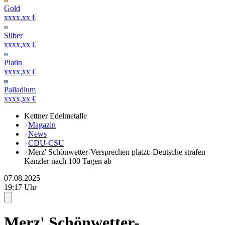
Gold
xxxx,xx €
Silber
xxxx,xx €
Platin
xxxx,xx €
Palladium
xxxx,xx €
Kettner Edelmetalle
Magazin
News
CDU-CSU
Merz' Schönwetter-Versprechen platzt: Deutsche strafen
Kanzler nach 100 Tagen ab
07.08.2025
19:17 Uhr
Merz' Schönwetter-