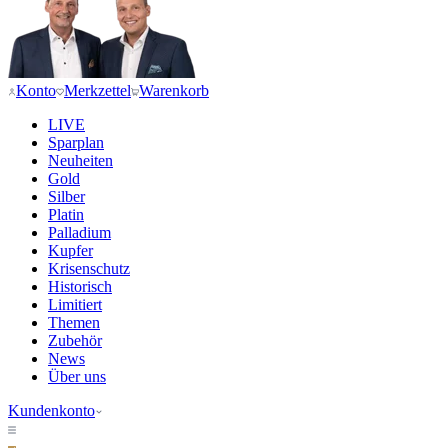
Konto
Merkzettel
Warenkorb
LIVE
Sparplan
Neuheiten
Gold
Silber
Platin
Palladium
Kupfer
Krisenschutz
Historisch
Limitiert
Themen
Zubehör
News
Über uns
Kundenkonto