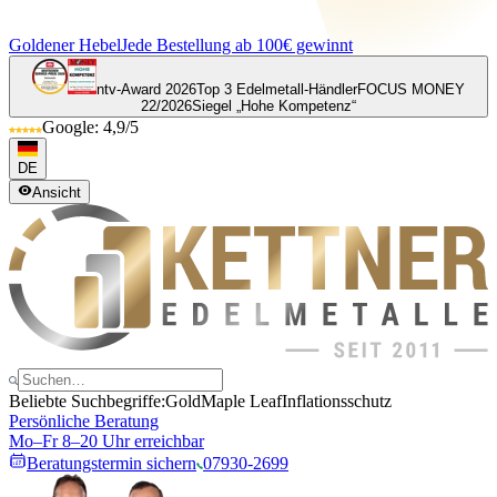
Goldener Hebel
Jede Bestellung ab 100€ gewinnt
ntv-Award 2026
Top 3 Edelmetall-Händler
FOCUS MONEY
22/2026
Siegel „Hohe Kompetenz“
Google: 4,9/5
DE
Ansicht
Beliebte Suchbegriffe:
Gold
Maple Leaf
Inflationsschutz
Persönliche Beratung
Mo–Fr 8–20 Uhr erreichbar
Beratungstermin sichern
07930-2699