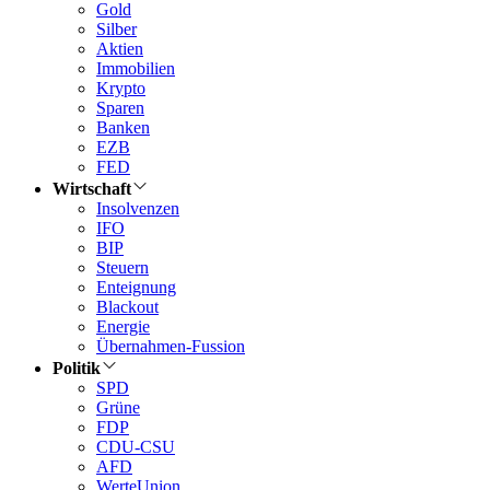
Gold
Silber
Aktien
Immobilien
Krypto
Sparen
Banken
EZB
FED
Wirtschaft
Insolvenzen
IFO
BIP
Steuern
Enteignung
Blackout
Energie
Übernahmen-Fussion
Politik
SPD
Grüne
FDP
CDU-CSU
AFD
WerteUnion