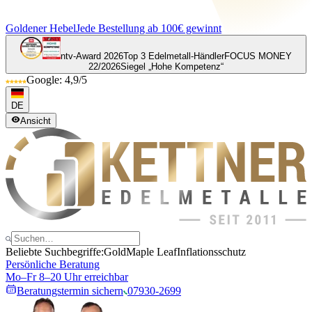
Goldener Hebel
Jede Bestellung ab 100€ gewinnt
ntv-Award 2026
Top 3 Edelmetall-Händler
FOCUS MONEY
22/2026
Siegel „Hohe Kompetenz“
Google: 4,9/5
DE
Ansicht
Beliebte Suchbegriffe:
Gold
Maple Leaf
Inflationsschutz
Persönliche Beratung
Mo–Fr 8–20 Uhr erreichbar
Beratungstermin sichern
07930-2699