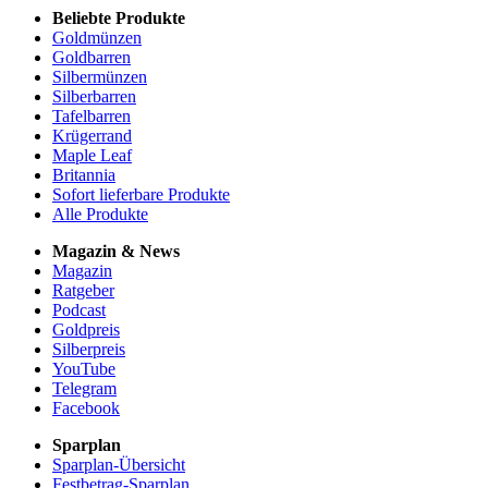
Beliebte Produkte
Goldmünzen
Goldbarren
Silbermünzen
Silberbarren
Tafelbarren
Krügerrand
Maple Leaf
Britannia
Sofort lieferbare Produkte
Alle Produkte
Magazin & News
Magazin
Ratgeber
Podcast
Goldpreis
Silberpreis
YouTube
Telegram
Facebook
Sparplan
Sparplan-Übersicht
Festbetrag-Sparplan