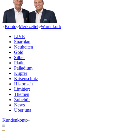
Konto
Merkzettel
Warenkorb
LIVE
Sparplan
Neuheiten
Gold
Silber
Platin
Palladium
Kupfer
Krisenschutz
Historisch
Limitiert
Themen
Zubehör
News
Über uns
Kundenkonto