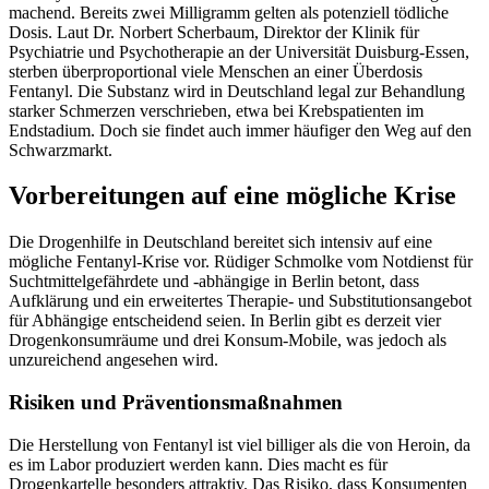
machend. Bereits zwei Milligramm gelten als potenziell tödliche
Dosis. Laut Dr. Norbert Scherbaum, Direktor der Klinik für
Psychiatrie und Psychotherapie an der Universität Duisburg-Essen,
sterben überproportional viele Menschen an einer Überdosis
Fentanyl. Die Substanz wird in Deutschland legal zur Behandlung
starker Schmerzen verschrieben, etwa bei Krebspatienten im
Endstadium. Doch sie findet auch immer häufiger den Weg auf den
Schwarzmarkt.
Vorbereitungen auf eine mögliche Krise
Die Drogenhilfe in Deutschland bereitet sich intensiv auf eine
mögliche Fentanyl-Krise vor. Rüdiger Schmolke vom Notdienst für
Suchtmittelgefährdete und -abhängige in Berlin betont, dass
Aufklärung und ein erweitertes Therapie- und Substitutionsangebot
für Abhängige entscheidend seien. In Berlin gibt es derzeit vier
Drogenkonsumräume und drei Konsum-Mobile, was jedoch als
unzureichend angesehen wird.
Risiken und Präventionsmaßnahmen
Die Herstellung von Fentanyl ist viel billiger als die von Heroin, da
es im Labor produziert werden kann. Dies macht es für
Drogenkartelle besonders attraktiv. Das Risiko, dass Konsumenten