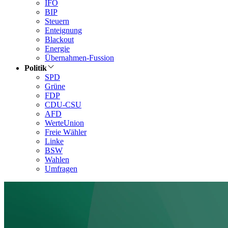
IFO
BIP
Steuern
Enteignung
Blackout
Energie
Übernahmen-Fussion
Politik
SPD
Grüne
FDP
CDU-CSU
AFD
WerteUnion
Freie Wähler
Linke
BSW
Wahlen
Umfragen