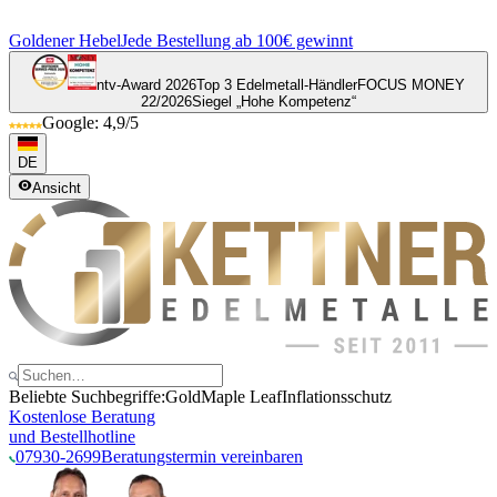
Goldener Hebel
Jede Bestellung ab 100€ gewinnt
ntv-Award 2026
Top 3 Edelmetall-Händler
FOCUS MONEY
22/2026
Siegel „Hohe Kompetenz“
Google: 4,9/5
DE
Ansicht
Beliebte Suchbegriffe:
Gold
Maple Leaf
Inflationsschutz
Kostenlose Beratung
und Bestellhotline
07930-2699
Beratungstermin vereinbaren