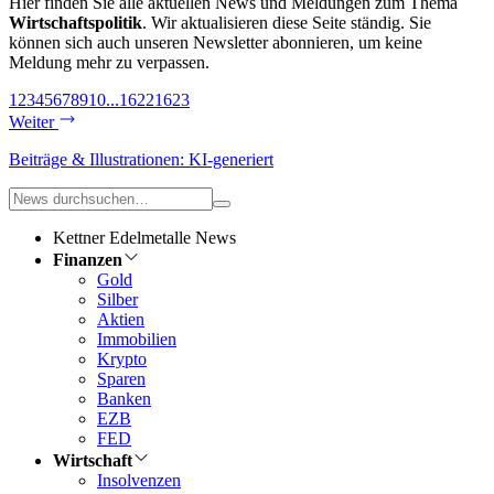
Hier finden Sie alle aktuellen News und Meldungen zum Thema
Wirtschaftspolitik
. Wir aktualisieren diese Seite ständig. Sie
können sich auch unseren Newsletter abonnieren, um keine
Meldung mehr zu verpassen.
1
2
3
4
5
6
7
8
9
10
...
1622
1623
Weiter
Beiträge & Illustrationen: KI-generiert
Kettner Edelmetalle News
Finanzen
Gold
Silber
Aktien
Immobilien
Krypto
Sparen
Banken
EZB
FED
Wirtschaft
Insolvenzen