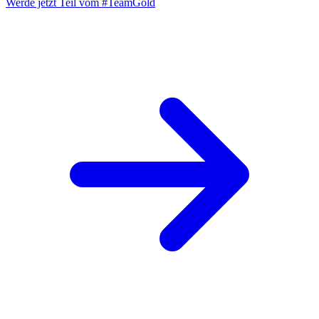
Werde jetzt Teil vom
#TeamGold