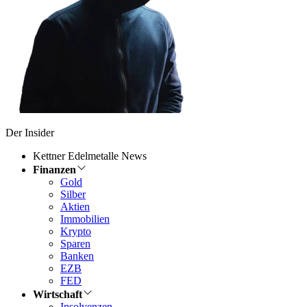
Der Insider
Kettner Edelmetalle News
Finanzen
Gold
Silber
Aktien
Immobilien
Krypto
Sparen
Banken
EZB
FED
Wirtschaft
Insolvenzen