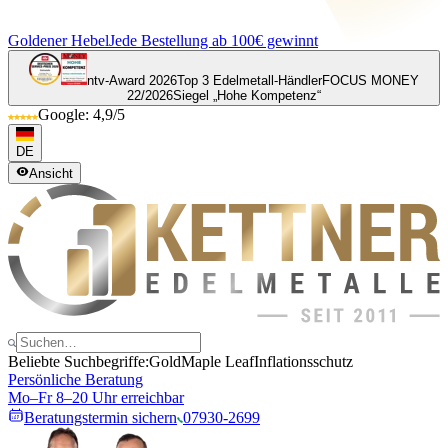
Goldener Hebel
Jede Bestellung ab 100€ gewinnt
ntv-Award 2026
Top 3 Edelmetall-Händler
FOCUS MONEY
22/2026
Siegel „Hohe Kompetenz“
Google: 4,9/5
DE
Ansicht
Beliebte Suchbegriffe:
Gold
Maple Leaf
Inflationsschutz
Persönliche Beratung
Mo–Fr 8–20 Uhr erreichbar
Beratungstermin sichern
07930-2699