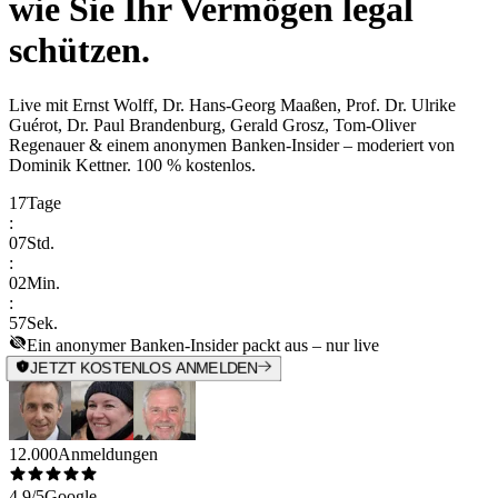
wie Sie Ihr Vermögen legal
schützen.
Live mit
Ernst Wolff, Dr. Hans-Georg Maaßen, Prof. Dr. Ulrike
Guérot, Dr. Paul Brandenburg, Gerald Grosz, Tom-Oliver
Regenauer & einem anonymen Banken-Insider
– moderiert von
Dominik Kettner
.
100 % kostenlos.
17
Tage
:
07
Std.
:
02
Min.
:
57
Sek.
Ein anonymer Banken-Insider packt aus – nur live
JETZT KOSTENLOS ANMELDEN
12.000
Anmeldungen
4,9/5
Google