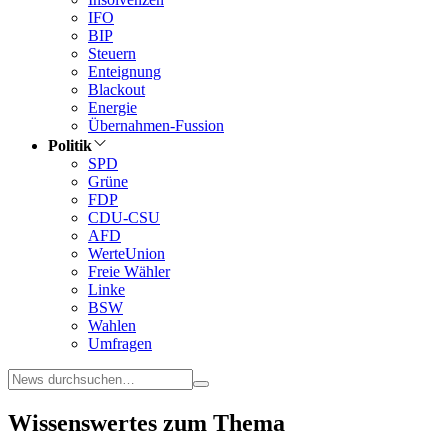
IFO
BIP
Steuern
Enteignung
Blackout
Energie
Übernahmen-Fussion
Politik
SPD
Grüne
FDP
CDU-CSU
AFD
WerteUnion
Freie Wähler
Linke
BSW
Wahlen
Umfragen
Wissenswertes zum Thema