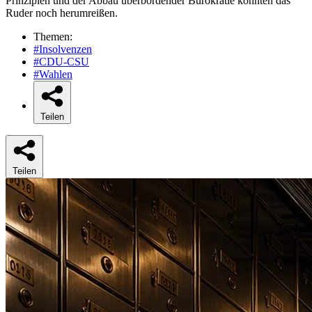
Prinzipien und der Abbau überbordender Bürokratie könnten das
Ruder noch herumreißen.
Themen:
#Insolvenzen
#CDU-CSU
#Wahlen
Teilen
Teilen