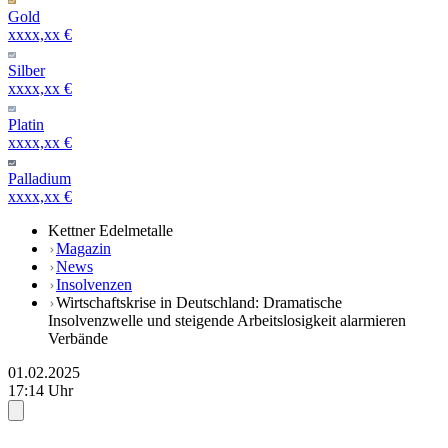
Gold
xxxx,xx €
Silber
xxxx,xx €
Platin
xxxx,xx €
Palladium
xxxx,xx €
Kettner Edelmetalle
Magazin
News
Insolvenzen
Wirtschaftskrise in Deutschland: Dramatische
Insolvenzwelle und steigende Arbeitslosigkeit alarmieren
Verbände
01.02.2025
17:14 Uhr