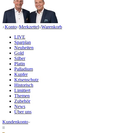
Konto
Merkzettel
Warenkorb
LIVE
Sparplan
Neuheiten
Gold
Silber
Platin
Palladium
Kupfer
Krisenschutz
Historisch
Limitiert
Themen
Zubehör
News
Über uns
Kundenkonto