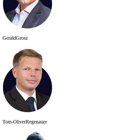
Gerald
Grosz
Tom-Oliver
Regenauer