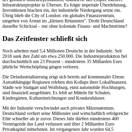
Infrastrukturprojekte in Übersee. Es folgte imperiale Überdehnung,
Investitionen brachen ein, der industrielle Niedergang setzte ein.
Übrig blieb die City of London: ein globales Finanzzentrum,
umgeben von Armut im „kleinen Britannien". Droht Deutschland
dasselbe Schicksal – nur ohne koloniale Finanz- und Machtströme?
Das Zeitfenster schließt sich
Noch arbeiten rund 5,4 Millionen Deutsche in der Industrie. Seit
2018 sank ihre Zahl um etwa 250.000. Die Industrieproduktion fiel
durchschnittlich um 23 Prozent – mindestens 35 Milliarden Euro
jährliche Wertschöpfung gingen verloren.
Die Deindustrialisierung zeigt sich bereits auf kommunaler Ebene.
Autoabhängige Regionen erleben den Kollaps ihrer Lokalfinanzen.
Städte wie Stuttgart und Wolfsburg, einst automobile Hochburgen,
sind finanziell ausgeblutet. Es fehlt an Mitteln für Schulen,
Kindergärten, Kultureinrichtungen und Krankenhäuser.
Mit der Industrie verschwindet auch privates Mäzenatentum.
Deutschland verliert seine Millionäre und wirtschaftlich erfolgreiche
Elite schneller als je zuvor. Dieses Jahr dürften mindestens 400
Vermögende das Land verlassen und über 2 Milliarden Euro
Privatkapital mitnehmen. Im vergangenen Jahr wurden 64,5