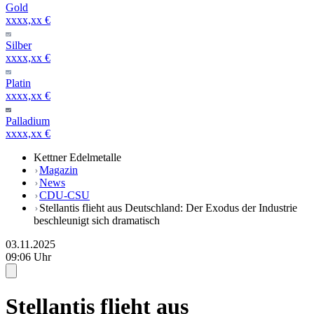
Gold
xxxx,xx €
Silber
xxxx,xx €
Platin
xxxx,xx €
Palladium
xxxx,xx €
Kettner Edelmetalle
Magazin
News
CDU-CSU
Stellantis flieht aus Deutschland: Der Exodus der Industrie
beschleunigt sich dramatisch
03.11.2025
09:06 Uhr
Stellantis flieht aus