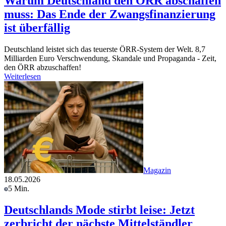
Warum Deutschland den ÖRR abschaffen
muss: Das Ende der Zwangsfinanzierung
ist überfällig
Deutschland leistet sich das teuerste ÖRR-System der Welt. 8,7
Milliarden Euro Verschwendung, Skandale und Propaganda - Zeit,
den ÖRR abzuschaffen!
Weiterlesen
Magazin
18.05.2026
5 Min.
Deutschlands Mode stirbt leise: Jetzt
zerbricht der nächste Mittelständler