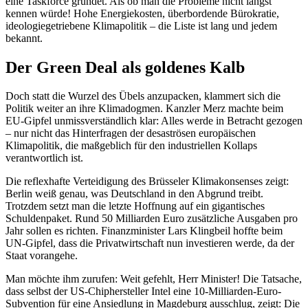
eine Taskforce gründet. Als ob man die Probleme nicht längst
kennen würde! Hohe Energiekosten, überbordende Bürokratie,
ideologiegetriebene Klimapolitik – die Liste ist lang und jedem
bekannt.
Der Green Deal als goldenes Kalb
Doch statt die Wurzel des Übels anzupacken, klammert sich die
Politik weiter an ihre Klimadogmen. Kanzler Merz machte beim
EU-Gipfel unmissverständlich klar: Alles werde in Betracht gezogen
– nur nicht das Hinterfragen der desaströsen europäischen
Klimapolitik, die maßgeblich für den industriellen Kollaps
verantwortlich ist.
Die reflexhafte Verteidigung des Brüsseler Klimakonsenses zeigt:
Berlin weiß genau, was Deutschland in den Abgrund treibt.
Trotzdem setzt man die letzte Hoffnung auf ein gigantisches
Schuldenpaket. Rund 50 Milliarden Euro zusätzliche Ausgaben pro
Jahr sollen es richten. Finanzminister Lars Klingbeil hoffte beim
UN-Gipfel, dass die Privatwirtschaft nun investieren werde, da der
Staat vorangehe.
Man möchte ihm zurufen: Weit gefehlt, Herr Minister! Die Tatsache,
dass selbst der US-Chiphersteller Intel eine 10-Milliarden-Euro-
Subvention für eine Ansiedlung in Magdeburg ausschlug, zeigt: Die