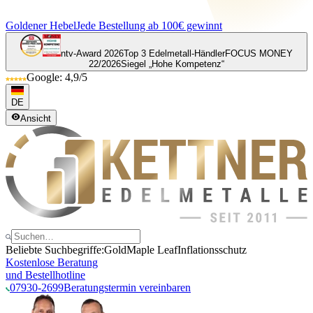
Goldener Hebel
Jede Bestellung ab 100€ gewinnt
ntv-Award 2026
Top 3 Edelmetall-Händler
FOCUS MONEY
22/2026
Siegel „Hohe Kompetenz“
Google: 4,9/5
DE
Ansicht
Beliebte Suchbegriffe:
Gold
Maple Leaf
Inflationsschutz
Kostenlose Beratung
und Bestellhotline
07930-2699
Beratungstermin vereinbaren