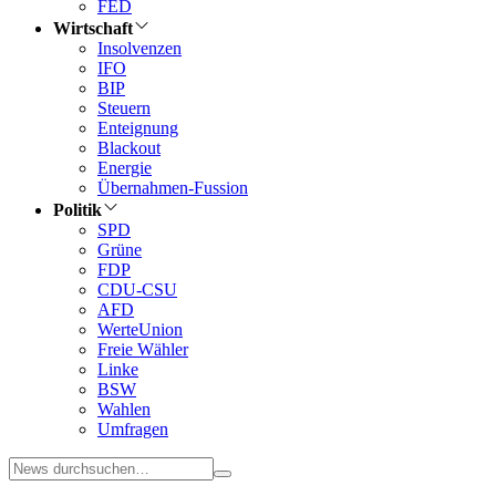
FED
Wirtschaft
Insolvenzen
IFO
BIP
Steuern
Enteignung
Blackout
Energie
Übernahmen-Fussion
Politik
SPD
Grüne
FDP
CDU-CSU
AFD
WerteUnion
Freie Wähler
Linke
BSW
Wahlen
Umfragen