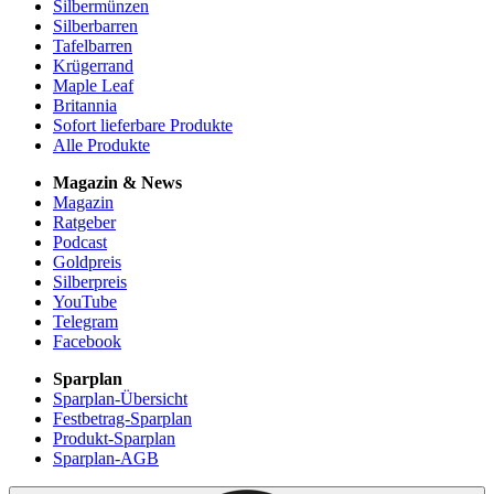
Silbermünzen
Silberbarren
Tafelbarren
Krügerrand
Maple Leaf
Britannia
Sofort lieferbare Produkte
Alle Produkte
Magazin & News
Magazin
Ratgeber
Podcast
Goldpreis
Silberpreis
YouTube
Telegram
Facebook
Sparplan
Sparplan-Übersicht
Festbetrag-Sparplan
Produkt-Sparplan
Sparplan-AGB