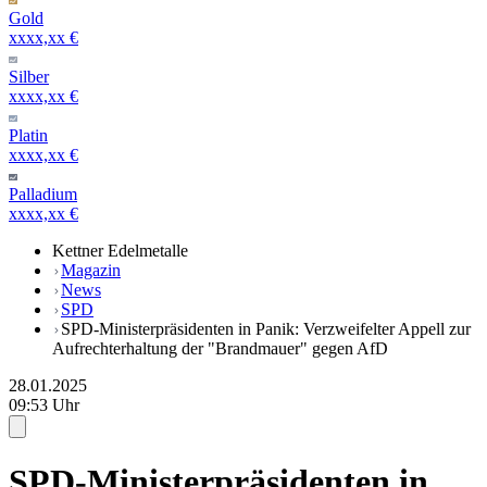
Gold
xxxx,xx €
Silber
xxxx,xx €
Platin
xxxx,xx €
Palladium
xxxx,xx €
Kettner Edelmetalle
Magazin
News
SPD
SPD-Ministerpräsidenten in Panik: Verzweifelter Appell zur
Aufrechterhaltung der "Brandmauer" gegen AfD
28.01.2025
09:53 Uhr
SPD-Ministerpräsidenten in