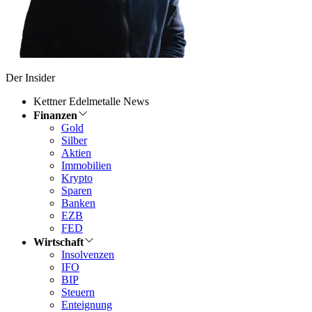
Der Insider
Kettner Edelmetalle News
Finanzen
Gold
Silber
Aktien
Immobilien
Krypto
Sparen
Banken
EZB
FED
Wirtschaft
Insolvenzen
IFO
BIP
Steuern
Enteignung