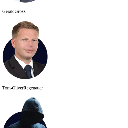
Gerald
Grosz
Tom-Oliver
Regenauer