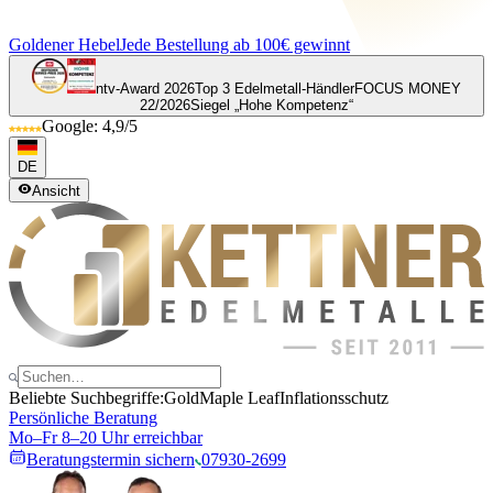
Goldener Hebel
Jede Bestellung ab 100€ gewinnt
ntv-Award 2026
Top 3 Edelmetall-Händler
FOCUS MONEY
22/2026
Siegel „Hohe Kompetenz“
Google: 4,9/5
DE
Ansicht
Beliebte Suchbegriffe:
Gold
Maple Leaf
Inflationsschutz
Persönliche Beratung
Mo–Fr 8–20 Uhr erreichbar
Beratungstermin sichern
07930-2699