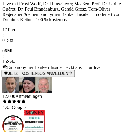
Live mit
Ernst Wolff, Dr. Hans-Georg Maaßen, Prof. Dr. Ulrike
Guérot, Dr. Paul Brandenburg, Gerald Grosz, Tom-Oliver
Regenauer & einem anonymen Banken-Insider
– moderiert von
Dominik Kettner
.
100 % kostenlos.
17
Tage
:
01
Std.
:
06
Min.
:
15
Sek.
Ein anonymer Banken-Insider packt aus – nur live
JETZT KOSTENLOS ANMELDEN
12.000
Anmeldungen
4,9/5
Google