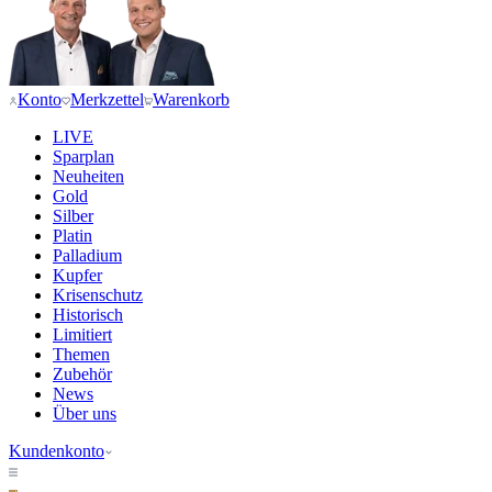
Konto
Merkzettel
Warenkorb
LIVE
Sparplan
Neuheiten
Gold
Silber
Platin
Palladium
Kupfer
Krisenschutz
Historisch
Limitiert
Themen
Zubehör
News
Über uns
Kundenkonto