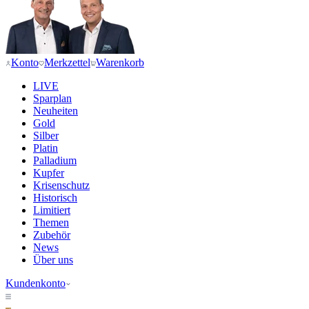
Konto
Merkzettel
Warenkorb
LIVE
Sparplan
Neuheiten
Gold
Silber
Platin
Palladium
Kupfer
Krisenschutz
Historisch
Limitiert
Themen
Zubehör
News
Über uns
Kundenkonto