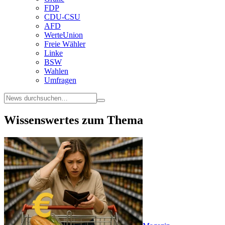
FDP
CDU-CSU
AFD
WerteUnion
Freie Wähler
Linke
BSW
Wahlen
Umfragen
Wissenswertes zum Thema