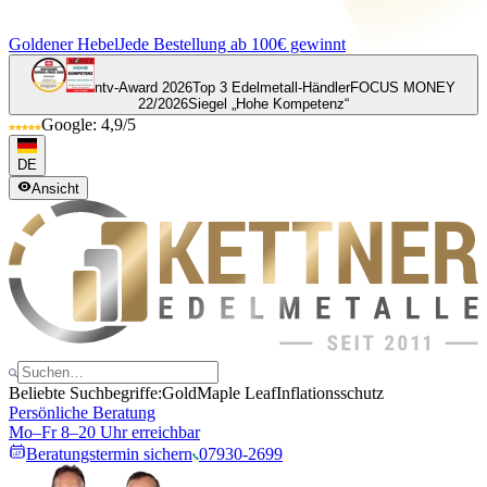
Goldener Hebel
Jede Bestellung ab 100€ gewinnt
ntv-Award 2026
Top 3 Edelmetall-Händler
FOCUS MONEY
22/2026
Siegel „Hohe Kompetenz“
Google: 4,9/5
DE
Ansicht
Beliebte Suchbegriffe:
Gold
Maple Leaf
Inflationsschutz
Persönliche Beratung
Mo–Fr 8–20 Uhr erreichbar
Beratungstermin sichern
07930-2699