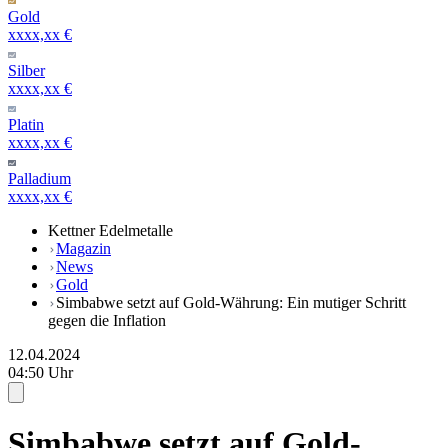
Gold
xxxx,xx €
Silber
xxxx,xx €
Platin
xxxx,xx €
Palladium
xxxx,xx €
Kettner Edelmetalle
Magazin
News
Gold
Simbabwe setzt auf Gold-Währung: Ein mutiger Schritt
gegen die Inflation
12.04.2024
04:50 Uhr
Simbabwe setzt auf Gold-