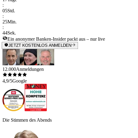
:
05
Std.
:
25
Min.
:
44
Sek.
Ein anonymer Banken-Insider packt aus – nur live
JETZT KOSTENLOS ANMELDEN
12.000
Anmeldungen
4,9/5
Google
Die Stimmen des Abends