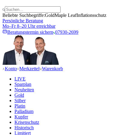
Beliebte Suchbegriffe:
Gold
Maple Leaf
Inflationsschutz
Persönliche Beratung
Mo–Fr 8–20 Uhr erreichbar
Beratungstermin sichern
07930-2699
Konto
Merkzettel
Warenkorb
LIVE
Sparplan
Neuheiten
Gold
Silber
Platin
Palladium
Kupfer
Krisenschutz
Historisch
Limitiert