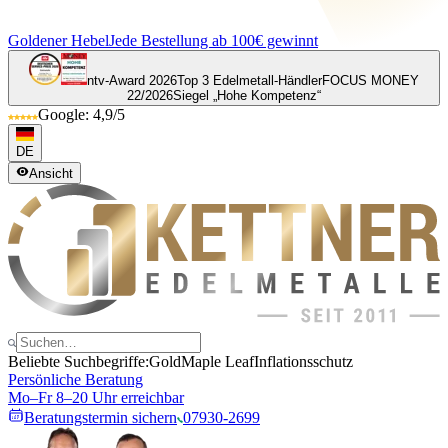
Goldener Hebel
Jede Bestellung ab 100€ gewinnt
ntv-Award 2026
Top 3 Edelmetall-Händler
FOCUS MONEY
22/2026
Siegel „Hohe Kompetenz“
Google: 4,9/5
DE
Ansicht
Beliebte Suchbegriffe:
Gold
Maple Leaf
Inflationsschutz
Persönliche Beratung
Mo–Fr 8–20 Uhr erreichbar
Beratungstermin sichern
07930-2699