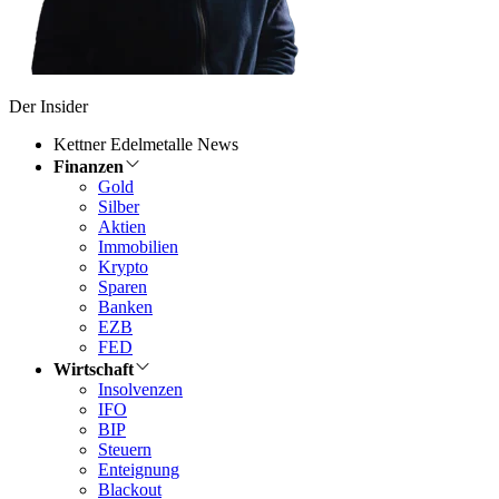
Der Insider
Kettner Edelmetalle News
Finanzen
Gold
Silber
Aktien
Immobilien
Krypto
Sparen
Banken
EZB
FED
Wirtschaft
Insolvenzen
IFO
BIP
Steuern
Enteignung
Blackout