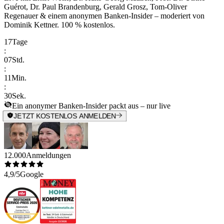
Guérot, Dr. Paul Brandenburg, Gerald Grosz, Tom-Oliver
Regenauer & einem anonymen Banken-Insider
– moderiert von
Dominik Kettner
.
100 % kostenlos.
17
Tage
:
07
Std.
:
11
Min.
:
30
Sek.
Ein anonymer Banken-Insider packt aus – nur live
JETZT KOSTENLOS ANMELDEN
12.000
Anmeldungen
4,9/5
Google