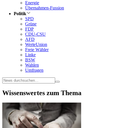
Energie
Übernahmen-Fussion
Politik
SPD
Grüne
FDP
CDU-CSU
AFD
WerteUnion
Freie Wähler
Linke
BSW
Wahlen
Umfragen
Wissenswertes zum Thema