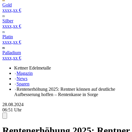
Gold
xxxx,xx €
Silber
xxxx,xx €
Platin
xxxx,xx €
Palladium
xxxx,xx €
Kettner Edelmetalle
Magazin
News
Sparen
Rentenerhöhung 2025: Rentner können auf deutliche
Aufbesserung hoffen – Rentenkasse in Sorge
28.08.2024
06:51 Uhr
Rentenerhöhung 2025: Rentner