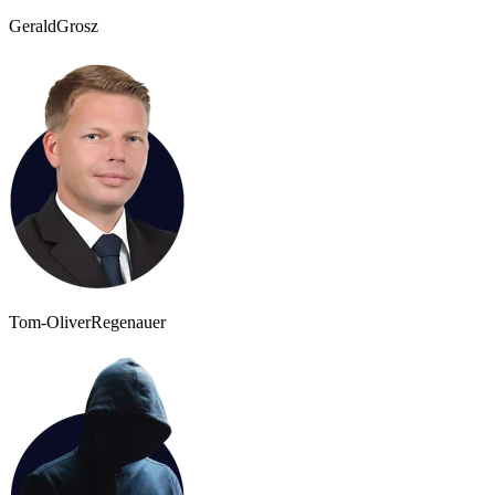
Gerald
Grosz
Tom-Oliver
Regenauer