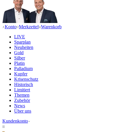
Konto
Merkzettel
Warenkorb
LIVE
Sparplan
Neuheiten
Gold
Silber
Platin
Palladium
Kupfer
Krisenschutz
Historisch
Limitiert
Themen
Zubehör
News
Über uns
Kundenkonto