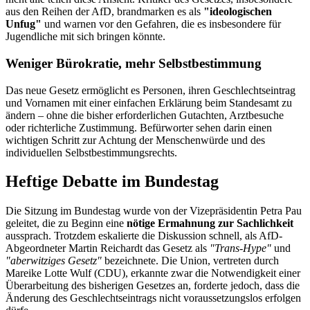
aus den Reihen der AfD, brandmarken es als
"ideologischen
Unfug"
und warnen vor den Gefahren, die es insbesondere für
Jugendliche mit sich bringen könnte.
Weniger Bürokratie, mehr Selbstbestimmung
Das neue Gesetz ermöglicht es Personen, ihren Geschlechtseintrag
und Vornamen mit einer einfachen Erklärung beim Standesamt zu
ändern – ohne die bisher erforderlichen Gutachten, Arztbesuche
oder richterliche Zustimmung. Befürworter sehen darin einen
wichtigen Schritt zur Achtung der Menschenwürde und des
individuellen Selbstbestimmungsrechts.
Heftige Debatte im Bundestag
Die Sitzung im Bundestag wurde von der Vizepräsidentin Petra Pau
geleitet, die zu Beginn eine
nötige Ermahnung zur Sachlichkeit
aussprach. Trotzdem eskalierte die Diskussion schnell, als AfD-
Abgeordneter Martin Reichardt das Gesetz als
"Trans-Hype"
und
"aberwitziges Gesetz"
bezeichnete. Die Union, vertreten durch
Mareike Lotte Wulf (CDU), erkannte zwar die Notwendigkeit einer
Überarbeitung des bisherigen Gesetzes an, forderte jedoch, dass die
Änderung des Geschlechtseintrags nicht voraussetzungslos erfolgen