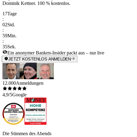
Dominik Kettner
.
100 % kostenlos.
17
Tage
:
02
Std.
:
59
Min.
:
35
Sek.
Ein anonymer Banken-Insider packt aus – nur live
JETZT KOSTENLOS ANMELDEN
12.000
Anmeldungen
4,9/5
Google
Die Stimmen des Abends