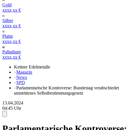
Gold
xxxx,xx €
Silber
xxxx,xx €
Platin
xxxx,xx €
Palladium
xxxx,xx €
Kettner Edelmetalle
Magazin
News
SPD
Parlamentarische Kontroverse: Bundestag verabschiedet
umstrittenes Selbstbestimmungsgesetz
13.04.2024
04:45 Uhr
Parlamentarische Kontroverse: