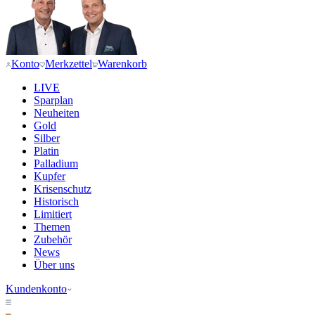
Konto
Merkzettel
Warenkorb
LIVE
Sparplan
Neuheiten
Gold
Silber
Platin
Palladium
Kupfer
Krisenschutz
Historisch
Limitiert
Themen
Zubehör
News
Über uns
Kundenkonto