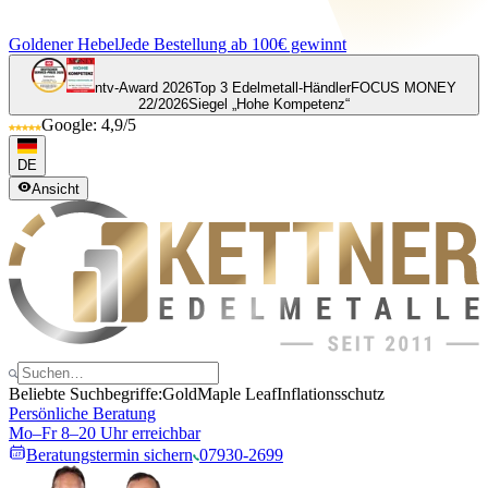
Goldener Hebel
Jede Bestellung ab 100€ gewinnt
ntv-Award 2026
Top 3 Edelmetall-Händler
FOCUS MONEY
22/2026
Siegel „Hohe Kompetenz“
Google: 4,9/5
DE
Ansicht
Beliebte Suchbegriffe:
Gold
Maple Leaf
Inflationsschutz
Persönliche Beratung
Mo–Fr 8–20 Uhr erreichbar
Beratungstermin sichern
07930-2699