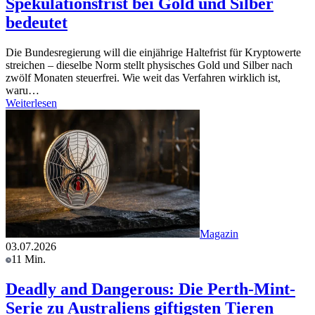
Spekulationsfrist bei Gold und Silber
bedeutet
Die Bundesregierung will die einjährige Haltefrist für Kryptowerte
streichen – dieselbe Norm stellt physisches Gold und Silber nach
zwölf Monaten steuerfrei. Wie weit das Verfahren wirklich ist,
waru…
Weiterlesen
Magazin
03.07.2026
11 Min.
Deadly and Dangerous: Die Perth-Mint-
Serie zu Australiens giftigsten Tieren