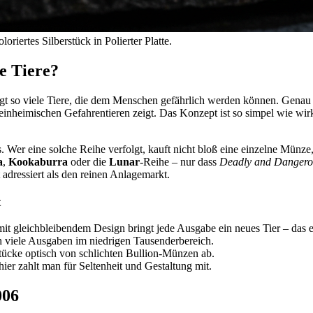
riertes Silberstück in Polierter Platte.
te Tiere?
gt so viele Tiere, die dem Menschen gefährlich werden können. Genau d
 einheimischen Gefahrentieren zeigt. Das Konzept ist so simpel wie wir
 Wer eine solche Reihe verfolgt, kauft nicht bloß eine einzelne Münze, 
a
,
Kookaburra
oder die
Lunar
-Reihe – nur dass
Deadly and Dangero
 adressiert als den reinen Anlagemarkt.
t
mit gleichbleibendem Design bringt jede Ausgabe ein neues Tier – da
h viele Ausgaben im niedrigen Tausenderbereich.
Stücke optisch von schlichten Bullion-Münzen ab.
hier zahlt man für Seltenheit und Gestaltung mit.
006