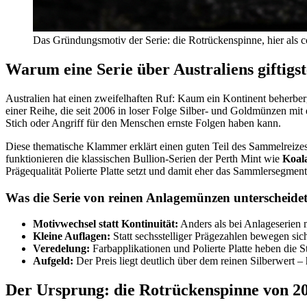
Das Gründungsmotiv der Serie: die Rotrückenspinne, hier als colo
Warum eine Serie über Australiens giftigs
Australien hat einen zweifelhaften Ruf: Kaum ein Kontinent beherber
einer Reihe, die seit 2006 in loser Folge Silber- und Goldmünzen mit
Stich oder Angriff für den Menschen ernste Folgen haben kann.
Diese thematische Klammer erklärt einen guten Teil des Sammelreizes.
funktionieren die klassischen Bullion-Serien der Perth Mint wie
Koal
Prägequalität Polierte Platte setzt und damit eher das Sammlersegment
Was die Serie von reinen Anlagemünzen unterscheide
Motivwechsel statt Kontinuität:
Anders als bei Anlageserien 
Kleine Auflagen:
Statt sechsstelliger Prägezahlen bewegen sic
Veredelung:
Farbapplikationen und Polierte Platte heben die 
Aufgeld:
Der Preis liegt deutlich über dem reinen Silberwert – 
Der Ursprung: die Rotrückenspinne von 2