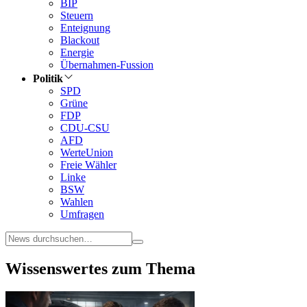
BIP
Steuern
Enteignung
Blackout
Energie
Übernahmen-Fussion
Politik
SPD
Grüne
FDP
CDU-CSU
AFD
WerteUnion
Freie Wähler
Linke
BSW
Wahlen
Umfragen
Wissenswertes zum Thema