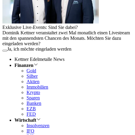
Exklusive Live-Events: Sind Sie dabei?
Dominik Kettner veranstaltet zwei Mal monatlich einen Livestream
mit den spannendsten Chancen des Monats. Möchten Sie dazu
eingeladen werden?
Ja, ich möchte eingeladen werden
Kettner Edelmetalle News
Finanzen
Gold
Silber
Aktien
Immobilien
Krypto
Sparen
Banken
EZB
FED
Wirtschaft
Insolvenzen
IFO