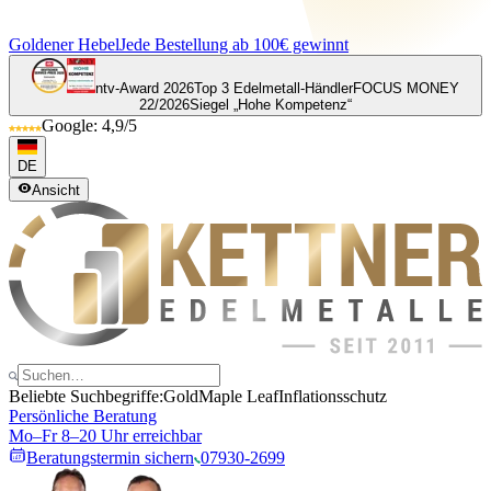
Goldener Hebel
Jede Bestellung ab 100€ gewinnt
ntv-Award 2026
Top 3 Edelmetall-Händler
FOCUS MONEY
22/2026
Siegel „Hohe Kompetenz“
Google: 4,9/5
DE
Ansicht
Beliebte Suchbegriffe:
Gold
Maple Leaf
Inflationsschutz
Persönliche Beratung
Mo–Fr 8–20 Uhr erreichbar
Beratungstermin sichern
07930-2699