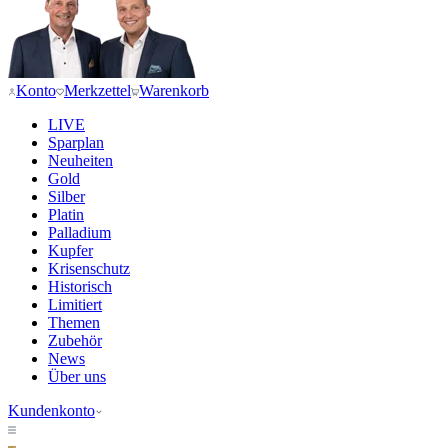
Konto
Merkzettel
Warenkorb
LIVE
Sparplan
Neuheiten
Gold
Silber
Platin
Palladium
Kupfer
Krisenschutz
Historisch
Limitiert
Themen
Zubehör
News
Über uns
Kundenkonto