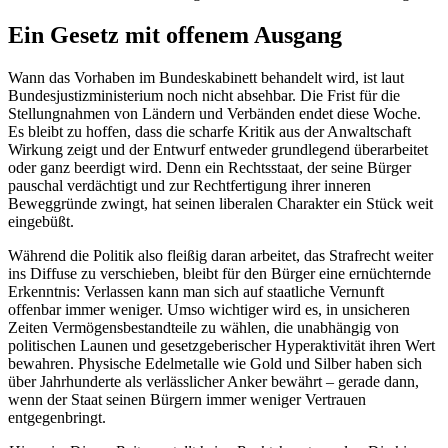
Ein Gesetz mit offenem Ausgang
Wann das Vorhaben im Bundeskabinett behandelt wird, ist laut
Bundesjustizministerium noch nicht absehbar. Die Frist für die
Stellungnahmen von Ländern und Verbänden endet diese Woche.
Es bleibt zu hoffen, dass die scharfe Kritik aus der Anwaltschaft
Wirkung zeigt und der Entwurf entweder grundlegend überarbeitet
oder ganz beerdigt wird. Denn ein Rechtsstaat, der seine Bürger
pauschal verdächtigt und zur Rechtfertigung ihrer inneren
Beweggründe zwingt, hat seinen liberalen Charakter ein Stück weit
eingebüßt.
Während die Politik also fleißig daran arbeitet, das Strafrecht weiter
ins Diffuse zu verschieben, bleibt für den Bürger eine ernüchternde
Erkenntnis: Verlassen kann man sich auf staatliche Vernunft
offenbar immer weniger. Umso wichtiger wird es, in unsicheren
Zeiten Vermögensbestandteile zu wählen, die unabhängig von
politischen Launen und gesetzgeberischer Hyperaktivität ihren Wert
bewahren. Physische Edelmetalle wie Gold und Silber haben sich
über Jahrhunderte als verlässlicher Anker bewährt – gerade dann,
wenn der Staat seinen Bürgern immer weniger Vertrauen
entgegenbringt.