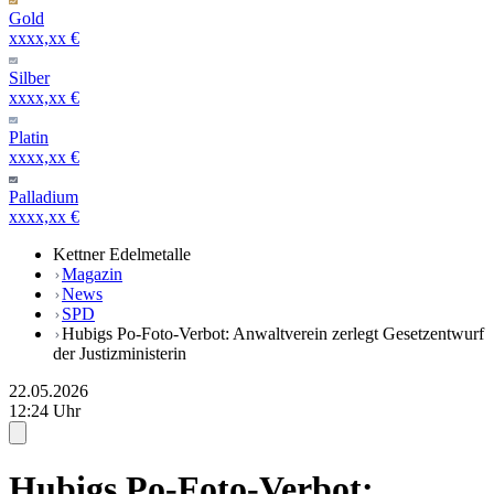
Gold
xxxx,xx €
Silber
xxxx,xx €
Platin
xxxx,xx €
Palladium
xxxx,xx €
Kettner Edelmetalle
Magazin
News
SPD
Hubigs Po-Foto-Verbot: Anwaltverein zerlegt Gesetzentwurf
der Justizministerin
22.05.2026
12:24 Uhr
Hubigs Po-Foto-Verbot: