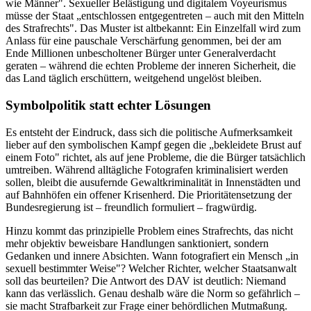
wie Männer". Sexueller Belästigung und digitalem Voyeurismus
müsse der Staat „entschlossen entgegentreten – auch mit den Mitteln
des Strafrechts". Das Muster ist altbekannt: Ein Einzelfall wird zum
Anlass für eine pauschale Verschärfung genommen, bei der am
Ende Millionen unbescholtener Bürger unter Generalverdacht
geraten – während die echten Probleme der inneren Sicherheit, die
das Land täglich erschüttern, weitgehend ungelöst bleiben.
Symbolpolitik statt echter Lösungen
Es entsteht der Eindruck, dass sich die politische Aufmerksamkeit
lieber auf den symbolischen Kampf gegen die „bekleidete Brust auf
einem Foto" richtet, als auf jene Probleme, die die Bürger tatsächlich
umtreiben. Während alltägliche Fotografen kriminalisiert werden
sollen, bleibt die ausufernde Gewaltkriminalität in Innenstädten und
auf Bahnhöfen ein offener Krisenherd. Die Prioritätensetzung der
Bundesregierung ist – freundlich formuliert – fragwürdig.
Hinzu kommt das prinzipielle Problem eines Strafrechts, das nicht
mehr objektiv beweisbare Handlungen sanktioniert, sondern
Gedanken und innere Absichten. Wann fotografiert ein Mensch „in
sexuell bestimmter Weise"? Welcher Richter, welcher Staatsanwalt
soll das beurteilen? Die Antwort des DAV ist deutlich: Niemand
kann das verlässlich. Genau deshalb wäre die Norm so gefährlich –
sie macht Strafbarkeit zur Frage einer behördlichen Mutmaßung.