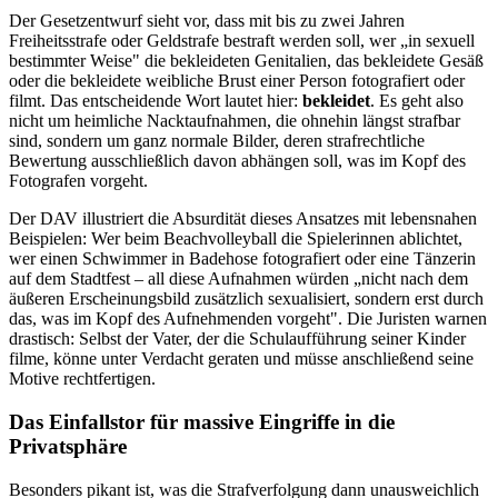
Der Gesetzentwurf sieht vor, dass mit bis zu zwei Jahren
Freiheitsstrafe oder Geldstrafe bestraft werden soll, wer „in sexuell
bestimmter Weise" die bekleideten Genitalien, das bekleidete Gesäß
oder die bekleidete weibliche Brust einer Person fotografiert oder
filmt. Das entscheidende Wort lautet hier:
bekleidet
. Es geht also
nicht um heimliche Nacktaufnahmen, die ohnehin längst strafbar
sind, sondern um ganz normale Bilder, deren strafrechtliche
Bewertung ausschließlich davon abhängen soll, was im Kopf des
Fotografen vorgeht.
Der DAV illustriert die Absurdität dieses Ansatzes mit lebensnahen
Beispielen: Wer beim Beachvolleyball die Spielerinnen ablichtet,
wer einen Schwimmer in Badehose fotografiert oder eine Tänzerin
auf dem Stadtfest – all diese Aufnahmen würden „nicht nach dem
äußeren Erscheinungsbild zusätzlich sexualisiert, sondern erst durch
das, was im Kopf des Aufnehmenden vorgeht". Die Juristen warnen
drastisch: Selbst der Vater, der die Schulaufführung seiner Kinder
filme, könne unter Verdacht geraten und müsse anschließend seine
Motive rechtfertigen.
Das Einfallstor für massive Eingriffe in die
Privatsphäre
Besonders pikant ist, was die Strafverfolgung dann unausweichlich