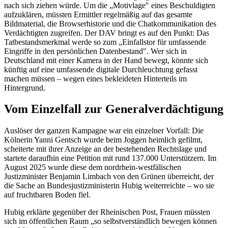
nach sich ziehen würde. Um die „Motivlage" eines Beschuldigten
aufzuklären, müssten Ermittler regelmäßig auf das gesamte
Bildmaterial, die Browserhistorie und die Chatkommunikation des
Verdächtigten zugreifen. Der DAV bringt es auf den Punkt: Das
Tatbestandsmerkmal werde so zum „Einfallstor für umfassende
Eingriffe in den persönlichen Datenbestand". Wer sich in
Deutschland mit einer Kamera in der Hand bewegt, könnte sich
künftig auf eine umfassende digitale Durchleuchtung gefasst
machen müssen – wegen eines bekleideten Hinterteils im
Hintergrund.
Vom Einzelfall zur Generalverdächtigung
Auslöser der ganzen Kampagne war ein einzelner Vorfall: Die
Kölnerin Yanni Gentsch wurde beim Joggen heimlich gefilmt,
scheiterte mit ihrer Anzeige an der bestehenden Rechtslage und
startete daraufhin eine Petition mit rund 137.000 Unterstützern. Im
August 2025 wurde diese dem nordrhein-westfälischen
Justizminister Benjamin Limbach von den Grünen überreicht, der
die Sache an Bundesjustizministerin Hubig weiterreichte – wo sie
auf fruchtbaren Boden fiel.
Hubig erklärte gegenüber der Rheinischen Post, Frauen müssten
sich im öffentlichen Raum „so selbstverständlich bewegen können