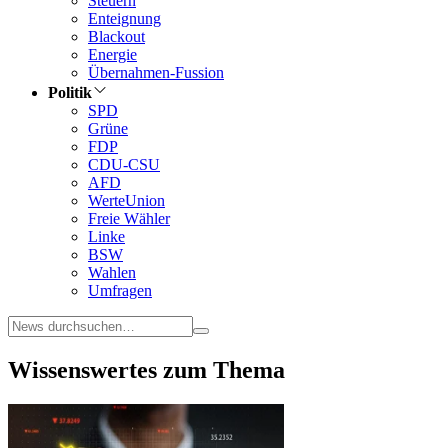
Steuern
Enteignung
Blackout
Energie
Übernahmen-Fussion
Politik
SPD
Grüne
FDP
CDU-CSU
AFD
WerteUnion
Freie Wähler
Linke
BSW
Wahlen
Umfragen
Wissenswertes zum Thema