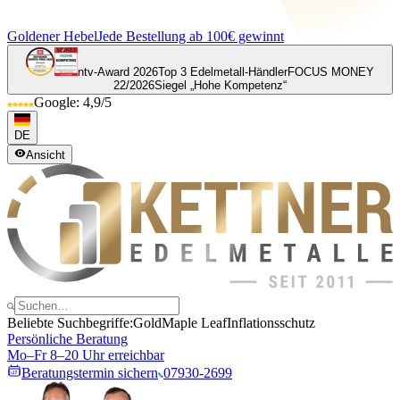
Goldener Hebel
Jede Bestellung ab 100€ gewinnt
ntv-Award 2026
Top 3 Edelmetall-Händler
FOCUS MONEY
22/2026
Siegel „Hohe Kompetenz“
Google: 4,9/5
DE
Ansicht
Beliebte Suchbegriffe:
Gold
Maple Leaf
Inflationsschutz
Persönliche Beratung
Mo–Fr 8–20 Uhr erreichbar
Beratungstermin sichern
07930-2699