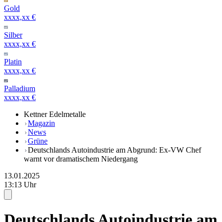
Gold
xxxx,xx €
Silber
xxxx,xx €
Platin
xxxx,xx €
Palladium
xxxx,xx €
Kettner Edelmetalle
Magazin
News
Grüne
Deutschlands Autoindustrie am Abgrund: Ex-VW Chef
warnt vor dramatischem Niedergang
13.01.2025
13:13 Uhr
Deutschlands Autoindustrie am