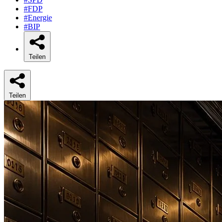
#FDP
#Energie
#BIP
Teilen
Teilen