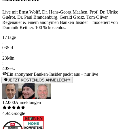
Live mit
Ernst Wolff, Dr. Hans-Georg Maaßen, Prof. Dr. Ulrike
Guérot, Dr. Paul Brandenburg, Gerald Grosz, Tom-Oliver
Regenauer & einem anonymen Banken-Insider
– moderiert von
Dominik Kettner
.
100 % kostenlos.
17
Tage
:
03
Std.
:
23
Min.
:
40
Sek.
Ein anonymer Banken-Insider packt aus – nur live
JETZT KOSTENLOS ANMELDEN
12.000
Anmeldungen
4,9/5
Google