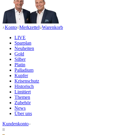
Konto
Merkzettel
Warenkorb
LIVE
Sparplan
Neuheiten
Gold
Silber
Platin
Palladium
Kupfer
Krisenschutz
Historisch
Limitiert
Themen
Zubehör
News
Über uns
Kundenkonto