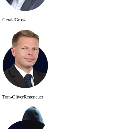
Gerald
Grosz
Tom-Oliver
Regenauer