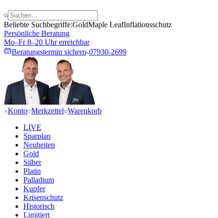
Beliebte Suchbegriffe:
Gold
Maple Leaf
Inflationsschutz
Persönliche Beratung
Mo–Fr 8–20 Uhr erreichbar
Beratungstermin sichern
07930-2699
Konto
Merkzettel
Warenkorb
LIVE
Sparplan
Neuheiten
Gold
Silber
Platin
Palladium
Kupfer
Krisenschutz
Historisch
Limitiert