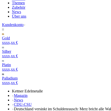
Themen
Zubehör
News
Über uns
Kundenkonto
Gold
xxxx,xx €
Silber
xxxx,xx €
Platin
xxxx,xx €
Palladium
xxxx,xx €
Kettner Edelmetalle
Magazin
News
CDU-CSU
Deutschland versinkt im Schuldenrausch: Merz bricht alle Wa