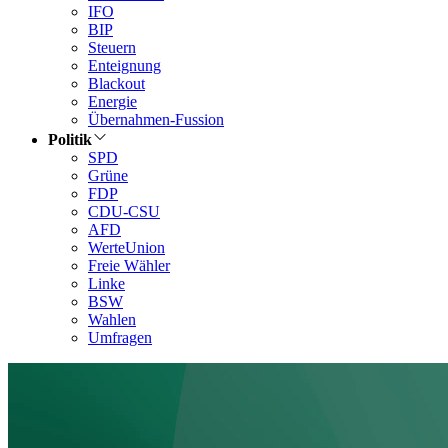
IFO
BIP
Steuern
Enteignung
Blackout
Energie
Übernahmen-Fussion
Politik
SPD
Grüne
FDP
CDU-CSU
AFD
WerteUnion
Freie Wähler
Linke
BSW
Wahlen
Umfragen