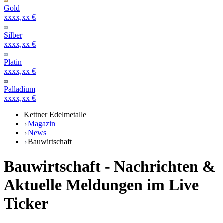
Gold
xxxx,xx €
Silber
xxxx,xx €
Platin
xxxx,xx €
Palladium
xxxx,xx €
Kettner Edelmetalle
Magazin
News
Bauwirtschaft
Bauwirtschaft - Nachrichten &
Aktuelle Meldungen im Live
Ticker