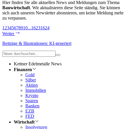
Hier finden Sie alle aktuellen News und Meldungen zum Thema
Bauwirtschaft
. Wir aktualisieren diese Seite ständig. Sie können
sich auch unseren Newsletter abonnieren, um keine Meldung mehr
zu verpassen.
1
2
3
4
5
6
7
8
9
10
...
1623
1624
Weiter
Beiträge & Illustrationen: KI-generiert
Kettner Edelmetalle News
Finanzen
Gold
Silber
Aktien
Immobilien
Krypto
Sparen
Banken
EZB
FED
Wirtschaft
Insolvenzen