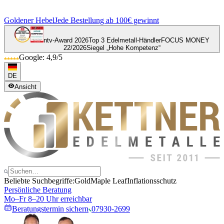
Goldener Hebel
Jede Bestellung ab 100€ gewinnt
ntv-Award 2026
Top 3 Edelmetall-Händler
FOCUS MONEY
22/2026
Siegel „Hohe Kompetenz“
Google: 4,9/5
DE
Ansicht
Beliebte Suchbegriffe:
Gold
Maple Leaf
Inflationsschutz
Persönliche Beratung
Mo–Fr 8–20 Uhr erreichbar
Beratungstermin sichern
07930-2699