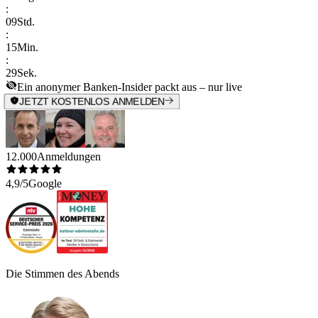
:
09
Std.
:
15
Min.
:
29
Sek.
Ein anonymer Banken-Insider packt aus – nur live
JETZT KOSTENLOS ANMELDEN
12.000
Anmeldungen
4,9/5
Google
Die Stimmen des Abends