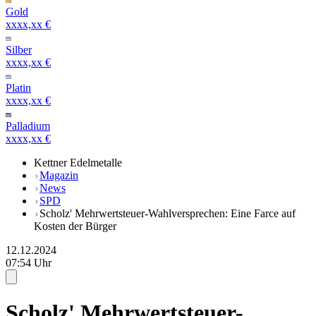
Gold
xxxx,xx €
Silber
xxxx,xx €
Platin
xxxx,xx €
Palladium
xxxx,xx €
Kettner Edelmetalle
Magazin
News
SPD
Scholz' Mehrwertsteuer-Wahlversprechen: Eine Farce auf
Kosten der Bürger
12.12.2024
07:54 Uhr
Scholz' Mehrwertsteuer-