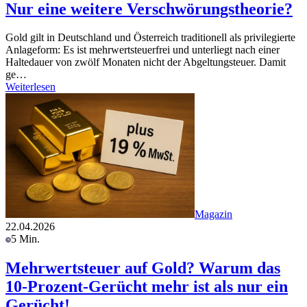
Nur eine weitere Verschwörungstheorie?
Gold gilt in Deutschland und Österreich traditionell als privilegierte
Anlageform: Es ist mehrwertsteuerfrei und unterliegt nach einer
Haltedauer von zwölf Monaten nicht der Abgeltungsteuer. Damit
ge…
Weiterlesen
Magazin
22.04.2026
5 Min.
Mehrwertsteuer auf Gold? Warum das
10-Prozent-Gerücht mehr ist als nur ein
Gerücht!