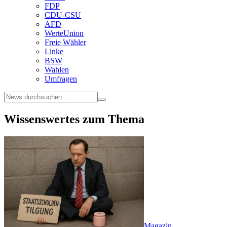
FDP
CDU-CSU
AFD
WerteUnion
Freie Wähler
Linke
BSW
Wahlen
Umfragen
Wissenswertes zum Thema
Magazin