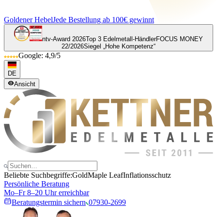
Goldener Hebel
Jede Bestellung ab 100€ gewinnt
ntv-Award 2026
Top 3 Edelmetall-Händler
FOCUS MONEY
22/2026
Siegel „Hohe Kompetenz“
Google: 4,9/5
DE
Ansicht
Beliebte Suchbegriffe:
Gold
Maple Leaf
Inflationsschutz
Persönliche Beratung
Mo–Fr 8–20 Uhr erreichbar
Beratungstermin sichern
07930-2699