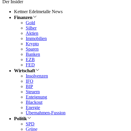
Der Insider
Kettner Edelmetalle News
Finanzen
Gold
Silber
Aktien
Immobilien
Krypto
Sparen
Banken
EZB
FED
Wirtschaft
Insolvenzen
IFO
BIP
Steuern
Enteignung
Blackout
Energie
Übernahmen-Fussion
Politik
SPD
Grüne