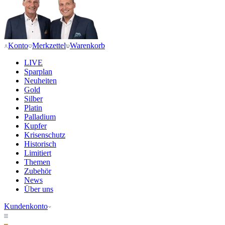
Konto
Merkzettel
Warenkorb
LIVE
Sparplan
Neuheiten
Gold
Silber
Platin
Palladium
Kupfer
Krisenschutz
Historisch
Limitiert
Themen
Zubehör
News
Über uns
Kundenkonto