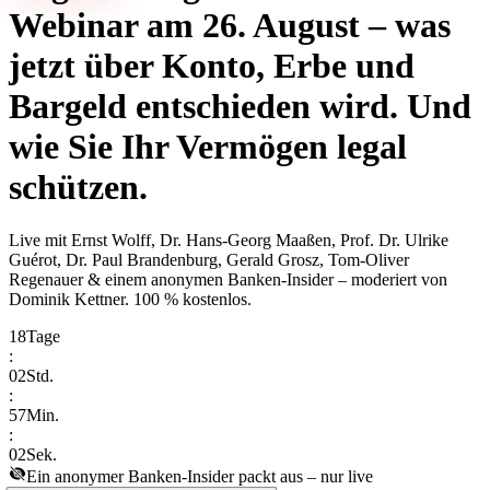
Webinar am 26. August – was
jetzt über Konto, Erbe und
Bargeld entschieden wird. Und
wie Sie Ihr Vermögen legal
schützen.
Live mit
Ernst Wolff, Dr. Hans-Georg Maaßen, Prof. Dr. Ulrike
Guérot, Dr. Paul Brandenburg, Gerald Grosz, Tom-Oliver
Regenauer & einem anonymen Banken-Insider
– moderiert von
Dominik Kettner
.
100 % kostenlos.
18
Tage
:
02
Std.
:
57
Min.
:
02
Sek.
Ein anonymer Banken-Insider packt aus – nur live