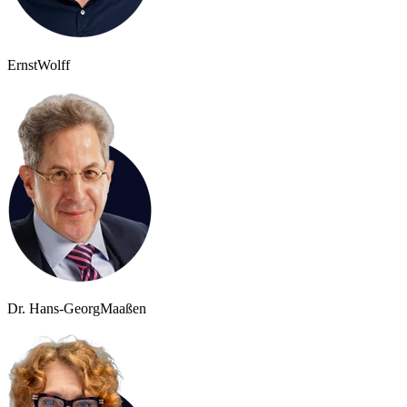
Ernst
Wolff
Dr. Hans-Georg
Maaßen