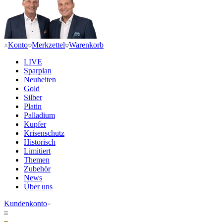
Konto
Merkzettel
Warenkorb
LIVE
Sparplan
Neuheiten
Gold
Silber
Platin
Palladium
Kupfer
Krisenschutz
Historisch
Limitiert
Themen
Zubehör
News
Über uns
Kundenkonto