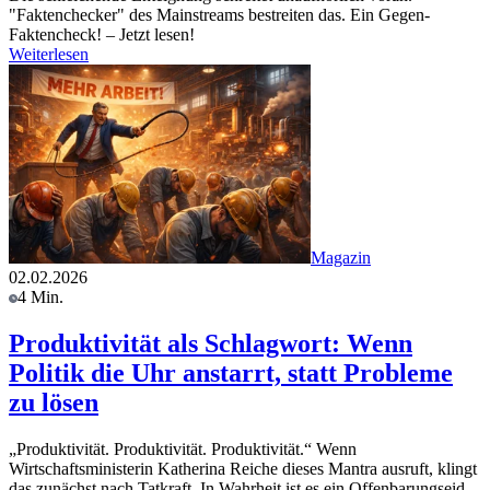
"Faktenchecker" des Mainstreams bestreiten das. Ein Gegen-
Faktencheck! – Jetzt lesen!
Weiterlesen
Magazin
02.02.2026
4 Min.
Produktivität als Schlagwort: Wenn
Politik die Uhr anstarrt, statt Probleme
zu lösen
„Produktivität. Produktivität. Produktivität.“ Wenn
Wirtschaftsministerin Katherina Reiche dieses Mantra ausruft, klingt
das zunächst nach Tatkraft. In Wahrheit ist es ein Offenbarungseid.