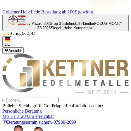
Goldener Hebel
Jede Bestellung ab 100€ gewinnt
ntv-Award 2026
Top 3 Edelmetall-Händler
FOCUS MONEY
22/2026
Siegel „Hohe Kompetenz“
Google: 4,9/5
DE
Ansicht
Beliebte Suchbegriffe:
Gold
Maple Leaf
Inflationsschutz
Persönliche Beratung
Mo–Fr 8–20 Uhr erreichbar
Beratungstermin sichern
07930-2699