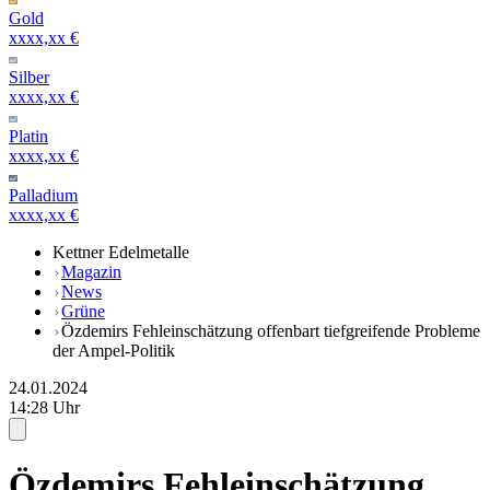
Gold
xxxx,xx €
Silber
xxxx,xx €
Platin
xxxx,xx €
Palladium
xxxx,xx €
Kettner Edelmetalle
Magazin
News
Grüne
Özdemirs Fehleinschätzung offenbart tiefgreifende Probleme
der Ampel-Politik
24.01.2024
14:28 Uhr
Özdemirs Fehleinschätzung