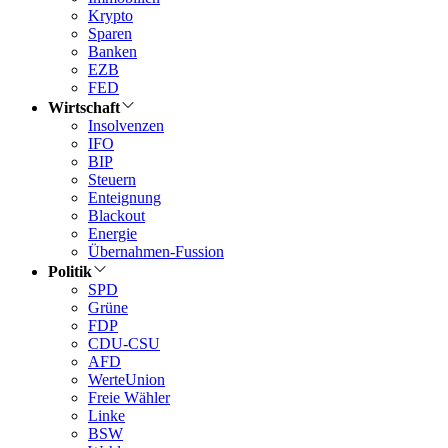
Krypto
Sparen
Banken
EZB
FED
Wirtschaft
Insolvenzen
IFO
BIP
Steuern
Enteignung
Blackout
Energie
Übernahmen-Fussion
Politik
SPD
Grüne
FDP
CDU-CSU
AFD
WerteUnion
Freie Wähler
Linke
BSW