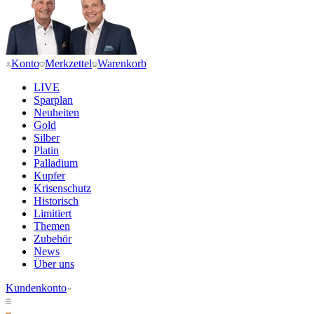
Konto
Merkzettel
Warenkorb
LIVE
Sparplan
Neuheiten
Gold
Silber
Platin
Palladium
Kupfer
Krisenschutz
Historisch
Limitiert
Themen
Zubehör
News
Über uns
Kundenkonto