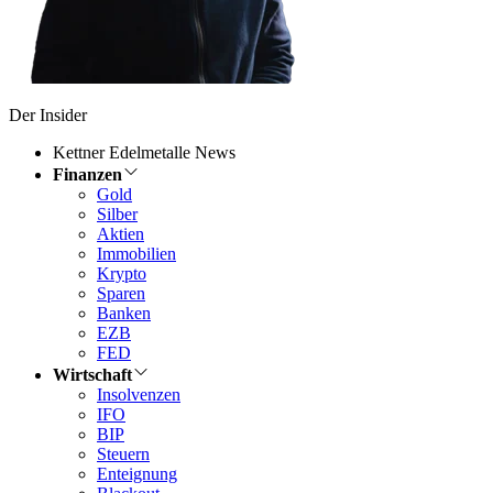
Der Insider
Kettner Edelmetalle News
Finanzen
Gold
Silber
Aktien
Immobilien
Krypto
Sparen
Banken
EZB
FED
Wirtschaft
Insolvenzen
IFO
BIP
Steuern
Enteignung