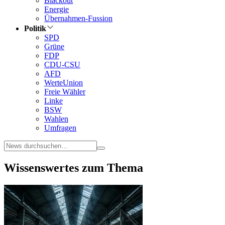
Blackout
Energie
Übernahmen-Fussion
Politik
SPD
Grüne
FDP
CDU-CSU
AFD
WerteUnion
Freie Wähler
Linke
BSW
Wahlen
Umfragen
Wissenswertes zum Thema