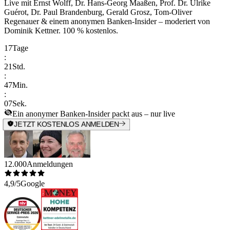
Live mit
Ernst Wolff, Dr. Hans-Georg Maaßen, Prof. Dr. Ulrike
Guérot, Dr. Paul Brandenburg, Gerald Grosz, Tom-Oliver
Regenauer & einem anonymen Banken-Insider
– moderiert von
Dominik Kettner
.
100 % kostenlos.
17
Tage
:
21
Std.
:
47
Min.
:
07
Sek.
Ein anonymer Banken-Insider packt aus – nur live
JETZT KOSTENLOS ANMELDEN
12.000
Anmeldungen
4,9/5
Google