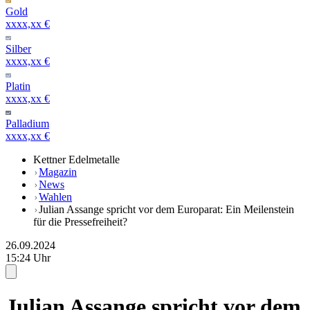
Gold
xxxx,xx €
Silber
xxxx,xx €
Platin
xxxx,xx €
Palladium
xxxx,xx €
Kettner Edelmetalle
Magazin
News
Wahlen
Julian Assange spricht vor dem Europarat: Ein Meilenstein
für die Pressefreiheit?
26.09.2024
15:24 Uhr
Julian Assange spricht vor dem