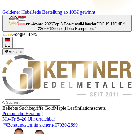
Goldener Hebel
Jede Bestellung ab 100€ gewinnt
ntv-Award 2026
Top 3 Edelmetall-Händler
FOCUS MONEY
22/2026
Siegel „Hohe Kompetenz“
Google: 4,9/5
DE
Ansicht
Beliebte Suchbegriffe:
Gold
Maple Leaf
Inflationsschutz
Persönliche Beratung
Mo–Fr 8–20 Uhr erreichbar
Beratungstermin sichern
07930-2699