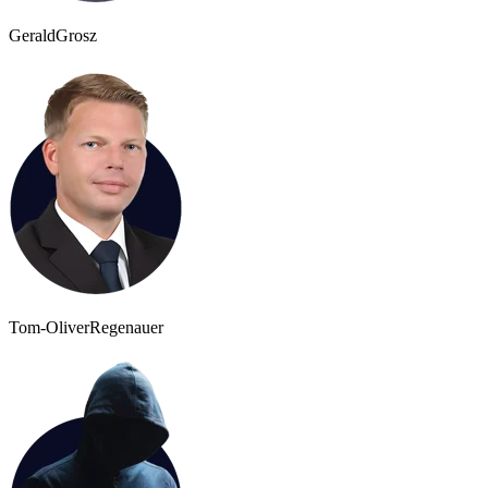
Gerald
Grosz
Tom-Oliver
Regenauer