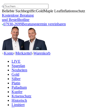
Beliebte Suchbegriffe:
Gold
Maple Leaf
Inflationsschutz
Kostenlose Beratung
und Bestellhotline
07930-2699
Beratungstermin vereinbaren
Konto
Merkzettel
Warenkorb
LIVE
Sparplan
Neuheiten
Gold
Silber
Platin
Palladium
Kupfer
Krisenschutz
Historisch
Limitiert