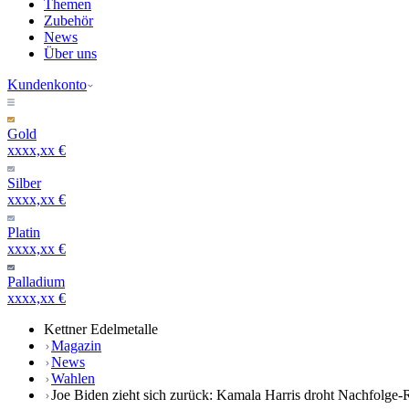
Themen
Zubehör
News
Über uns
Kundenkonto
Gold
xxxx,xx €
Silber
xxxx,xx €
Platin
xxxx,xx €
Palladium
xxxx,xx €
Kettner Edelmetalle
Magazin
News
Wahlen
Joe Biden zieht sich zurück: Kamala Harris droht Nachfolge-