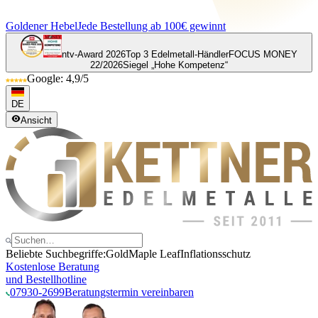
Goldener Hebel
Jede Bestellung ab 100€ gewinnt
ntv-Award 2026
Top 3 Edelmetall-Händler
FOCUS MONEY
22/2026
Siegel „Hohe Kompetenz“
Google: 4,9/5
DE
Ansicht
Beliebte Suchbegriffe:
Gold
Maple Leaf
Inflationsschutz
Kostenlose Beratung
und Bestellhotline
07930-2699
Beratungstermin vereinbaren