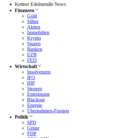
Kettner Edelmetalle News
Finanzen
Gold
Silber
Aktien
Immobilien
Krypto
Sparen
Banken
EZB
FED
Wirtschaft
Insolvenzen
IFO
BIP
Steuern
Enteignung
Blackout
Energie
Übernahmen-Fussion
Politik
SPD
Grüne
FDP