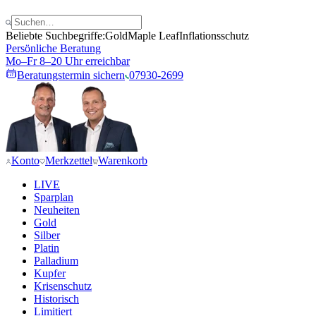
Beliebte Suchbegriffe:
Gold
Maple Leaf
Inflationsschutz
Persönliche Beratung
Mo–Fr 8–20 Uhr erreichbar
Beratungstermin sichern
07930-2699
Konto
Merkzettel
Warenkorb
LIVE
Sparplan
Neuheiten
Gold
Silber
Platin
Palladium
Kupfer
Krisenschutz
Historisch
Limitiert