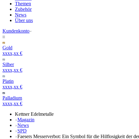
Themen
Zubehör
News
Über uns
Kundenkonto
Gold
xxxx,xx €
Silber
xxxx,xx €
Platin
xxxx,xx €
Palladium
xxxx,xx €
Kettner Edelmetalle
Magazin
News
SPD
Faesers Messerverbot: Ein Symbol für die Hilflosigkeit der de