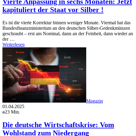
Vierte Anpassung in sechs Monaten: Jetzt
kapituliert der Staat vor Silber !
Es ist die vierte Korrektur binnen weniger Monate. Viermal hat das
Bundesfinanzministerium an den deutschen Silber-Gedenkmünzen
geschraubt – erst am Nominal, dann an der Feinheit, dann wieder an
der …
Weiterlesen
Magazin
01.04.2025
23 Min.
Die deutsche Wirtschaftskrise: Vom
Wohlstand zum Niedergang