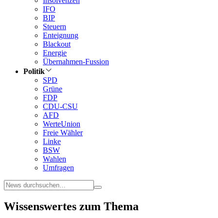
Insolvenzen
IFO
BIP
Steuern
Enteignung
Blackout
Energie
Übernahmen-Fussion
Politik
SPD
Grüne
FDP
CDU-CSU
AFD
WerteUnion
Freie Wähler
Linke
BSW
Wahlen
Umfragen
Wissenswertes zum Thema