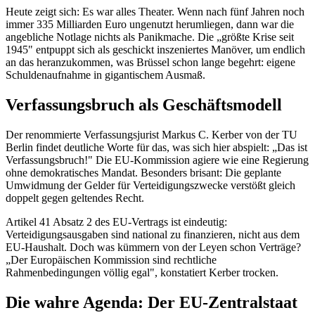
Heute zeigt sich: Es war alles Theater. Wenn nach fünf Jahren noch
immer 335 Milliarden Euro ungenutzt herumliegen, dann war die
angebliche Notlage nichts als Panikmache. Die „größte Krise seit
1945" entpuppt sich als geschickt inszeniertes Manöver, um endlich
an das heranzukommen, was Brüssel schon lange begehrt: eigene
Schuldenaufnahme in gigantischem Ausmaß.
Verfassungsbruch als Geschäftsmodell
Der renommierte Verfassungsjurist Markus C. Kerber von der TU
Berlin findet deutliche Worte für das, was sich hier abspielt: „Das ist
Verfassungsbruch!" Die EU-Kommission agiere wie eine Regierung
ohne demokratisches Mandat. Besonders brisant: Die geplante
Umwidmung der Gelder für Verteidigungszwecke verstößt gleich
doppelt gegen geltendes Recht.
Artikel 41 Absatz 2 des EU-Vertrags ist eindeutig:
Verteidigungsausgaben sind national zu finanzieren, nicht aus dem
EU-Haushalt. Doch was kümmern von der Leyen schon Verträge?
„Der Europäischen Kommission sind rechtliche
Rahmenbedingungen völlig egal", konstatiert Kerber trocken.
Die wahre Agenda: Der EU-Zentralstaat