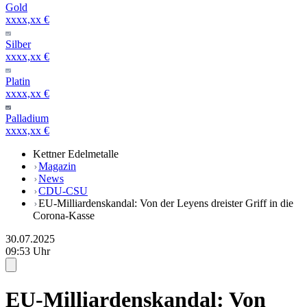
Gold
xxxx,xx €
Silber
xxxx,xx €
Platin
xxxx,xx €
Palladium
xxxx,xx €
Kettner Edelmetalle
Magazin
News
CDU-CSU
EU-Milliardenskandal: Von der Leyens dreister Griff in die
Corona-Kasse
30.07.2025
09:53 Uhr
EU-Milliardenskandal: Von