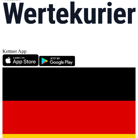
Kettner App