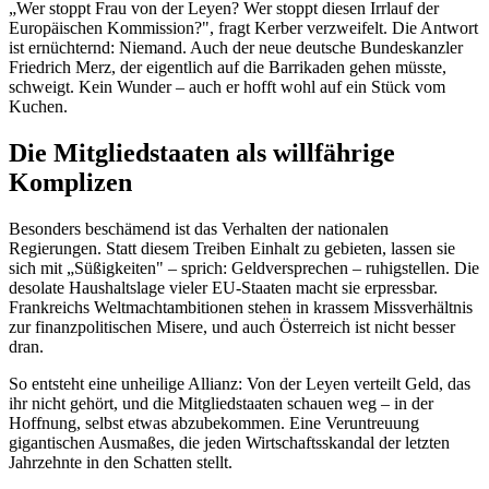
„Wer stoppt Frau von der Leyen? Wer stoppt diesen Irrlauf der
Europäischen Kommission?", fragt Kerber verzweifelt. Die Antwort
ist ernüchternd: Niemand. Auch der neue deutsche Bundeskanzler
Friedrich Merz, der eigentlich auf die Barrikaden gehen müsste,
schweigt. Kein Wunder – auch er hofft wohl auf ein Stück vom
Kuchen.
Die Mitgliedstaaten als willfährige
Komplizen
Besonders beschämend ist das Verhalten der nationalen
Regierungen. Statt diesem Treiben Einhalt zu gebieten, lassen sie
sich mit „Süßigkeiten" – sprich: Geldversprechen – ruhigstellen. Die
desolate Haushaltslage vieler EU-Staaten macht sie erpressbar.
Frankreichs Weltmachtambitionen stehen in krassem Missverhältnis
zur finanzpolitischen Misere, und auch Österreich ist nicht besser
dran.
So entsteht eine unheilige Allianz: Von der Leyen verteilt Geld, das
ihr nicht gehört, und die Mitgliedstaaten schauen weg – in der
Hoffnung, selbst etwas abzubekommen. Eine Veruntreuung
gigantischen Ausmaßes, die jeden Wirtschaftsskandal der letzten
Jahrzehnte in den Schatten stellt.