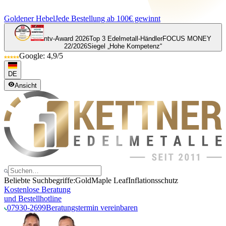
Goldener Hebel
Jede Bestellung ab 100€ gewinnt
ntv-Award 2026
Top 3 Edelmetall-Händler
FOCUS MONEY
22/2026
Siegel „Hohe Kompetenz“
Google: 4,9/5
DE
Ansicht
Beliebte Suchbegriffe:
Gold
Maple Leaf
Inflationsschutz
Kostenlose Beratung
und Bestellhotline
07930-2699
Beratungstermin vereinbaren