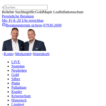
Beliebte Suchbegriffe:
Gold
Maple Leaf
Inflationsschutz
Persönliche Beratung
Mo–Fr 8–20 Uhr erreichbar
Beratungstermin sichern
07930-2699
Konto
Merkzettel
Warenkorb
LIVE
Sparplan
Neuheiten
Gold
Silber
Platin
Palladium
Kupfer
Krisenschutz
Historisch
Limitiert