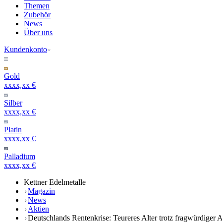
Themen
Zubehör
News
Über uns
Kundenkonto
Gold
xxxx,xx €
Silber
xxxx,xx €
Platin
xxxx,xx €
Palladium
xxxx,xx €
Kettner Edelmetalle
Magazin
News
Aktien
Deutschlands Rentenkrise: Teureres Alter trotz fragwürdiger A