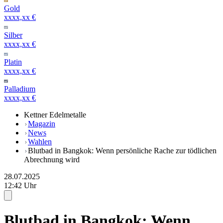
Gold
xxxx,xx €
Silber
xxxx,xx €
Platin
xxxx,xx €
Palladium
xxxx,xx €
Kettner Edelmetalle
Magazin
News
Wahlen
Blutbad in Bangkok: Wenn persönliche Rache zur tödlichen
Abrechnung wird
28.07.2025
12:42 Uhr
Blutbad in Bangkok: Wenn