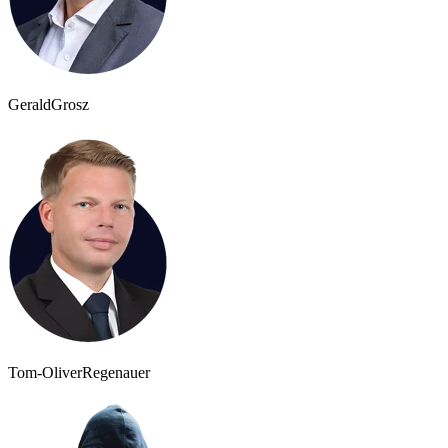
Gerald
Grosz
Tom-Oliver
Regenauer