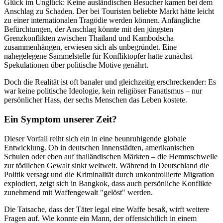
Glück im Unglück: Keine ausländischen Besucher kamen bei dem
Anschlag zu Schaden. Der bei Touristen beliebte Markt hätte leicht
zu einer internationalen Tragödie werden können. Anfängliche
Befürchtungen, der Anschlag könnte mit den jüngsten
Grenzkonflikten zwischen Thailand und Kambodscha
zusammenhängen, erwiesen sich als unbegründet. Eine
nahegelegene Sammelstelle für Konfliktopfer hatte zunächst
Spekulationen über politische Motive genährt.
Doch die Realität ist oft banaler und gleichzeitig erschreckender: Es
war keine politische Ideologie, kein religiöser Fanatismus – nur
persönlicher Hass, der sechs Menschen das Leben kostete.
Ein Symptom unserer Zeit?
Dieser Vorfall reiht sich ein in eine beunruhigende globale
Entwicklung. Ob in deutschen Innenstädten, amerikanischen
Schulen oder eben auf thailändischen Märkten – die Hemmschwelle
zur tödlichen Gewalt sinkt weltweit. Während in Deutschland die
Politik versagt und die Kriminalität durch unkontrollierte Migration
explodiert, zeigt sich in Bangkok, dass auch persönliche Konflikte
zunehmend mit Waffengewalt "gelöst" werden.
Die Tatsache, dass der Täter legal eine Waffe besaß, wirft weitere
Fragen auf. Wie konnte ein Mann, der offensichtlich in einem