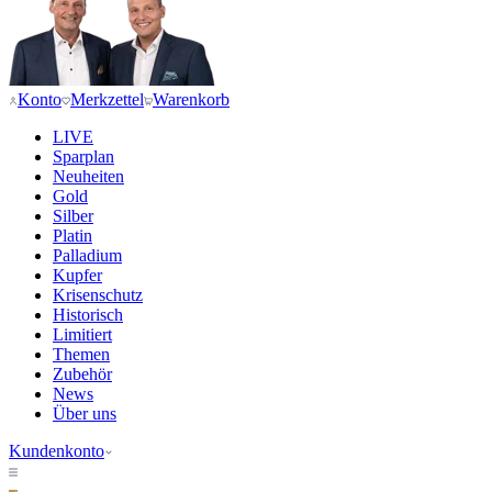
Konto
Merkzettel
Warenkorb
LIVE
Sparplan
Neuheiten
Gold
Silber
Platin
Palladium
Kupfer
Krisenschutz
Historisch
Limitiert
Themen
Zubehör
News
Über uns
Kundenkonto