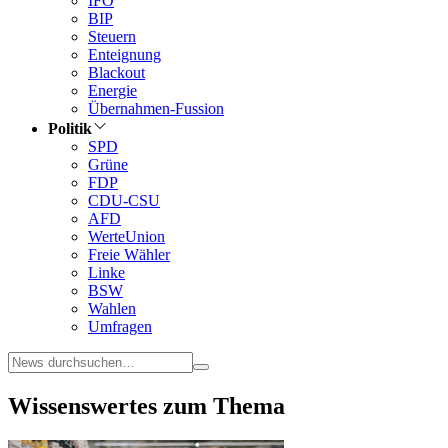
IFO
BIP
Steuern
Enteignung
Blackout
Energie
Übernahmen-Fussion
Politik
SPD
Grüne
FDP
CDU-CSU
AFD
WerteUnion
Freie Wähler
Linke
BSW
Wahlen
Umfragen
Wissenswertes zum Thema