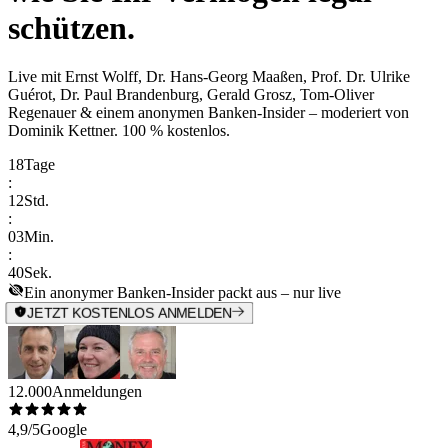
schützen.
Live mit
Ernst Wolff, Dr. Hans-Georg Maaßen, Prof. Dr. Ulrike
Guérot, Dr. Paul Brandenburg, Gerald Grosz, Tom-Oliver
Regenauer & einem anonymen Banken-Insider
– moderiert von
Dominik Kettner
.
100 % kostenlos.
18
Tage
:
12
Std.
:
03
Min.
:
40
Sek.
Ein anonymer Banken-Insider packt aus – nur live
JETZT KOSTENLOS ANMELDEN
12.000
Anmeldungen
4,9/5
Google