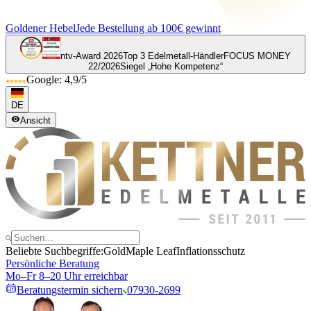
Goldener Hebel
Jede Bestellung ab 100€ gewinnt
ntv-Award 2026
Top 3 Edelmetall-Händler
FOCUS MONEY
22/2026
Siegel „Hohe Kompetenz“
Google: 4,9/5
DE
Ansicht
Beliebte Suchbegriffe:
Gold
Maple Leaf
Inflationsschutz
Persönliche Beratung
Mo–Fr 8–20 Uhr erreichbar
Beratungstermin sichern
07930-2699