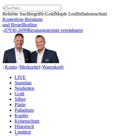
Beliebte Suchbegriffe:
Gold
Maple Leaf
Inflationsschutz
Kostenlose Beratung
und Bestellhotline
07930-2699
Beratungstermin vereinbaren
Konto
Merkzettel
Warenkorb
LIVE
Sparplan
Neuheiten
Gold
Silber
Platin
Palladium
Kupfer
Krisenschutz
Historisch
Limitiert