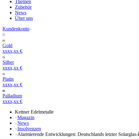
Themen
Zubehör
News
Über uns
Kundenkonto
Gold
xxxx,xx €
Silber
xxxx,xx €
Platin
xxxx,xx €
Palladium
xxxx,xx €
Kettner Edelmetalle
Magazin
News
Insolvenzen
Alarmierende Entwicklungen: Deutschlands letzter Solarglas-