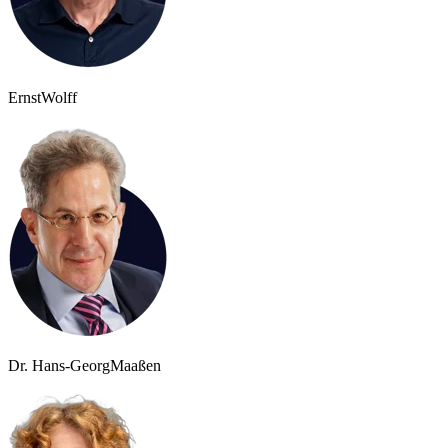
Ernst
Wolff
Dr. Hans-Georg
Maaßen