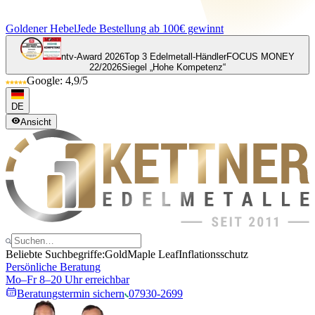
Goldener Hebel
Jede Bestellung ab 100€ gewinnt
ntv-Award 2026
Top 3 Edelmetall-Händler
FOCUS MONEY
22/2026
Siegel „Hohe Kompetenz“
Google: 4,9/5
DE
Ansicht
Beliebte Suchbegriffe:
Gold
Maple Leaf
Inflationsschutz
Persönliche Beratung
Mo–Fr 8–20 Uhr erreichbar
Beratungstermin sichern
07930-2699