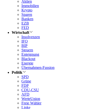
Aktien
Immobilien
Krypto
Sparen
Banken
EZB
FED
Wirtschaft
Insolvenzen
IFO
BIP
Steuern
Enteignung
Blackout
Energie
Übernahmen-Fussion
Politik
SPD
Grüne
FDP
CDU-CSU
AFD
WerteUnion
Freie Wähler
Linke