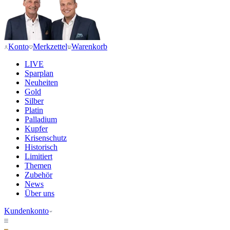
Konto
Merkzettel
Warenkorb
LIVE
Sparplan
Neuheiten
Gold
Silber
Platin
Palladium
Kupfer
Krisenschutz
Historisch
Limitiert
Themen
Zubehör
News
Über uns
Kundenkonto