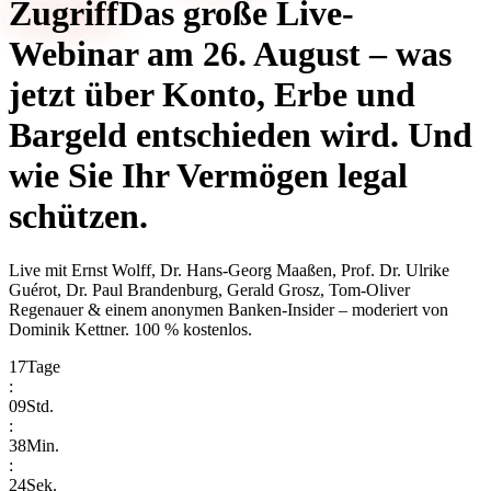
Zugriff
Das große Live-
Webinar am 26. August – was
jetzt über Konto, Erbe und
Bargeld entschieden wird. Und
wie Sie Ihr Vermögen legal
schützen.
Live mit
Ernst Wolff, Dr. Hans-Georg Maaßen, Prof. Dr. Ulrike
Guérot, Dr. Paul Brandenburg, Gerald Grosz, Tom-Oliver
Regenauer & einem anonymen Banken-Insider
– moderiert von
Dominik Kettner
.
100 % kostenlos.
17
Tage
:
09
Std.
:
38
Min.
:
24
Sek.