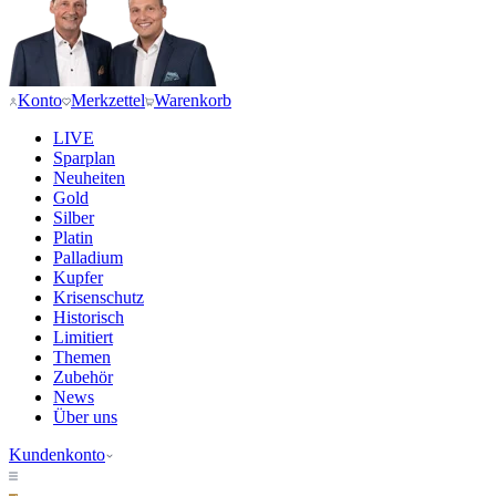
Konto
Merkzettel
Warenkorb
LIVE
Sparplan
Neuheiten
Gold
Silber
Platin
Palladium
Kupfer
Krisenschutz
Historisch
Limitiert
Themen
Zubehör
News
Über uns
Kundenkonto