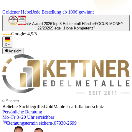
Goldener Hebel
Jede Bestellung ab 100€ gewinnt
ntv-Award 2026
Top 3 Edelmetall-Händler
FOCUS MONEY
22/2026
Siegel „Hohe Kompetenz“
Google: 4,9/5
DE
Ansicht
Beliebte Suchbegriffe:
Gold
Maple Leaf
Inflationsschutz
Persönliche Beratung
Mo–Fr 8–20 Uhr erreichbar
Beratungstermin sichern
07930-2699