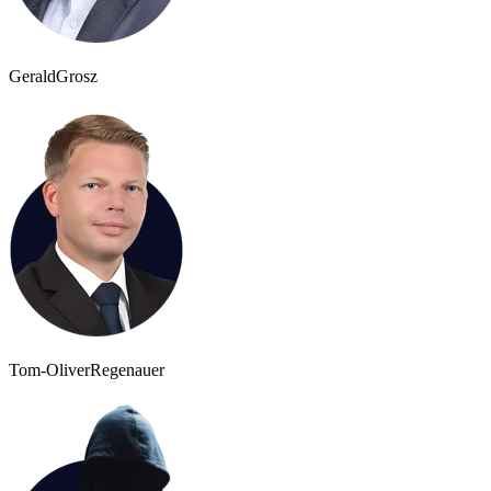
Gerald
Grosz
Tom-Oliver
Regenauer