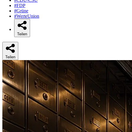
#CDU-CSU
#FDP
#Grüne
#WerteUnion
Teilen
Teilen