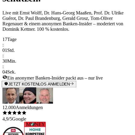
Live mit
Ernst Wolff, Dr. Hans-Georg Maaßen, Prof. Dr. Ulrike
Guérot, Dr. Paul Brandenburg, Gerald Grosz, Tom-Oliver
Regenauer & einem anonymen Banken-Insider
– moderiert von
Dominik Kettner
.
100 % kostenlos.
17
Tage
:
01
Std.
:
30
Min.
:
04
Sek.
Ein anonymer Banken-Insider packt aus – nur live
JETZT KOSTENLOS ANMELDEN
12.000
Anmeldungen
4,9/5
Google