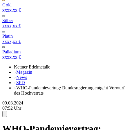
Gold
xxxx,xx €
Silber
xxxx,xx €
Platin
xxxx,xx €
Palladium
xxxx,xx €
Kettner Edelmetalle
Magazin
News
SPD
WHO-Pandemievertrag: Bundesregierung entgeht Vorwurf
des Hochverrats
09.03.2024
07:52 Uhr
WHO-Pandemievertrag: