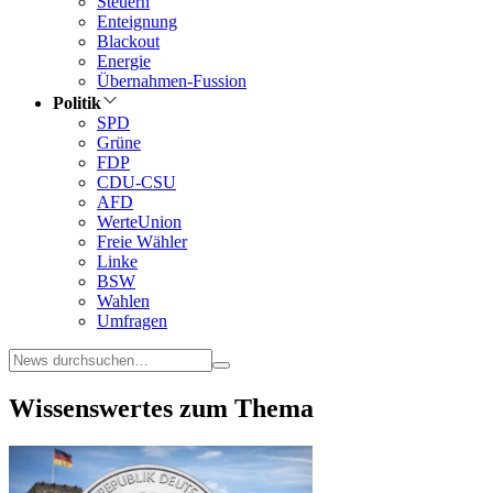
Steuern
Enteignung
Blackout
Energie
Übernahmen-Fussion
Politik
SPD
Grüne
FDP
CDU-CSU
AFD
WerteUnion
Freie Wähler
Linke
BSW
Wahlen
Umfragen
Wissenswertes zum Thema