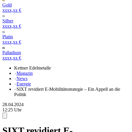
Gold
xxxx,xx €
Silber
xxxx,xx €
Platin
xxxx,xx €
Palladium
xxxx,xx €
Kettner Edelmetalle
Magazin
News
Energie
SIXT revidiert E-Mobilitätsstrategie – Ein Appell an die
Politik
28.04.2024
12:25 Uhr
SIXT revidiert E-