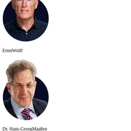
Ernst
Wolff
Dr. Hans-Georg
Maaßen