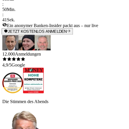
:
50
Min.
:
41
Sek.
Ein anonymer Banken-Insider packt aus – nur live
JETZT KOSTENLOS ANMELDEN
12.000
Anmeldungen
4,9/5
Google
Die Stimmen des Abends