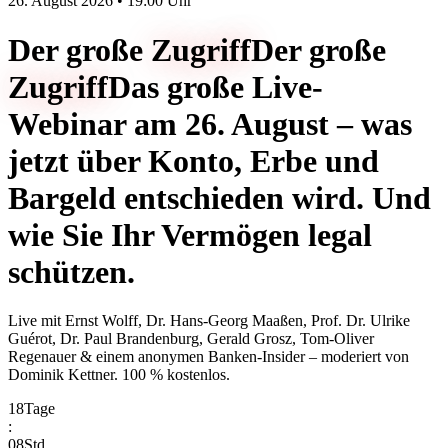
26. August 2026 • 19:00 Uhr
Der große
Zugriff
Der große
Zugriff
Das große Live-
Webinar am 26. August – was
jetzt über Konto, Erbe und
Bargeld entschieden wird. Und
wie Sie Ihr Vermögen legal
schützen.
Live mit
Ernst Wolff, Dr. Hans-Georg Maaßen, Prof. Dr. Ulrike
Guérot, Dr. Paul Brandenburg, Gerald Grosz, Tom-Oliver
Regenauer & einem anonymen Banken-Insider
– moderiert von
Dominik Kettner
.
100 % kostenlos.
18
Tage
:
08
Std.