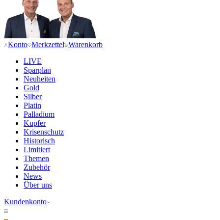
Konto
Merkzettel
Warenkorb
LIVE
Sparplan
Neuheiten
Gold
Silber
Platin
Palladium
Kupfer
Krisenschutz
Historisch
Limitiert
Themen
Zubehör
News
Über uns
Kundenkonto