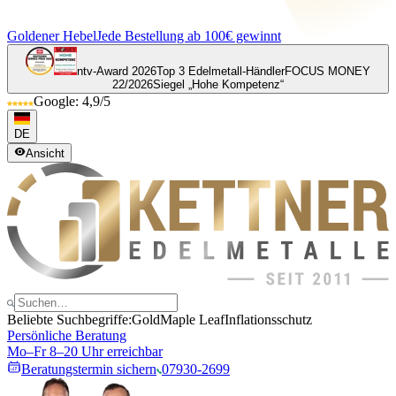
Goldener Hebel
Jede Bestellung ab 100€ gewinnt
ntv-Award 2026
Top 3 Edelmetall-Händler
FOCUS MONEY
22/2026
Siegel „Hohe Kompetenz“
Google: 4,9/5
DE
Ansicht
Beliebte Suchbegriffe:
Gold
Maple Leaf
Inflationsschutz
Persönliche Beratung
Mo–Fr 8–20 Uhr erreichbar
Beratungstermin sichern
07930-2699